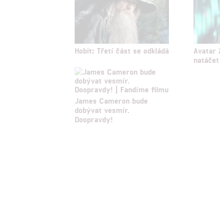
Udělením sou
možnost: Zaji
Poskytování 
Hobit: Třetí část se odkládá
Avatar 
natáčet
James Cameron bude
dobývat vesmír.
Doopravdy!