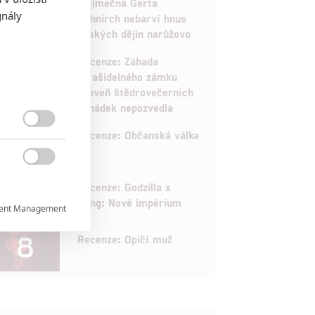
výjimečná Gerta
gnály
Schnirch nebarví hnus
českých dějin narůžovo
5
Recenze: Záhada
strašidelného zámku
úroveň štědrovečerních
pohádek nepozvedla
8

Recenze: Občanská válka

6
Recenze: Godzilla x
Kong: Nové impérium
ent Management

8
Recenze: Opičí muž

