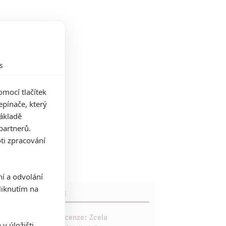
s
mocí tlačítek
pínače, který
základě
partnerů.
ti zpracování
ní a odvolání
iknutím na
RECENZE FILMŮ
10
Recenze: Zcela
v úložišti