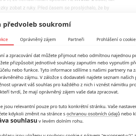
zky zobat z ruky. Před časem se proslýchalo, že by
os v únoru
, nicméně je březen a Cameron stále píše a
 předvoleb soukromí
. V nedávném rozhovoru zavtipkoval, že se nedávno
ak to má jednoduché – prostě vezme knížku a natočí ji.
nkce
Oprávněný zájem
Partneři
Prohlášení o cookie
ve vymyslet, než z ní může poskládat scénář. O ději
rozradil, akorát uvedl, že obtíž dvojek je v tom, že
í a zpracování dat můžete přijmout nebo odmítnou najednou po
ste diváky překvapili, a zároveň nesmíte vynechat nic
žete přizpůsobit jednotlivé souhlasy zapnutím nebo vypnutím pře
jraději. To se Camronovi už v minulosti povedlo
účelu nebo funkce. Tyto informace sdílíme s našimi partnery na 
jí, že by to nesvedl i tentokrát. Připomínáme, že
rávněného zájmu. V záložce s dodavateli najdete seznam našich 
ost upravit váš souhlas pro každého z nich i vznést námitku pro
 nejdříve v roce 2015.
 kteří tvrdí, že mají oprávněný zájem vaše data zpracovat.
oustředit také na právní spory. Jistý
Bryant Moore
dolarů a tvrdí, že
Avatar
vykrádá jeho scénář
Aquatica
e jsou relevantní pouze pro tuto konkrétní stránku. Vaše nastave
se Cameronovi dostal do rukou v roce 1993. Režisér se
ete kdykoli změnit na stránce s
ochranou osobních údajů
nebo kl
áva souhlasu
v levém dolním rohu.
šlený dávno předtím. Dvě podobné žaloby už Cameron
rci
Avatara
filmu vyčítají, že až příliš opisuje
uhlasu jsou uloženy v souboru cookie s názvem "euconsent-v2" a 