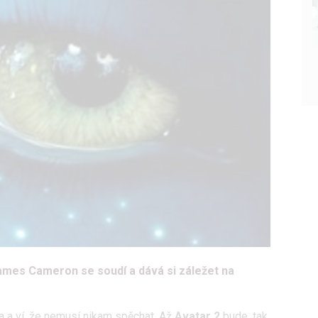
James Cameron se soudí a dává si záležet na
 a ví, že nemusí nikam spěchat. Až
Avatar 2
bude, tak