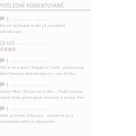
POSLEDNÍ KOMENTOVANÉ
rtnerům
ání chyb,
3
ČLÁNEK | 01.08.2026 16:40
Marvel nečekaně zrušil již schválené
pokračování
433
FILM | 01.08.2026 07:11
拆彈專家
1
ČLÁNEK | 30.07.2026 20:14
Děti krve a kostí: Regulérní trailer představuje
akční fantasy dobrodružství s vůní Afriky
1
ČLÁNEK | 30.07.2026 12:31
Spider-Man: Zbrusu nový den – Podle recenzí
máme čekat překvapivě emotivní a osobní film
1
ČLÁNEK | 30.07.2026 03:42
Velké preview: Odyssea - seznamte se s
maximálně nabitým obsazením