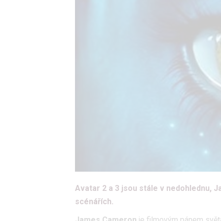
Avatar 2 a 3 jsou stále v nedohlednu, 
scénářích.
James Cameron
je filmovým pánem světa