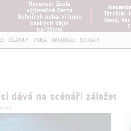
Recenze: Zcela
Alexand
výjimečná Gerta
Terrible, 
Schnirch nebarví hnus
Good, Ve
českých dějin
T
narůžovo
ZE
ČLÁNKY
VIDEA
DATABÁZE
SERIÁLY
si dává na scénáři záležet
 23:20