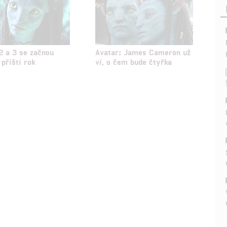
hlasu s účely a funkcemi zde uvedenými dáváte nám i našim pa
štění bezpečnosti, předcházení a zjišťování podvodů a odstraňov
a zobrazování reklamy a obsahu
2 a 3 se začnou
Avatar: James Cameron už
 příští rok
ví, o čem bude čtyřka