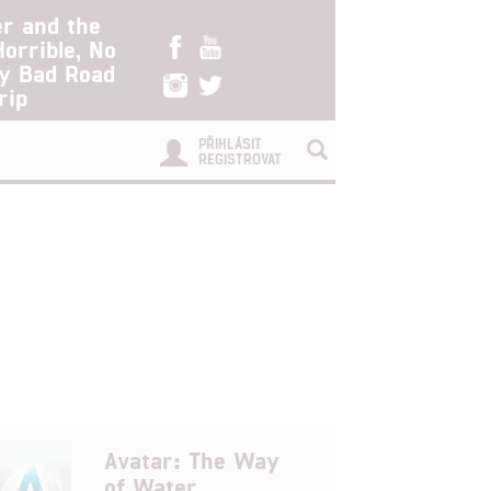
er and the
Horrible, No
ry Bad Road
rip
PŘIHLÁSIT
REGISTROVAT
Avatar: The Way
of Water