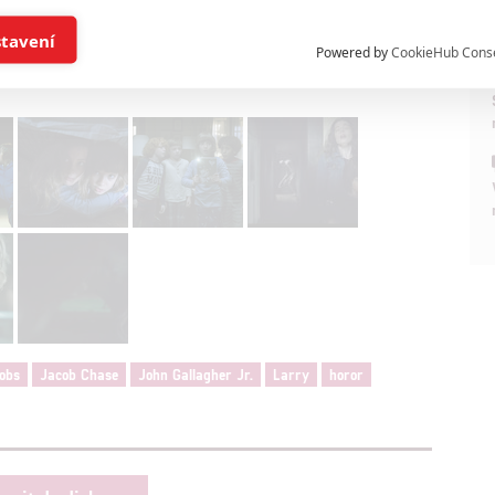
Foto: Focus Features
í a/nebo přístup k informacím v zařízení
stavení
Powered by
CookieHub Cons
a založená na omezených údajích a měření reklamy
alizovaný obsah, měření obsahu, průzkum publika a vývoj
hlasu s účely a funkcemi zde uvedenými dáváte nám i našim pa
štění bezpečnosti, předcházení a zjišťování podvodů a odstraňov
a zobrazování reklamy a obsahu
cobs
Jacob Chase
John Gallagher Jr.
Larry
horor