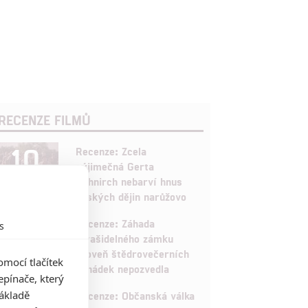
RECENZE FILMŮ
10
Recenze: Zcela
výjimečná Gerta
Schnirch nebarví hnus
českých dějin narůžovo
5
Recenze: Záhada
s
strašidelného zámku
úroveň štědrovečerních
mocí tlačítek
pohádek nepozvedla
pínače, který
8
základě
Recenze: Občanská válka