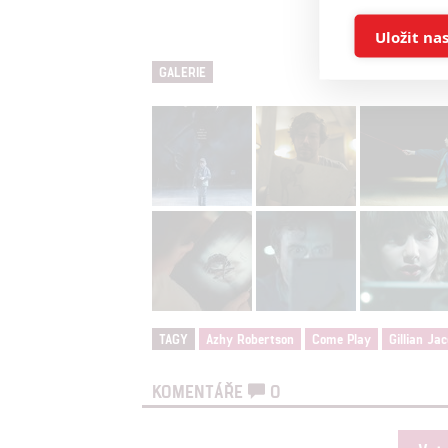
Ukládán
Uložit na
GALERIE
Reklam
Person
služeb
Udělením sou
možnost: Zaji
Poskytování 
TAGY
Azhy Robertson
Come Play
Gillian Ja
KOMENTÁŘE
0