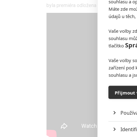
souhlasu a op
byla premiéra odložena na 30. října 2020.
Máte zde možn
údajů u těch,
Vaše volby zd
souhlasu můž
Spr
tlačítko
Vaše volby so
zařízení pod 
souhlasu a j
Přijmout 
Použív
Identif