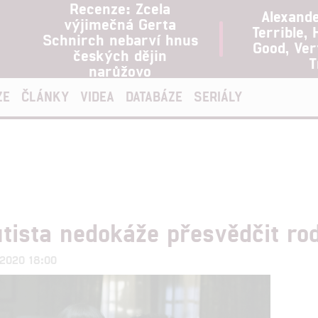
Recenze: Zcela
Alexand
výjimečná Gerta
Terrible, 
Schnirch nebarví hnus
Good, Ve
českých dějin
T
narůžovo
ZE
ČLÁNKY
VIDEA
DATABÁZE
SERIÁLY
tista nedokáže přesvědčit rod
.2020 18:00