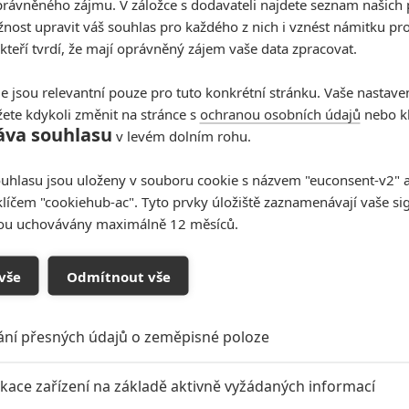
rávněného zájmu. V záložce s dodavateli najdete seznam našich 
ost upravit váš souhlas pro každého z nich i vznést námitku pro
 kteří tvrdí, že mají oprávněný zájem vaše data zpracovat.
e jsou relevantní pouze pro tuto konkrétní stránku. Vaše nastave
ete kdykoli změnit na stránce s
ochranou osobních údajů
nebo kl
áva souhlasu
v levém dolním rohu.
uhlasu jsou uloženy v souboru cookie s názvem "euconsent-v2" a 
klíčem "cookiehub-ac". Tyto prvky úložiště zaznamenávají vaše si
sou uchovávány maximálně 12 měsíců.
vše
Odmítnout vše
ání přesných údajů o zeměpisné poloze
ikace zařízení na základě aktivně vyžádaných informací