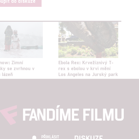
oupit do diskuze
Snow: Zimní
Ebola Rex: Krvežíznivý T-
ky se zvrhnou v
rex s ebolou v krvi mění
 lázeň
Los Angeles na Jurský park
DISKUZE
PŘIHLÁSIT