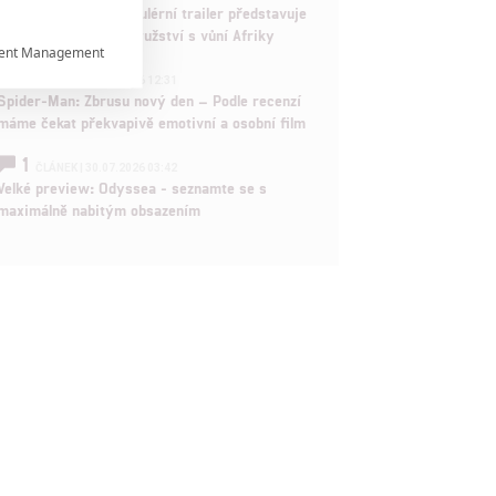
Děti krve a kostí: Regulérní trailer představuje
akční fantasy dobrodružství s vůní Afriky
ent Management

1
ČLÁNEK | 30.07.2026 12:31
Spider-Man: Zbrusu nový den – Podle recenzí

máme čekat překvapivě emotivní a osobní film
1
ČLÁNEK | 30.07.2026 03:42

Velké preview: Odyssea - seznamte se s
maximálně nabitým obsazením
rtnerům
ání chyb,