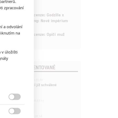
partnerů.
ti zpracování
6
Recenze: Godzilla x
Kong: Nové impérium
ní a odvolání
iknutím na
8
Recenze: Opičí muž
v úložišti
gnály
POSLEDNÍ KOMENTOVANÉ
3
ČLÁNEK | 01.08.2026 16:40
Marvel nečekaně zrušil již schválené
pokračování
433
FILM | 01.08.2026 07:11

拆彈專家
1

ČLÁNEK | 30.07.2026 20:14