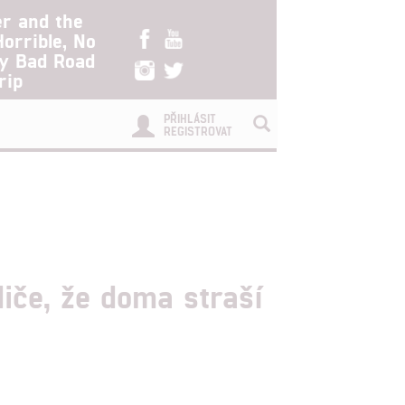
er and the
Horrible, No
ry Bad Road
rip
PŘIHLÁSIT
REGISTROVAT
iče, že doma straší