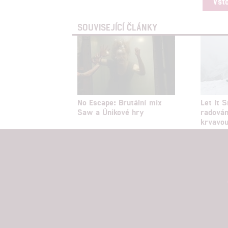
Vst
SOUVISEJÍCÍ ČLÁNKY
No Escape: Brutální mix
Let It 
Saw a Únikové hry
radován
krvavou