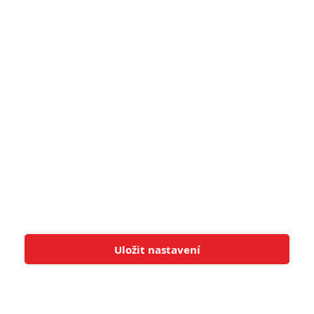
5
zámku úroveň štědrovečerních
pohádek nepozvedla
8
Recenze: Občanská válka
6
Recenze: Godzilla x Kong: Nové
impérium
8
Recenze: Opičí muž
POSLEDNÍ KOMENTOVANÉ
Uložit nastavení
Tato stránka používá soubory cookies.
Více informací
Rozumím
3
ČLÁNEK | 01.08.2026 16:40
Marvel nečekaně zrušil již schválené pokračování