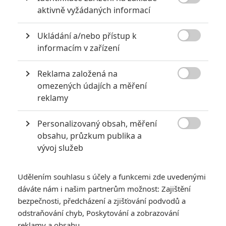

aktivně vyžádaných informací
Ukládání a/nebo přístup k

informacím v zařízení
Reklama založená na
Warner Bros.

omezených údajích a měření
Zobrazit dalších 16 obrázků
reklamy
Personalizovaný obsah, měření
Když můžeme mít režisérskou verzi Liga spravedlnosti,

obsahu, průzkum publika a
proč neotestovat i vytuněného Batmana navždy.
vývoj služeb
Fanoušci nedávno zesnulého režiséra
Joela Schumachera
,
respektive komiksovky
Batman navždy
(
Batman Forever
)
Udělením souhlasu s účely a funkcemi zde uvedenými
zbystřete. Studio
Warner Bros.
totiž uvažuje o tom, že
dáváte nám i našim partnerům možnost: Zajištění
vytáhne z trezoru režisérský sestřih bijáku z roku 1995.
bezpečnosti, předcházení a zjišťování podvodů a
odstraňování chyb, Poskytování a zobrazování
Schumacherova prodloužená verze má údajně 170 minut
reklamy a obsahu