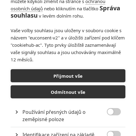
můžete kdykoli změnit na stránce s
ochranou
Správa
osobních údajů
nebo kliknutím na tlačítko
souhlasu
v levém dolním rohu.
Vaše volby souhlasu jsou uloženy v souboru cookie s
názvem "euconsent-v2" a v úložišti zařízení pod klíčem
"cookiehub-ac". Tyto prvky úložiště zaznamenávají
vaše signály souhlasu a jsou uchovávány maximálně
12 měsíců.
Batman navždy: Zvažuje se
zveřejnění temnějšího
Přijmout vše
Schumacherova sestřihu
Odmítnout vše
Napsal:
Jaroslav Mrázek - (Jaaaara)
, 11.07.2020 10:01
Používání přesných údajů o

zeměpisné poloze
Identifikace zařízení na základě