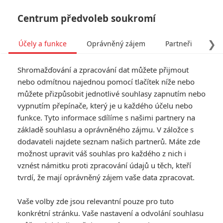
Centrum předvoleb soukromí
❯
Účely a funkce
Oprávněný zájem
Partneři
Pro
Tog
Shromažďování a zpracování dat můžete přijmout
navi
nebo odmítnou najednou pomocí tlačítek níže nebo
můžete přizpůsobit jednotlivé souhlasy zapnutím nebo
vypnutím přepínače, který je u každého účelu nebo
funkce. Tyto informace sdílíme s našimi partnery na
základě souhlasu a oprávněného zájmu. V záložce s
dodavateli najdete seznam našich partnerů. Máte zde
možnost upravit váš souhlas pro každého z nich i
vznést námitku proti zpracování údajů u těch, kteří
tvrdí, že mají oprávněný zájem vaše data zpracovat.
Vaše volby zde jsou relevantní pouze pro tuto
konkrétní stránku. Vaše nastavení a odvolání souhlasu