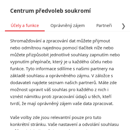
Centrum předvoleb soukromí
❯
Účely a funkce
Oprávněný zájem
Partneři
Pro
Tog
Shromažďování a zpracování dat můžete přijmout
navi
nebo odmítnou najednou pomocí tlačítek níže nebo
můžete přizpůsobit jednotlivé souhlasy zapnutím nebo
vypnutím přepínače, který je u každého účelu nebo
funkce. Tyto informace sdílíme s našimi partnery na
základě souhlasu a oprávněného zájmu. V záložce s
dodavateli najdete seznam našich partnerů. Máte zde
možnost upravit váš souhlas pro každého z nich i
vznést námitku proti zpracování údajů u těch, kteří
tvrdí, že mají oprávněný zájem vaše data zpracovat.
Vaše volby zde jsou relevantní pouze pro tuto
konkrétní stránku. Vaše nastavení a odvolání souhlasu