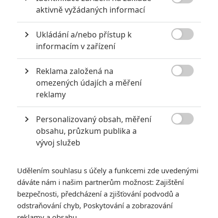

aktivně vyžádaných informací
Ukládání a/nebo přístup k

informacím v zařízení
Reklama založená na

omezených údajích a měření
Bontonfilm
reklamy
Zobrazit dalších 9 obrázků
Personalizovaný obsah, měření

obsahu, průzkum publika a
Dějiny se s nikým a s ničím nemazlí.
vývoj služeb
Režisér a scenárista
Bohdan Sláma
, držitel několika
Českých lvů, se v posledních letech odmlčel, když poslední
Udělením souhlasu s účely a funkcemi zde uvedenými
dáváte nám i našim partnerům možnost: Zajištění
celovečerák natočil v roce 2017 (
Bába z ledu
). Nicméně letos
bezpečnosti, předcházení a zjišťování podvodů a
své fanoušky opět potěší, když pošle do českých kin novinku
odstraňování chyb, Poskytování a zobrazování
nazvanou
Krajina ve stínu
(
Shadow Country
). Půjde o
reklamy a obsahu