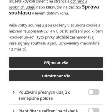
můžete kdykoli změnit na stránce s
ochranou
Správa
osobních údajů
nebo kliknutím na tlačítko
souhlasu
v levém dolním rohu.
Vaše volby souhlasu jsou uloženy v souboru cookie s
názvem "euconsent-v2" a v úložišti zařízení pod klíčem
"cookiehub-ac". Tyto prvky úložiště zaznamenávají
vaše signály souhlasu a jsou uchovávány maximálně
12 měsíců.
Krajina ve stínu: První
ukázka z nového českého
Přijmout vše
válečného eposu Bohdana
Odmítnout vše
Slámy
Používání přesných údajů o
Napsal:
Jaroslav Mrázek - (Jaaaara)
, 12.05.2020 11:30

zeměpisné poloze
Identifikace zařízení na základě