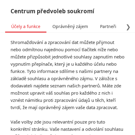
Centrum předvoleb soukromí
❯
Účely a funkce
Oprávněný zájem
Partneři
Pro
Tog
Shromažďování a zpracování dat můžete přijmout
navi
nebo odmítnou najednou pomocí tlačítek níže nebo
můžete přizpůsobit jednotlivé souhlasy zapnutím nebo
vypnutím přepínače, který je u každého účelu nebo
funkce. Tyto informace sdílíme s našimi partnery na
základě souhlasu a oprávněného zájmu. V záložce s
dodavateli najdete seznam našich partnerů. Máte zde
možnost upravit váš souhlas pro každého z nich i
vznést námitku proti zpracování údajů u těch, kteří
tvrdí, že mají oprávněný zájem vaše data zpracovat.
Vaše volby zde jsou relevantní pouze pro tuto
konkrétní stránku. Vaše nastavení a odvolání souhlasu