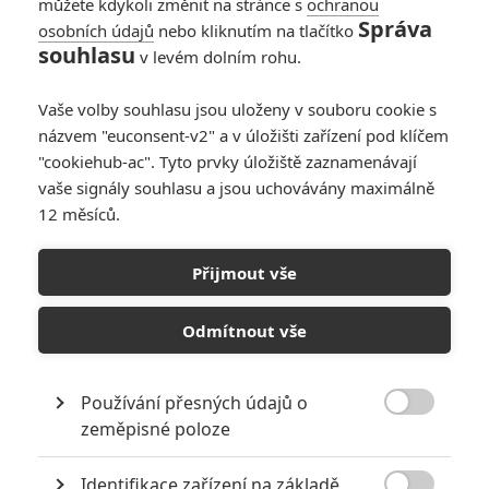
můžete kdykoli změnit na stránce s
ochranou
Správa
osobních údajů
nebo kliknutím na tlačítko
souhlasu
v levém dolním rohu.
Vaše volby souhlasu jsou uloženy v souboru cookie s
názvem "euconsent-v2" a v úložišti zařízení pod klíčem
"cookiehub-ac". Tyto prvky úložiště zaznamenávají
vaše signály souhlasu a jsou uchovávány maximálně
12 měsíců.
Ant-Man 3: Podle Michaela
Douglase máme v nejbližší
Přijmout vše
době očekávat čerstvé
Odmítnout vše
informace
Používání přesných údajů o
Napsal:
Jaroslav Mrázek - (Jaaaara)
, 11.05.2020 15:30

zeměpisné poloze
Identifikace zařízení na základě