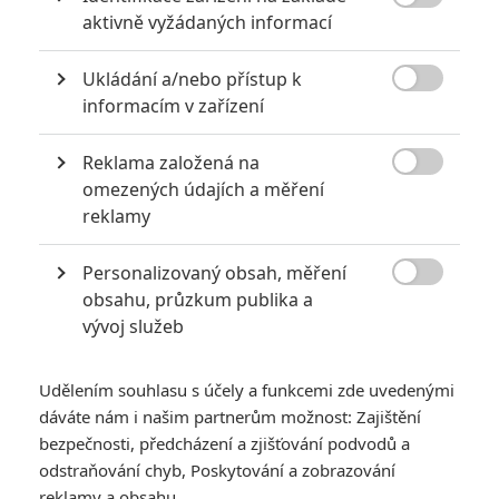

aktivně vyžádaných informací
Ukládání a/nebo přístup k

informacím v zařízení
Reklama založená na

omezených údajích a měření
Marvel Studios
reklamy
Zobrazit dalších 19 obrázků
Personalizovaný obsah, měření

obsahu, průzkum publika a
Hank Pym se v krátkosti rozpovídal o svých hereckých
vývoj služeb
začátcích a navnadil na třetího Ant-Mana.
I koronavirová pandemie má své kladné stránky. Ano,
Udělením souhlasu s účely a funkcemi zde uvedenými
dáváte nám i našim partnerům možnost: Zajištění
negativa drtivě převyšují pozitiva, ale díky nudě způsobené
bezpečnosti, předcházení a zjišťování podvodů a
karanténou a snaze pobavit doma zavřené masy fanoušků se
odstraňování chyb, Poskytování a zobrazování
na sociální sítě dostala řada zajímavých příspěvků. Mezi ně
reklamy a obsahu