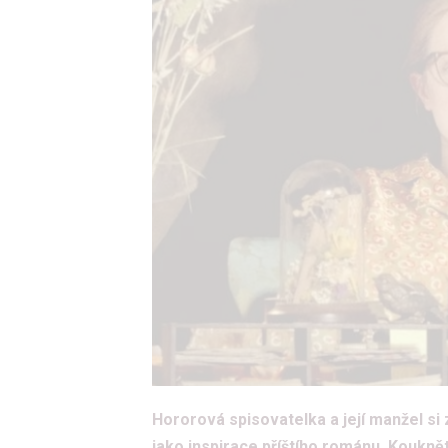
Hororová spisovatelka a její manžel si
jako inspirace příštího románu. Kouknět