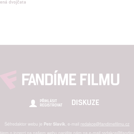
ená dvojčata
DISKUZE
PŘIHLÁSIT
REGISTROVAT
Šéfredaktor webu je
Petr Slavík
, e-mail
redakce@fandimefilmu.cz
zájem o inzerci na našem webu napište nám na e-mail
redakce@fandime