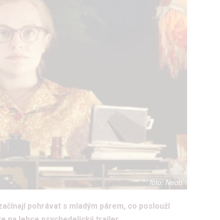
Neon
 začínají pohrávat s mladým párem, co poslouží
e na lehce psychedelický trailer.