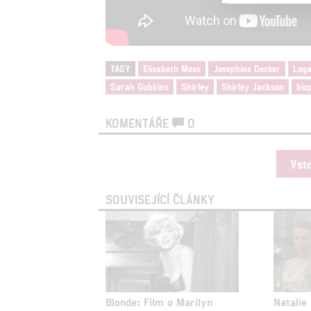
Reklam
Person
služeb
TAGY
Elisabeth Moss
Josephine Decker
Log
Sarah Gubbins
Shirley
Shirley Jackson
bio
Udělením sou
možnost: Zaji
KOMENTÁŘE
0
Poskytování 
Vst
SOUVISEJÍCÍ ČLÁNKY
Blonde: Film o Marilyn
Natalie