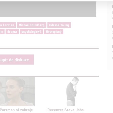
a založená na omezených údajích a měření reklamy
alizovaný obsah, měření obsahu, průzkum publika a vývoj
an Lerman
Michael Stuhlbarg
Odessa Young
pic
drama
psychologický
životopisný
hlasu s účely a funkcemi zde uvedenými dáváte nám i našim pa
štění bezpečnosti, předcházení a zjišťování podvodů a odstraňov
a zobrazování reklamy a obsahu
oupit do diskuze
 Portman si zahraje
Recenze: Steve Jobs