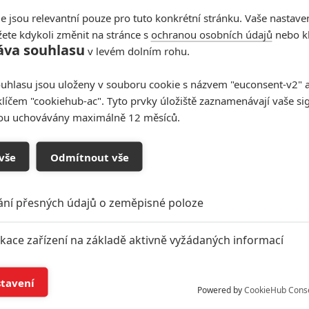
e jsou relevantní pouze pro tuto konkrétní stránku. Vaše nastave
s Madeline
) a scénář napsala
Sarah Gubbins
(seriál
ete kdykoli změnit na stránce s
ochranou osobních údajů
nebo kl
tivalu v Sundance, odkud si odnesl nadšené ohlasy.
áva souhlasu
v levém dolním rohu.
vna
, kdy zamíří na Blu-ray i VOD.
uhlasu jsou uloženy v souboru cookie s názvem "euconsent-v2" a 
klíčem "cookiehub-ac". Tyto prvky úložiště zaznamenávají vaše si
sou uchovávány maximálně 12 měsíců.
vše
Odmítnout vše
ání přesných údajů o zeměpisné poloze
ikace zařízení na základě aktivně vyžádaných informací
í a/nebo přístup k informacím v zařízení
stavení
Powered by
CookieHub Cons