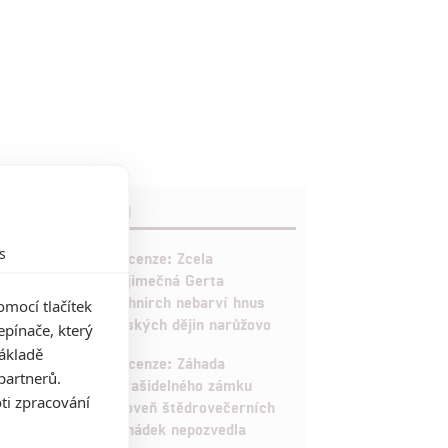
RECENZE FILMŮ
s
10
Recenze: Zcela
výjimečná Gerta
Schnirch nebarví hnus
mocí tlačítek
českých dějin narůžovo
pínače, který
základě
5
Recenze: Záhada
partnerů.
strašidelného zámku
ti zpracování
úroveň štědrovečerních
pohádek nepozvedla