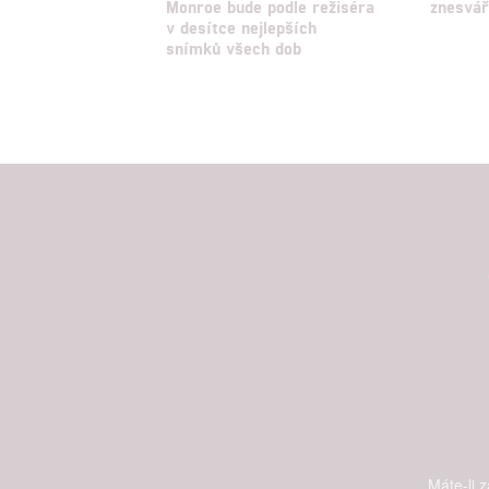
Monroe bude podle režiséra
znesvář
v desítce nejlepších
snímků všech dob
Máte-li 