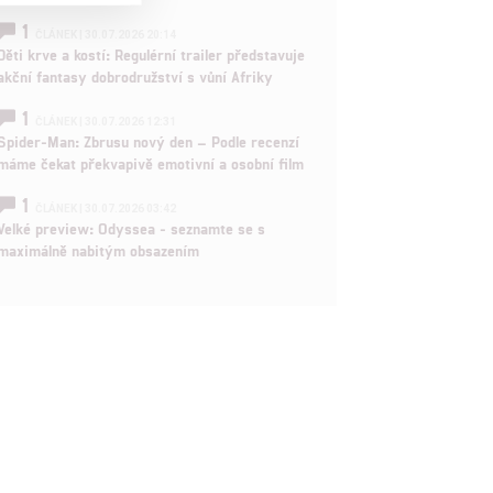
1

ČLÁNEK | 30.07.2026 20:14
Děti krve a kostí: Regulérní trailer představuje
akční fantasy dobrodružství s vůní Afriky

1
ČLÁNEK | 30.07.2026 12:31
Spider-Man: Zbrusu nový den – Podle recenzí
rtnerům
máme čekat překvapivě emotivní a osobní film
ání chyb,
1
ČLÁNEK | 30.07.2026 03:42
Velké preview: Odyssea - seznamte se s
maximálně nabitým obsazením