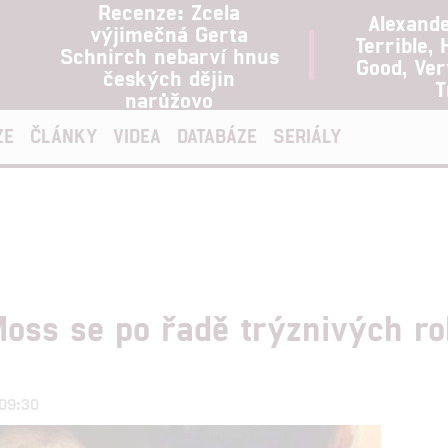
Recenze: Zcela
Alexand
výjimečná Gerta
Terrible, 
Schnirch nebarví hnus
Good, Ve
českých dějin
T
narůžovo
ZE
ČLÁNKY
VIDEA
DATABÁZE
SERIÁLY
Moss se po řadě trýznivých rol
 09:30