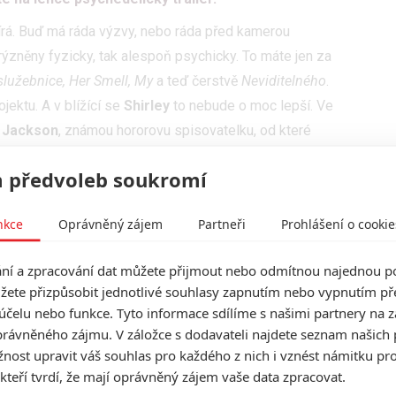
írá. Buď má ráda výzvy, nebo ráda před kamerou
trýzněny fyzicky, tak alespoň psychicky. To máte jen za
služebnice, Her Smell, My
a teď čerstvě
Neviditelného
.
jektu. A v blížící se
Shirley
to nebude o moc lepší. Ve
y Jackson
, známou hororovu spisovatelku, od které
ům na kopci
, podle které vznikl i úspěšný
Netflix
 předvoleb soukromí
 života, který kombinuje smyšlené a skutečné události,
nkce
Oprávněný zájem
Partneři
Prohlášení o cookie
osobnost a atmosféru jejích děl. Příběh pojednává o
ela přijíždí přebývat mladý pár, se kterým si páni domu
í a zpracování dat můžete přijmout nebo odmítnou najednou po
 snímek ilustruje Shirleyiny manželské potíže a její
žete přizpůsobit jednotlivé souhlasy zapnutím nebo vypnutím pře
účelu nebo funkce. Tyto informace sdílíme s našimi partnery na 
er potom slibuje, že vedle zajímavého příběhu se
rávněného zájmu. V záložce s dodavateli najdete seznam našich 
cílevědomý styl vyprávění.
ost upravit váš souhlas pro každého z nich i vznést námitku pro
upují
Michael Stuhlbarg
(
Dej mi své jméno, Akta
 kteří tvrdí, že mají oprávněný zájem vaše data zpracovat.
) nebo
Logan Lerman
(
Percy Jackson, Železná srdce
).