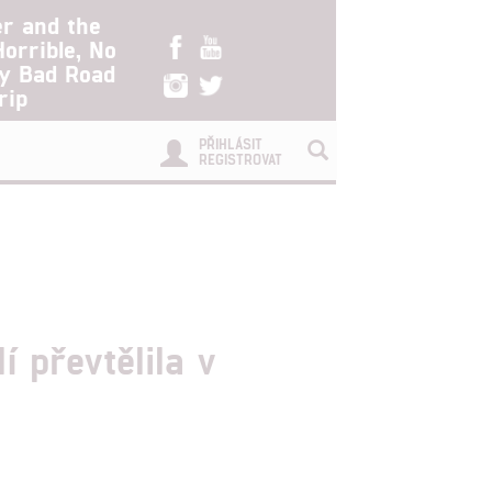
er and the
Horrible, No
ry Bad Road
rip
PŘIHLÁSIT
REGISTROVAT
í převtělila v