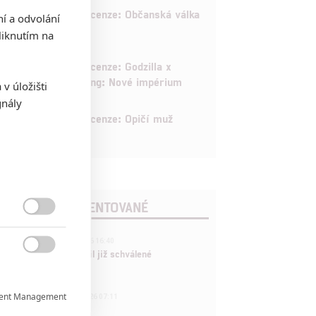
8
Recenze: Občanská válka
ní a odvolání
iknutím na
6
Recenze: Godzilla x
Kong: Nové impérium
v úložišti
gnály
8
Recenze: Opičí muž
POSLEDNÍ KOMENTOVANÉ

3
ČLÁNEK | 01.08.2026 16:40
Marvel nečekaně zrušil již schválené

pokračování
433
ent Management

FILM | 01.08.2026 07:11
拆彈專家