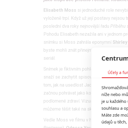
Elisabeth Moss
si jednoduché role nevyb
vyloženě trpí. Když už její postavy nejsou 
poslední dva roky nejnovější řadu
Příběhu 
Pohodu Elisabeth nezažila ani v jednom pro
snímku si Moss zahrála eponymní
Shirle
byste mohli znát přinejmenším duchařinu
D
Centrum
seriál.
Snímek je fiktivním pohledem do autorčina
Účely a fu
snaží se zachytit spisovatelčinu nevšední 
tom, jak na usedlost Jackson a jejího manž
Shromažďován
začnou pohrávat jako kočka s myší. Zároveň
níže nebo mů
je u každého 
podlomené zdraví. Vizuálně vtahující trail
souhlasu a op
můžeme těšit také na skutečně intenzivní, 
Máte zde možn
Vedle Moss ve filmu v hlavních rolích vyst
údajů u těch,
Pentagon
),
Odessa Young
(
Mladí zabijáci