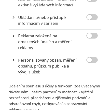

aktivně vyžádaných informací
extrémně vydělaly
1
Jaaaara
| 09.08.2020 06:00
Ukládání a/nebo přístup k
Máte-li být v Hollywoodu úspěšní,

informacím v zařízení
potřebujete, aby tržby výrazně
převyšovaly náklady. Těmhle snímkům se
to povedlo na jedničku.
Reklama založená na

omezených údajích a měření
reklamy
Nebezpečně nakažlivé filmy aneb bakterie a viry útočí
0
Jaaaara
| 04.08.2020 18:24
Personalizovaný obsah, měření

Jestli vás už omrzela Nákaza, zkuste si
obsahu, průzkum publika a
pandemii zpříjemnit jinou relevantní
vývoj služeb
peckou, v níž lidstvo terorizují nebezpeční
mikroskopičtí prevíti.
Udělením souhlasu s účely a funkcemi zde uvedenými
dáváte nám i našim partnerům možnost: Zajištění
bezpečnosti, předcházení a zjišťování podvodů a
odstraňování chyb, Poskytování a zobrazování
reklamy a obsahu