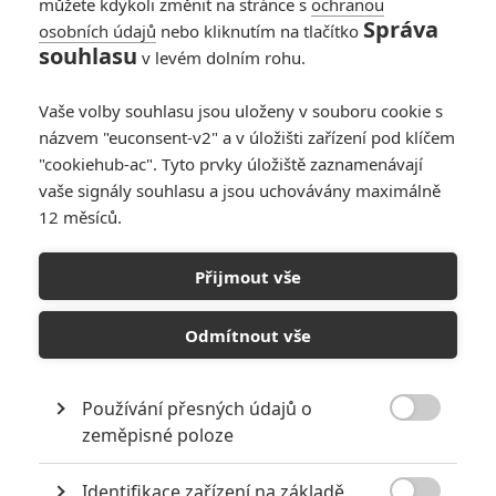
můžete kdykoli změnit na stránce s
ochranou
Správa
osobních údajů
nebo kliknutím na tlačítko
After The Hunt:
souhlasu
v levém dolním rohu.
Studentka nařkla
Andrew Garfielda z
Vaše volby souhlasu jsou uloženy v souboru cookie s
nemyslitelného
názvem "euconsent-v2" a v úložišti zařízení pod klíčem
0
Rudmen
| 18.07.2025 17:24
"cookiehub-ac". Tyto prvky úložiště zaznamenávají
vaše signály souhlasu a jsou uchovávány maximálně
12 měsíců.
Amatér: Rami Malek
se mstí v nové
Přijmout vše
špionáži – trailer
0
Anarvin
| 13.11.2024 18:56
Odmítnout vše
Používání přesných údajů o

zeměpisné poloze
NEPŘEHLÉDNĚTE
Identifikace zařízení na základě
Za málo peněz hodně muziky aneb levné filmy, které