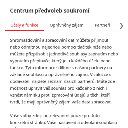
Centrum předvoleb soukromí
❯
Účely a funkce
Oprávněný zájem
Partneři
Pro
Tog
Shromažďování a zpracování dat můžete přijmout
navi
nebo odmítnou najednou pomocí tlačítek níže nebo
můžete přizpůsobit jednotlivé souhlasy zapnutím nebo
Tag: Michael Stuhlbarg
vypnutím přepínače, který je u každého účelu nebo
funkce. Tyto informace sdílíme s našimi partnery na
základě souhlasu a oprávněného zájmu. V záložce s
ČLÁNKY
FILMY
OSOBY
VIDEA
(0)
(0)
(0)
dodavateli najdete seznam našich partnerů. Máte zde
možnost upravit váš souhlas pro každého z nich i
Digger: Stylový
vznést námitku proti zpracování údajů u těch, kteří
teaser láká na
tvrdí, že mají oprávněný zájem vaše data zpracovat.
chameleónství Toma
Cruise
Vaše volby zde jsou relevantní pouze pro tuto
0
Anarvin
| 01.07.2026 06:00
konkrétní stránku. Vaše nastavení a odvolání souhlasu