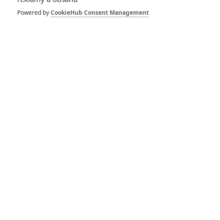
Tom Cruise ve filmu
o nejmocnějším muži
Powered by
CookieHub Consent Management
a destrukci všeho
0
Anarvin
| 26.08.2024 06:00
Provokatéři: Trailer
lupičské akční
komedie je příjemně
hravý
0
Anarvin
| 13.06.2024 17:48
Provokatéři: Damon
a Affleck prchají po
zpackané loupeži
0
Anarvin
| 29.05.2024 06:34