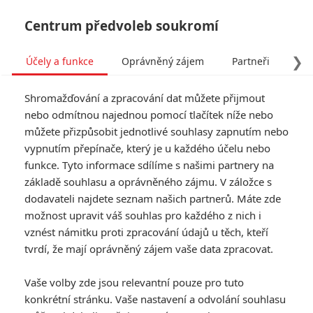
Centrum předvoleb soukromí
❯
Účely a funkce
Oprávněný zájem
Partneři
Pro
Tog
Shromažďování a zpracování dat můžete přijmout
navi
nebo odmítnou najednou pomocí tlačítek níže nebo
můžete přizpůsobit jednotlivé souhlasy zapnutím nebo
vypnutím přepínače, který je u každého účelu nebo
funkce. Tyto informace sdílíme s našimi partnery na
základě souhlasu a oprávněného zájmu. V záložce s
dodavateli najdete seznam našich partnerů. Máte zde
možnost upravit váš souhlas pro každého z nich i
vznést námitku proti zpracování údajů u těch, kteří
tvrdí, že mají oprávněný zájem vaše data zpracovat.
Vaše volby zde jsou relevantní pouze pro tuto
konkrétní stránku. Vaše nastavení a odvolání souhlasu