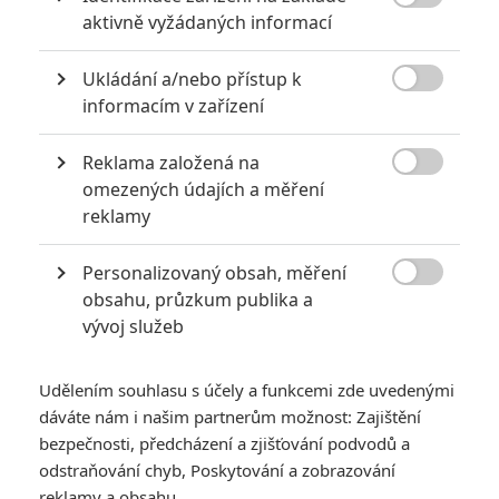

aktivně vyžádaných informací
Ukládání a/nebo přístup k

informacím v zařízení
Reklama založená na
The Weinstein Company

omezených údajích a měření
Zobrazit dalších 8 obrázků
reklamy
Personalizovaný obsah, měření
Když to nejde, tak to nejde... aneb kdo se s kým při

obsahu, průzkum publika a
natáčení nemusel?
vývoj služeb
PATRICK SWAYZE A JENNIFER GREY (HŘÍŠNÝ TANEC, 1987)
Udělením souhlasu s účely a funkcemi zde uvedenými
SHIA LABEOUF A TOM HARDY (ZEMĚ BEZ ZÁKONA, 2012)
dáváte nám i našim partnerům možnost: Zajištění
JULIA ROBERTS A NICK NOLTE (ZBOŽŇUJU TRABLE, 1994)
bezpečnosti, předcházení a zjišťování podvodů a
ROBERT DOWNEY JR. A TERRENCE HOWARD (IRON MAN, 2008)
odstraňování chyb, Poskytování a zobrazování
MARILYN MONROE A TONY CURTIS (NĚKDO TO RÁD HORKÉ, 1959)
reklamy a obsahu