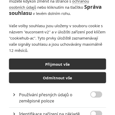
můžete kdykoli změnit na stránce s
ochranou
Správa
osobních údajů
nebo kliknutím na tlačítko
souhlasu
v levém dolním rohu.
Vaše volby souhlasu jsou uloženy v souboru cookie s
názvem "euconsent-v2" a v úložišti zařízení pod klíčem
"cookiehub-ac". Tyto prvky úložiště zaznamenávají
vaše signály souhlasu a jsou uchovávány maximálně
12 měsíců.
8 hereckých dvojic, které
se při natáčení nemohly
Přijmout vše
vystát
Odmítnout vše
Napsal:
Jaroslav Mrázek - (Jaaaara)
, 23.07.2020 21:30
Používání přesných údajů o

zeměpisné poloze
Identifikace zařízení na základě