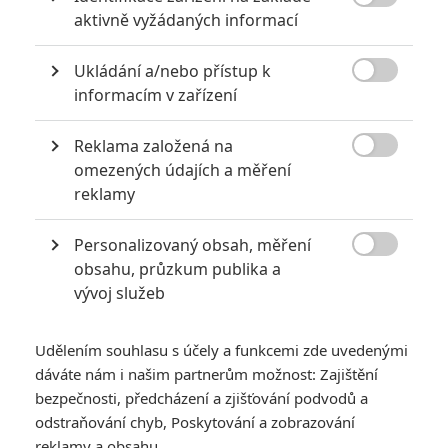

aktivně vyžádaných informací
Ukládání a/nebo přístup k

informacím v zařízení
Reklama založená na

omezených údajích a měření
Zobrazit dalších 7 obrázků
reklamy
Personalizovaný obsah, měření
Arnie se rozpovídal o pokračování Dvojčat a dozvídáme

obsahu, průzkum publika a
se i novinky o Kung Fury.
vývoj služeb
O komedii, ve které by se krom
Arnolda Schwarzeneggera
a
Dannyho DeVita
objevil i
Eddie Murphy
, slýcháme tak
Udělením souhlasu s účely a funkcemi zde uvedenými
nějak pravidelně snad od té doby, co se Arnie vrátil z
dáváte nám i našim partnerům možnost: Zajištění
hereckého důchodu. Pokračování
Dvojčat
, která by mělo nést
bezpečnosti, předcházení a zjišťování podvodů a
odstraňování chyb, Poskytování a zobrazování
oficální název
Trojčata
, se ale čím dál tím více zdá být
reklamy a obsahu