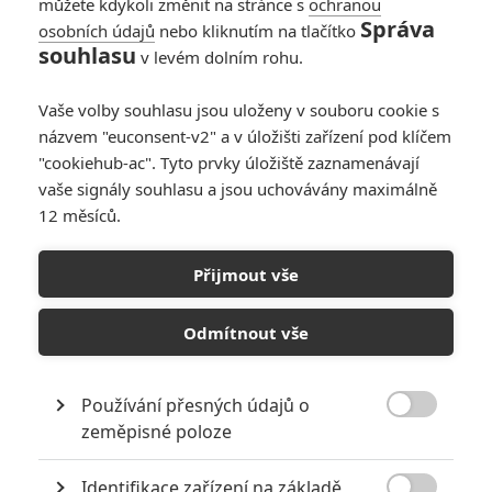
můžete kdykoli změnit na stránce s
ochranou
Správa
osobních údajů
nebo kliknutím na tlačítko
souhlasu
v levém dolním rohu.
Vaše volby souhlasu jsou uloženy v souboru cookie s
názvem "euconsent-v2" a v úložišti zařízení pod klíčem
"cookiehub-ac". Tyto prvky úložiště zaznamenávají
vaše signály souhlasu a jsou uchovávány maximálně
12 měsíců.
Trojčata: Schwarzenegger
se dušuje, že pokračování
Přijmout vše
Dvojčat opravdu vznikne
Odmítnout vše
Napsal:
Michal Růžička - (misar3)
, 24.09.2019 19:46
Používání přesných údajů o

zeměpisné poloze
Identifikace zařízení na základě