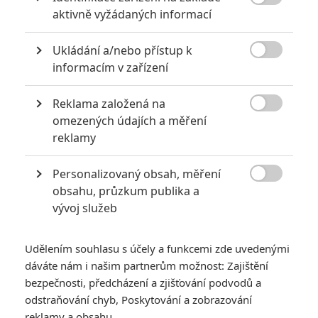

aktivně vyžádaných informací
Ukládání a/nebo přístup k

informacím v zařízení
Reklama založená na

omezených údajích a měření
Zobrazit další 4 obrázky
reklamy
Personalizovaný obsah, měření
A jak to vypadá s regulérním pokračováním Aquamana?

obsahu, průzkum publika a
Tak tenhle komiksový film asi čekal málokdo.
Aquaman
dal
vývoj služeb
vzniknout spin-offu o mořském národu
Trenchů
. To jsou ty
zubaté příšery, které napadly Arthura (Jason Momoa) a Meru
Udělením souhlasu s účely a funkcemi zde uvedenými
(Amber Heard) v noční scéně na lodi. Trenchové existují v
dáváte nám i našim partnerům možnost: Zajištění
komiksech poměrně krátce a jedná se o jeden z národů
bezpečnosti, předcházení a zjišťování podvodů a
odstraňování chyb, Poskytování a zobrazování
podvodního světa. Před pádem Atlantidy byli jako všichni
reklamy a obsahu