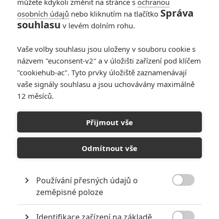
můžete kdykoli změnit na stránce s
ochranou
Správa
osobních údajů
nebo kliknutím na tlačítko
souhlasu
v levém dolním rohu.
Vaše volby souhlasu jsou uloženy v souboru cookie s
názvem "euconsent-v2" a v úložišti zařízení pod klíčem
"cookiehub-ac". Tyto prvky úložiště zaznamenávají
vaše signály souhlasu a jsou uchovávány maximálně
12 měsíců.
Aquaman: Chystá se
hororový spin-off s
Přijmout vše
monstrózními Trenchy
Odmítnout vše
Napsal:
Petr Slavík - (Anarvin)
, 09.02.2019 06:09
Používání přesných údajů o

zeměpisné poloze
Identifikace zařízení na základě