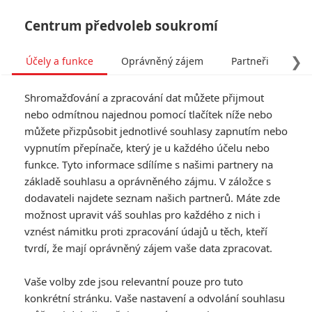
Centrum předvoleb soukromí
❯
Účely a funkce
Oprávněný zájem
Partneři
Pro
Tog
Shromažďování a zpracování dat můžete přijmout
navi
nebo odmítnou najednou pomocí tlačítek níže nebo
můžete přizpůsobit jednotlivé souhlasy zapnutím nebo
vypnutím přepínače, který je u každého účelu nebo
funkce. Tyto informace sdílíme s našimi partnery na
základě souhlasu a oprávněného zájmu. V záložce s
dodavateli najdete seznam našich partnerů. Máte zde
možnost upravit váš souhlas pro každého z nich i
vznést námitku proti zpracování údajů u těch, kteří
tvrdí, že mají oprávněný zájem vaše data zpracovat.
Vaše volby zde jsou relevantní pouze pro tuto
konkrétní stránku. Vaše nastavení a odvolání souhlasu