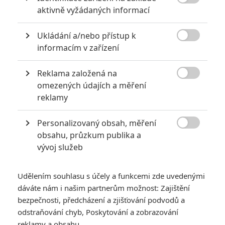

aktivně vyžádaných informací
Ukládání a/nebo přístup k

informacím v zařízení
Reklama založená na

omezených údajích a měření
reklamy
Bezskrupulózní praktiky kdysi všemocného filmového
producenta se poprvé dostanou do světla reflektorů.
Personalizovaný obsah, měření

Všichni jsme to věděli. Všichni jsme to čekali. Kauza
obsahu, průzkum publika a
vývoj služeb
Harveyho
Weinsteina
způsobila v loňském roce
největší zemětřesení v zábavním průmyslu ve 21. století,
které se následně přelilo do celé společnosti
Udělením souhlasu s účely a funkcemi zde uvedenými
dáváte nám i našim partnerům možnost: Zajištění
prostřednictvím hnutí s hashtagem
MeToo
. Nikoho tak asi
bezpečnosti, předcházení a zjišťování podvodů a
nepřekvapí, že se o „odkazu“ kdysi všemocného, nyní
odstraňování chyb, Poskytování a zobrazování
odepsaného filmového producenta, připravuje hned několik
reklamy a obsahu