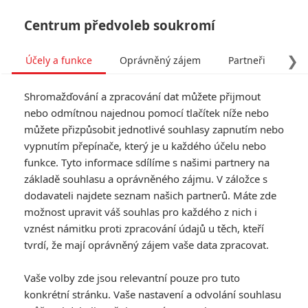
Centrum předvoleb soukromí
❯
Účely a funkce
Oprávněný zájem
Partneři
Pro
Tog
Shromažďování a zpracování dat můžete přijmout
navi
nebo odmítnou najednou pomocí tlačítek níže nebo
můžete přizpůsobit jednotlivé souhlasy zapnutím nebo
vypnutím přepínače, který je u každého účelu nebo
funkce. Tyto informace sdílíme s našimi partnery na
základě souhlasu a oprávněného zájmu. V záložce s
dodavateli najdete seznam našich partnerů. Máte zde
možnost upravit váš souhlas pro každého z nich i
vznést námitku proti zpracování údajů u těch, kteří
tvrdí, že mají oprávněný zájem vaše data zpracovat.
Vaše volby zde jsou relevantní pouze pro tuto
konkrétní stránku. Vaše nastavení a odvolání souhlasu