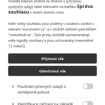
můžete kdykoli změnit na stránce s
ochranou
Správa
osobních údajů
nebo kliknutím na tlačítko
souhlasu
v levém dolním rohu.
Vaše volby souhlasu jsou uloženy v souboru cookie s
názvem "euconsent-v2" a v úložišti zařízení pod klíčem
"cookiehub-ac". Tyto prvky úložiště zaznamenávají
vaše signály souhlasu a jsou uchovávány maximálně
12 měsíců.
První film o kauze
Harveyho Weinsteina je na
Přijmout vše
cestě
Odmítnout vše
Napsal:
Martin Wrobel - (Fancipal)
, 20.12.2018 09:57
Používání přesných údajů o

zeměpisné poloze
Identifikace zařízení na základě