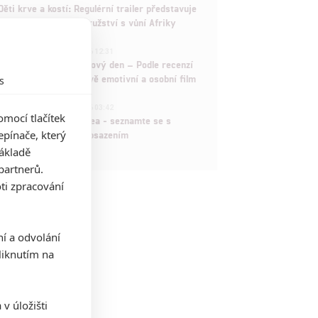
Děti krve a kostí: Regulérní trailer představuje
akční fantasy dobrodružství s vůní Afriky
1
ČLÁNEK | 30.07.2026 12:31
Spider-Man: Zbrusu nový den – Podle recenzí
máme čekat překvapivě emotivní a osobní film
s
1
ČLÁNEK | 30.07.2026 03:42
mocí tlačítek
Velké preview: Odyssea - seznamte se s
pínače, který
maximálně nabitým obsazením
základě
partnerů.
ti zpracování
ní a odvolání
iknutím na
v úložišti