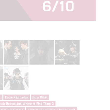
6/10
hlasu s účely a funkcemi zde uvedenými dáváte nám i našim pa
štění bezpečnosti, předcházení a zjišťování podvodů a odstraňov
a zobrazování reklamy a obsahu
r
Eddie Redmayne
Ezra Miller
stic Beasts and Where to Find Them 2
tastická zvířata
Fantastická zvířata a kde je najít