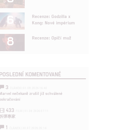
6
Recenze: Godzilla x
Kong: Nové impérium
8
Recenze: Opičí muž
POSLEDNÍ KOMENTOVANÉ
3
ČLÁNEK | 01.08.2026 16:40
Marvel nečekaně zrušil již schválené
pokračování
433
FILM | 01.08.2026 07:11
拆彈專家
1
ČLÁNEK | 30.07.2026 20:14