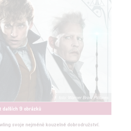
Warner Bros. Pictures
t dalších 9 obrázků
Rowling svoje nejméně kouzelné dobrodružství.