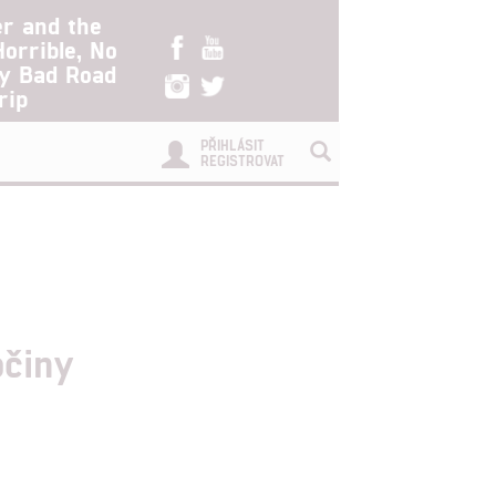
er and the
Horrible, No
ry Bad Road
rip
PŘIHLÁSIT
REGISTROVAT
očiny