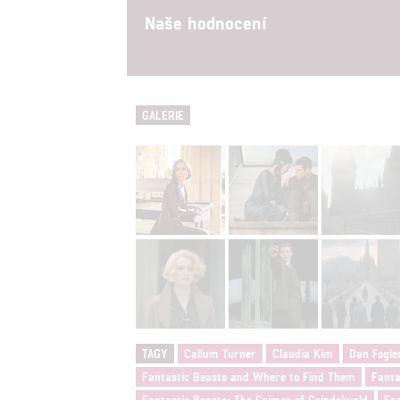
Udělením sou
Naše hodnocení
možnost: Zaji
Poskytování 
GALERIE
TAGY
Callum Turner
Claudia Kim
Dan Fogle
Fantastic Beasts and Where to Find Them
Fanta
Fantastic Beasts: The Crimes of Grindelwald
Fan