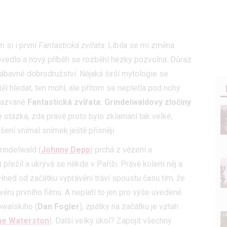
m si i první
Fantastická zvířata
. Líbila se mi změna
ovedlo a nový příběh se rozběhl hezky pozvolna. Důraz
bavné dobrodružství. Nějaká širší mytologie se
těl hledat, ten mohl, ale přitom se nepletla pod nohy
 nazvané
Fantastická zvířata: Grindelwaldovy zločiny
e otázka, zda právě proto bylo zklamání tak velké,
ení vnímal snímek ještě přísněji.
rindelwald (
Johnny Depp
) prchá z vězení a
) přežil a ukrývá se někde v Paříži. Právě kolem něj a
. Hned od začátku vyprávění tráví spoustu času tím, že
věru prvního filmu. A neplatí to jen pro výše uvedené
walskiho (
Dan Fogler
), zpátky na začátku je vztah
ne Waterston
). Další velký úkol? Zapojit všechny