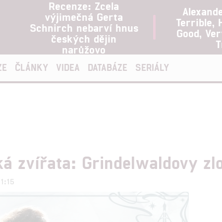
Recenze: Zcela
Alexand
výjimečná Gerta
Terrible, 
Schnirch nebarví hnus
Good, Ve
českých dějin
T
narůžovo
ZE
ČLÁNKY
VIDEA
DATABÁZE
SERIÁLY
ká zvířata: Grindelwaldovy zl
11:15