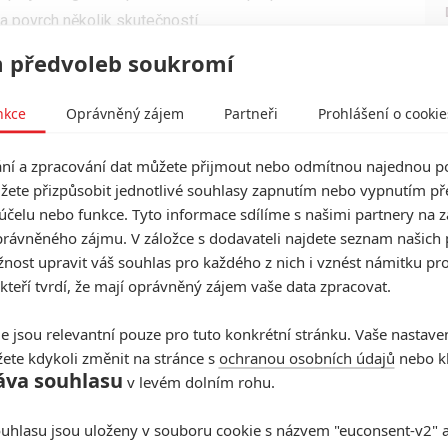
a povrch několik skutečností.
 předvoleb soukromí
 dvě a čtvrt hodiny a za tu dobu prostě nestačí
si na začátku ukousl podstatnou část času tím, že
nkce
Oprávněný zájem
Partneři
Prohlášení o cookie
omně na startovní pozici. Přitom se nedá říct, že by
od než komplikací. Nějaký vliv na děj možná výběr
í a zpracování dat můžete přijmout nebo odmítnou najednou po
 jde o vizuální stránku, tak po většinu času jsme v
žete přizpůsobit jednotlivé souhlasy zapnutím nebo vypnutím pře
e-upech. Kvůli několika málo záběrům na Eifelovku
účelu nebo funkce. Tyto informace sdílíme s našimi partnery na 
rávněného zájmu. V záložce s dodavateli najdete seznam našich 
ost upravit váš souhlas pro každého z nich i vznést námitku pro
 kteří tvrdí, že mají oprávněný zájem vaše data zpracovat.
e jsou relevantní pouze pro tuto konkrétní stránku. Vaše nastave
ete kdykoli změnit na stránce s
ochranou osobních údajů
nebo kl
áva souhlasu
v levém dolním rohu.
uhlasu jsou uloženy v souboru cookie s názvem "euconsent-v2" a 