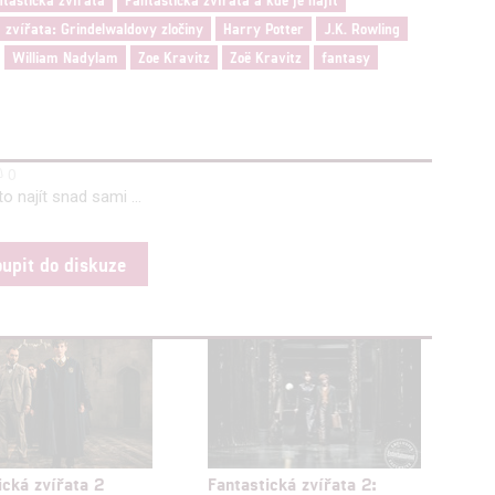
 zvířata: Grindelwaldovy zločiny
Harry Potter
J.K. Rowling
William Nadylam
Zoe Kravitz
Zoë Kravitz
fantasy
0
o najít snad sami ...
oupit do diskuze
ická zvířata 2
Fantastická zvířata 2: