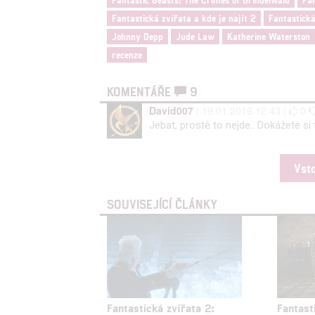
Fantastická zvířata a kde je najít 2
Fantastická
Johnny Depp
Jude Law
Katherine Waterston
recenze
KOMENTÁŘE
9
David007
| 19.01.2019 12:43 |
0
Jebat, prostě to nejde.. Dokážete si t
Vst
SOUVISEJÍCÍ ČLÁNKY
Fantastická zvířata 2:
Fantast