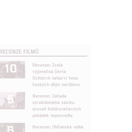
RECENZE FILMŮ
10
Recenze: Zcela
výjimečná Gerta
Schnirch nebarví hnus
českých dějin narůžovo
5
Recenze: Záhada
strašidelného zámku
úroveň štědrovečerních
pohádek nepozvedla
8
Recenze: Občanská válka