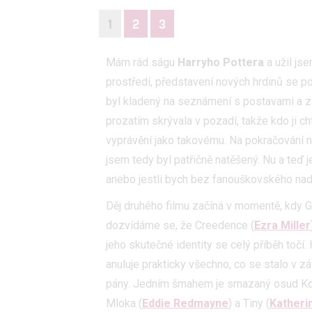
1
2
3
Mám rád ságu
Harryho Pottera
a užil jse
prostředí, představení nových hrdinů se p
byl kladený na seznámení s postavami a zá
prozatím skrývala v pozadí, takže kdo ji ch
vyprávění jako takovému. Na pokračování
jsem tedy byl patřičně natěšený. Nu a teď j
anebo jestli bych bez fanouškovského nadš
Děj druhého filmu začíná v momentě, kdy G
dozvídáme se, že Creedence (
Ezra Miller
jeho skutečné identity se celý příběh točí
anuluje prakticky všechno, co se stalo v zá
pány. Jedním šmahem je smazaný osud Ko
Mloka (
Eddie Redmayne
) a Tiny (
Katheri