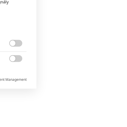
gnály


ent Management


