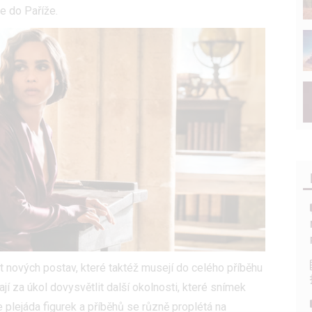
e do Paříže.
t nových postav, které taktéž musejí do celého příběhu
ají za úkol dovysvětlit další okolnosti, které snímek
e plejáda figurek a příběhů se různě proplétá na