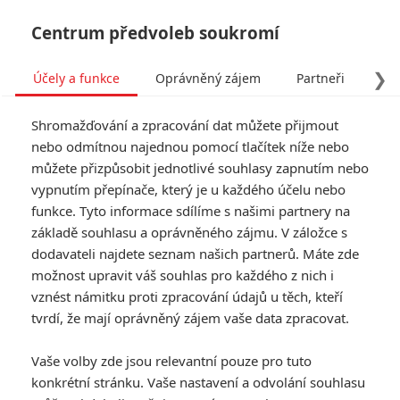
Centrum předvoleb soukromí
❯
Účely a funkce
Oprávněný zájem
Partneři
Pro
Tog
Shromažďování a zpracování dat můžete přijmout
navi
nebo odmítnou najednou pomocí tlačítek níže nebo
můžete přizpůsobit jednotlivé souhlasy zapnutím nebo
vypnutím přepínače, který je u každého účelu nebo
funkce. Tyto informace sdílíme s našimi partnery na
základě souhlasu a oprávněného zájmu. V záložce s
dodavateli najdete seznam našich partnerů. Máte zde
možnost upravit váš souhlas pro každého z nich i
vznést námitku proti zpracování údajů u těch, kteří
tvrdí, že mají oprávněný zájem vaše data zpracovat.
Vaše volby zde jsou relevantní pouze pro tuto
konkrétní stránku. Vaše nastavení a odvolání souhlasu