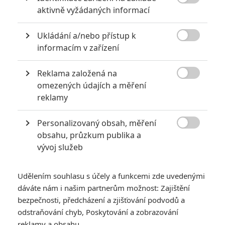

aktivně vyžádaných informací
Ukládání a/nebo přístup k

informacím v zařízení
Reklama založená na

omezených údajích a měření
Zobrazit dalších 6 obrázků
reklamy
Personalizovaný obsah, měření
Netflix představuje akční sci-fi, které studiu Universal

obsahu, průzkum publika a
nevonělo.
vývoj služeb
Další den, další mimozemská invaze. Tentokrát bude s
emzáky v akčním sci-fi
Extinction
laškovat
Michael Peña
,
Udělením souhlasu s účely a funkcemi zde uvedenými
který začne mít zničehonic nevysvětlitelné vize a
dáváte nám i našim partnerům možnost: Zajištění
hrůzostrašné sny. Ihned se začne obávat o svoji rodinu,
bezpečnosti, předcházení a zjišťování podvodů a
odstraňování chyb, Poskytování a zobrazování
přičemž vrásky na čele mu přivodí neočekávaný útok šmejdů
reklamy a obsahu