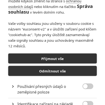
můžete kdykoli změnit na stránce s
ochranou
Správa
osobních údajů
nebo kliknutím na tlačítko
souhlasu
v levém dolním rohu.
Vaše volby souhlasu jsou uloženy v souboru cookie s
názvem "euconsent-v2" a v úložišti zařízení pod klíčem
"cookiehub-ac". Tyto prvky úložiště zaznamenávají
vaše signály souhlasu a jsou uchovávány maximálně
12 měsíců.
Extinction: Michael Peña a
Lizzy Caplan čelí
Přijmout vše
mimozemské invazi
Odmítnout vše
Napsal:
Jaroslav Mrázek - (Jaaaara)
, 13.07.2018 06:04
Používání přesných údajů o

zeměpisné poloze
Identifikace zařízení na základě