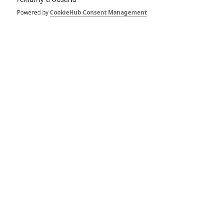
dobrodružství s vůní Afriky
Powered by
CookieHub Consent Management
1
ČLÁNEK | 30.07.2026 12:31
Spider-Man: Zbrusu nový den – Podle recenzí máme čekat
překvapivě emotivní a osobní film
1
ČLÁNEK | 30.07.2026 03:42
Velké preview: Odyssea - seznamte se s maximálně nabitým
obsazením