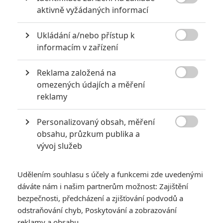
8

aktivně vyžádaných informací
6
Recenze: Godzilla x Kong: Nové
Ukládání a/nebo přístup k
impérium

informacím v zařízení
8
Recenze: Opičí muž
Reklama založená na

omezených údajích a měření
reklamy
Personalizovaný obsah, měření
POSLEDNÍ KOMENTOVANÉ

obsahu, průzkum publika a
vývoj služeb
3
ČLÁNEK | 01.08.2026 16:40
Marvel nečekaně zrušil již schválené pokračování
Udělením souhlasu s účely a funkcemi zde uvedenými
433
FILM | 01.08.2026 07:11
dáváte nám i našim partnerům možnost: Zajištění
拆彈專家
bezpečnosti, předcházení a zjišťování podvodů a
1
odstraňování chyb, Poskytování a zobrazování
ČLÁNEK | 30.07.2026 20:14
Děti krve a kostí: Regulérní trailer představuje akční fantasy
reklamy a obsahu