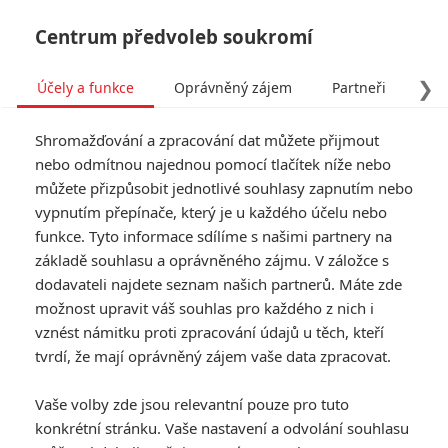
Centrum předvoleb soukromí
❯
Účely a funkce
Oprávněný zájem
Partneři
Pro
Tog
Shromažďování a zpracování dat můžete přijmout
navi
nebo odmítnou najednou pomocí tlačítek níže nebo
můžete přizpůsobit jednotlivé souhlasy zapnutím nebo
Tag: Full Circle Research
vypnutím přepínače, který je u každého účelu nebo
funkce. Tyto informace sdílíme s našimi partnery na
Co.
základě souhlasu a oprávněného zájmu. V záložce s
dodavateli najdete seznam našich partnerů. Máte zde
ČLÁNKY
FILMY
OSOBY
VIDEA
(0)
(0)
(0)
možnost upravit váš souhlas pro každého z nich i
vznést námitku proti zpracování údajů u těch, kteří
Podle průzkumu se
tvrdí, že mají oprávněný zájem vaše data zpracovat.
po skončení
pandemie bude velká
Vaše volby zde jsou relevantní pouze pro tuto
část diváků bát
konkrétní stránku. Vaše nastavení a odvolání souhlasu