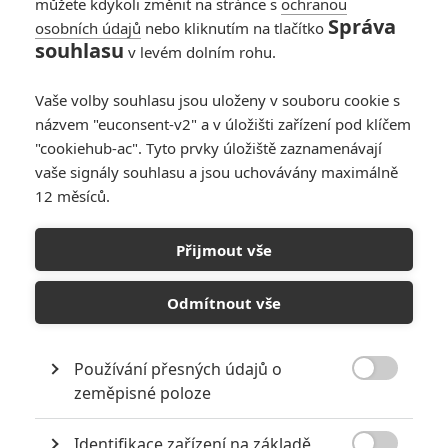
návštěvy kina ještě
můžete kdykoli změnit na stránce s
ochranou
dlouho
Správa
osobních údajů
nebo kliknutím na tlačítko
souhlasu
v levém dolním rohu.
2
Jaaaara
| 01.04.2020 19:30
Vaše volby souhlasu jsou uloženy v souboru cookie s
názvem "euconsent-v2" a v úložišti zařízení pod klíčem
"cookiehub-ac". Tyto prvky úložiště zaznamenávají
vaše signály souhlasu a jsou uchovávány maximálně
12 měsíců.
RECENZE FILMŮ
Přijmout vše
10
Recenze: Zcela výjimečná Gerta
Schnirch nebarví hnus českých dějin
Odmítnout vše
narůžovo
5
Recenze: Záhada strašidelného
Používání přesných údajů o
zámku úroveň štědrovečerních

zeměpisné poloze
pohádek nepozvedla
Recenze: Občanská válka
Identifikace zařízení na základě