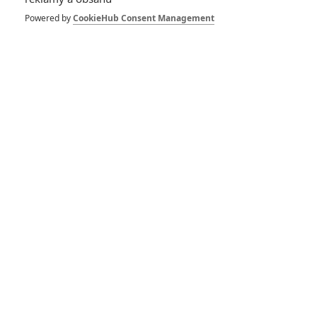
Powered by
CookieHub Consent Management
RECENZE FILMŮ
10
Recenze: Zcela výjimečná Gerta
Schnirch nebarví hnus českých dějin
narůžovo
5
Recenze: Záhada strašidelného
zámku úroveň štědrovečerních
pohádek nepozvedla
8
Recenze: Občanská válka
6
Recenze: Godzilla x Kong: Nové
impérium