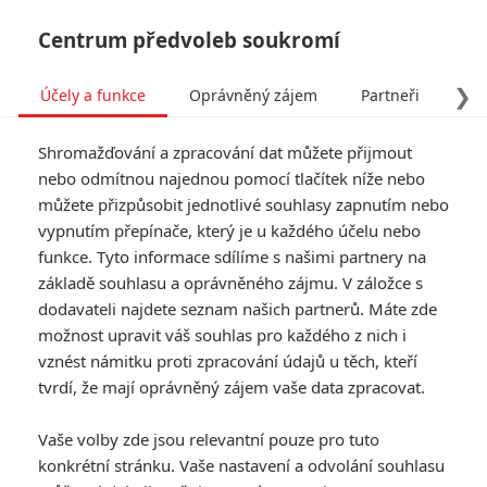
Centrum předvoleb soukromí
❯
Účely a funkce
Oprávněný zájem
Partneři
Pro
Tog
Shromažďování a zpracování dat můžete přijmout
navi
nebo odmítnou najednou pomocí tlačítek níže nebo
můžete přizpůsobit jednotlivé souhlasy zapnutím nebo
Tag: Alex Tse
vypnutím přepínače, který je u každého účelu nebo
funkce. Tyto informace sdílíme s našimi partnery na
základě souhlasu a oprávněného zájmu. V záložce s
ČLÁNKY
FILMY
OSOBY
VIDEA
(0)
(0)
(0)
dodavateli najdete seznam našich partnerů. Máte zde
možnost upravit váš souhlas pro každého z nich i
Gran Turismo má v
vznést námitku proti zpracování údajů u těch, kteří
hledáčku režiséra
tvrdí, že mají oprávněný zájem vaše data zpracovat.
Nevědomí
0
Rudmen
| 03.03.2015 13:00
Vaše volby zde jsou relevantní pouze pro tuto
konkrétní stránku. Vaše nastavení a odvolání souhlasu