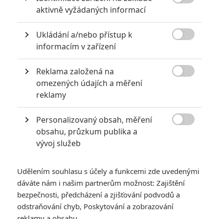

aktivně vyžádaných informací
za mrtvé můžou
0
Jaaaara
| 27.07.2020 21:30
Ukládání a/nebo přístup k
Kdy se v kinech umíralo nejvíce? A které

informacím v zařízení
snímky v daných letech dominovaly?
Reklama založená na

omezených údajích a měření
reklamy
Největší propadáky v kariéře Sylvestera Stallona
6
Jaaaara
| 29.08.2020 21:40
Personalizovaný obsah, měření

Soudce Dredd slaví kulaté výročí, je čas
obsahu, průzkum publika a
zavzpomínat na ambiciózní projekty, které
vývoj služeb
akční legendě příliš nevyšly.
Udělením souhlasu s účely a funkcemi zde uvedenými
dáváte nám i našim partnerům možnost: Zajištění
bezpečnosti, předcházení a zjišťování podvodů a
odstraňování chyb, Poskytování a zobrazování
reklamy a obsahu