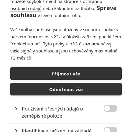
můžete kdykoli změnit na stránce s
ochranou
Správa
osobních údajů
nebo kliknutím na tlačítko
Gran Turismo: Další
souhlasu
v levém dolním rohu.
závodní hra se
promění ve film
Vaše volby souhlasu jsou uloženy v souboru cookie s
0
Rudmen
| 26.11.2013 21:15
názvem "euconsent-v2" a v úložišti zařízení pod klíčem
"cookiehub-ac". Tyto prvky úložiště zaznamenávají
vaše signály souhlasu a jsou uchovávány maximálně
12 měsíců.
Bradley Cooper
opouští Vránu
Přijmout vše
4
CBD
| 19.08.2011 01:00
Odmítnout vše
Používání přesných údajů o

zeměpisné poloze
NEPŘEHLÉDNĚTE
Identifikace zařízení na základě
10 nejvražednějších roků ve filmové historii, a které snímky