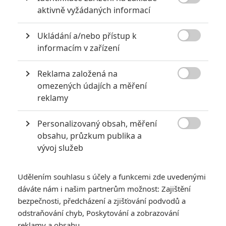

aktivně vyžádaných informací
NEPŘEHLÉDNĚTE
Ukládání a/nebo přístup k
Nebezpečně nakažlivé filmy aneb bakterie a viry útočí

informacím v zařízení
0
Jaaaara
| 04.08.2020 18:24
Reklama založená na
Jestli vás už omrzela Nákaza, zkuste si

pandemii zpříjemnit jinou relevantní
omezených údajích a měření
peckou, v níž lidstvo terorizují nebezpeční
reklamy
mikroskopičtí prevíti.
Personalizovaný obsah, měření

obsahu, průzkum publika a
Nejlepší lekce filmové střelby aneb hollywoodské střelnice v
vývoj služeb
akci
0
Jaaaara
| 18.10.2020 18:40
Udělením souhlasu s účely a funkcemi zde uvedenými
Kořením nejen akčních filmů jsou scény na
dáváte nám i našim partnerům možnost: Zajištění
střelnici a obecně ty, ve kterých střelci před
ostrou akcí předvádějí svůj um. Tyhle nás
bezpečnosti, předcházení a zjišťování podvodů a
baví ze všech nejvíc.
odstraňování chyb, Poskytování a zobrazování
reklamy a obsahu