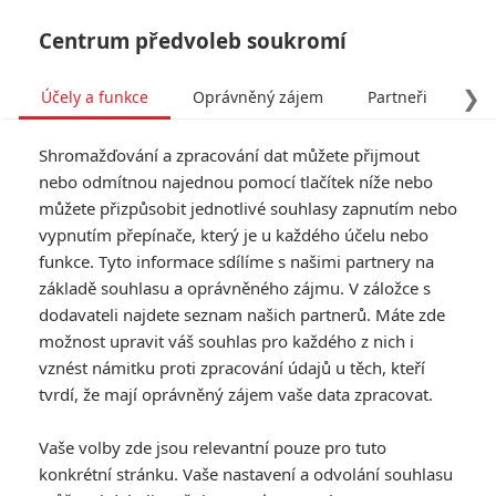
Centrum předvoleb soukromí
❯
Účely a funkce
Oprávněný zájem
Partneři
Pro
Tog
Shromažďování a zpracování dat můžete přijmout
navi
nebo odmítnou najednou pomocí tlačítek níže nebo
můžete přizpůsobit jednotlivé souhlasy zapnutím nebo
vypnutím přepínače, který je u každého účelu nebo
funkce. Tyto informace sdílíme s našimi partnery na
základě souhlasu a oprávněného zájmu. V záložce s
dodavateli najdete seznam našich partnerů. Máte zde
Tag: Charlie Cox
možnost upravit váš souhlas pro každého z nich i
vznést námitku proti zpracování údajů u těch, kteří
tvrdí, že mají oprávněný zájem vaše data zpracovat.
ČLÁNKY
FILMY
OSOBY
VIDEA
(0)
(0)
(0)
Vaše volby zde jsou relevantní pouze pro tuto
Daredevil:
konkrétní stránku. Vaše nastavení a odvolání souhlasu
Znovuzrození –