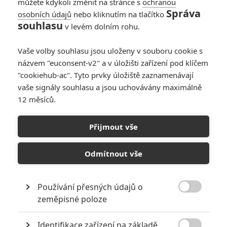
můžete kdykoli změnit na stránce s
ochranou
Trailer pro zbytek
Správa
osobních údajů
nebo kliknutím na tlačítko
druhé série je
souhlasu
v levém dolním rohu.
patřičně brutální
2
Anarvin
| 07.04.2026 19:18
Vaše volby souhlasu jsou uloženy v souboru cookie s
názvem "euconsent-v2" a v úložišti zařízení pod klíčem
Daredevil:
"cookiehub-ac". Tyto prvky úložiště zaznamenávají
Znovuzrození -
vaše signály souhlasu a jsou uchovávány maximálně
Druhá řada startuje
12 měsíců.
za pár dní a zatím
sklízí chválu
Přijmout vše
0
Rudmen
| 22.03.2026 17:29
Daredevil:
Odmítnout vše
Znovuzrození –
Trailer láká k
Používání přesných údajů o
návratu krvavého

zeměpisné poloze
superhrdiny
0
Anarvin
| 28.01.2026 07:12
Identifikace zařízení na základě