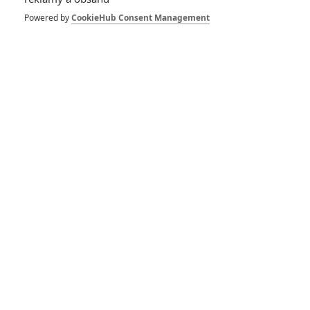
Powered by
CookieHub Consent Management
Merv: V romantické
komedii pes
usmiřuje rozešlé
partnery
0
Rudmen
| 12.11.2025 22:00
Synthetic: Vysloužilý
voják podléhá kouzlu
androidky na útěku
0
Rudmen
| 06.10.2025 20:30
Daredevil: