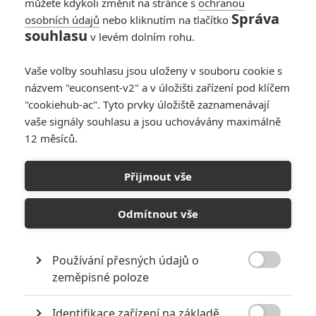
můžete kdykoli změnit na stránce s
ochranou
Správa
osobních údajů
nebo kliknutím na tlačítko
Česká kina znovu
souhlasu
v levém dolním rohu.
otevírají. Za jakých
podmínek a co v
Vaše volby souhlasu jsou uloženy v souboru cookie s
nich vlastně uvidíme.
názvem "euconsent-v2" a v úložišti zařízení pod klíčem
0
Anarvin
| 10.05.2020 20:54
"cookiehub-ac". Tyto prvky úložiště zaznamenávají
vaše signály souhlasu a jsou uchovávány maximálně
12 měsíců.
Česká kina znovu
promítají formou
Přijmout vše
online streamu s
chatem
Odmítnout vše
0
Jaaaara
| 18.03.2020 15:30
Používání přesných údajů o

zeměpisné poloze
NEPŘEHLÉDNĚTE
Identifikace zařízení na základě
10 nejvražednějších roků ve filmové historii, a které snímky