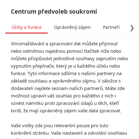
Centrum předvoleb soukromí
❯
Účely a funkce
Oprávněný zájem
Partneři
Pro
Tog
Shromažďování a zpracování dat můžete přijmout
navi
nebo odmítnou najednou pomocí tlačítek níže nebo
můžete přizpůsobit jednotlivé souhlasy zapnutím nebo
Tag: Parasite
vypnutím přepínače, který je u každého účelu nebo
funkce. Tyto informace sdílíme s našimi partnery na
základě souhlasu a oprávněného zájmu. V záložce s
ČLÁNKY
FILMY
OSOBY
VIDEA
(0)
(0)
(0)
dodavateli najdete seznam našich partnerů. Máte zde
možnost upravit váš souhlas pro každého z nich i
10
vznést námitku proti zpracování údajů u těch, kteří
nejgooglovanějších
tvrdí, že mají oprávněný zájem vaše data zpracovat.
filmů a herců roku
2020
Vaše volby zde jsou relevantní pouze pro tuto
0
Anarvin
| 18.12.2020 14:36
konkrétní stránku. Vaše nastavení a odvolání souhlasu