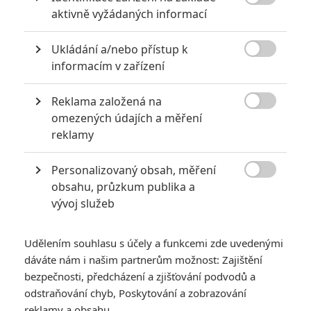

aktivně vyžádaných informací
za mrtvé můžou
0
Jaaaara
| 27.07.2020 21:30
Ukládání a/nebo přístup k
Kdy se v kinech umíralo nejvíce? A které

informacím v zařízení
snímky v daných letech dominovaly?
Reklama založená na

omezených údajích a měření
reklamy
Filmové klenoty, které překvapivě natočili úplní zelenáči
0
Jaaaara
| 22.08.2020 08:00
Personalizovaný obsah, měření

Zkušenosti a praxe? Ale kdeže... někdy
obsahu, průzkum publika a
stačí mít dostatek talentu a využít
vývoj služeb
nabízené příležitosti.
Udělením souhlasu s účely a funkcemi zde uvedenými
dáváte nám i našim partnerům možnost: Zajištění
bezpečnosti, předcházení a zjišťování podvodů a
odstraňování chyb, Poskytování a zobrazování
reklamy a obsahu