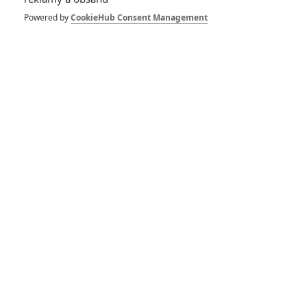
Trump se naváží do
oscarových vítězů
Powered by
CookieHub Consent Management
19
Jaaaara
| 21.02.2020 13:29
Co chystá režisér
Parazita po velkém
vítězství na
Oscarech?
0
meufo
| 16.02.2020 12:42
Parazit: Celkový
vítěz Oscarů se
vrátil do našich kin
ve speciální
černobílé verzi
1
Jaaaara
| 12.02.2020 14:33
Oscar 2020: