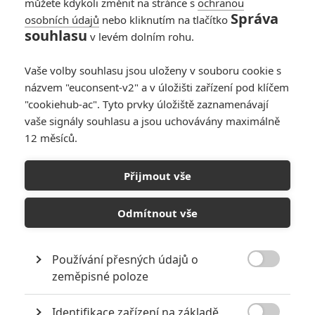
můžete kdykoli změnit na stránce s
ochranou
Správa
osobních údajů
nebo kliknutím na tlačítko
Povolení zabíjet:
souhlasu
v levém dolním rohu.
Kolik lidí zlikvidoval
James Bond za svou
Vaše volby souhlasu jsou uloženy v souboru cookie s
kariéru
názvem "euconsent-v2" a v úložišti zařízení pod klíčem
0
Rudmen
| 16.03.2020 07:22
"cookiehub-ac". Tyto prvky úložiště zaznamenávají
vaše signály souhlasu a jsou uchovávány maximálně
12 měsíců.
Přijmout vše
Odmítnout vše
RECENZE FILMŮ
Používání přesných údajů o
10
Recenze: Zcela výjimečná Gerta

zeměpisné poloze
Schnirch nebarví hnus českých dějin
narůžovo
Identifikace zařízení na základě