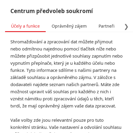
Centrum předvoleb soukromí
❯
Účely a funkce
Oprávněný zájem
Partneři
Pro
Tog
Shromažďování a zpracování dat můžete přijmout
navi
nebo odmítnou najednou pomocí tlačítek níže nebo
můžete přizpůsobit jednotlivé souhlasy zapnutím nebo
Tag: Timothy Dalton
vypnutím přepínače, který je u každého účelu nebo
funkce. Tyto informace sdílíme s našimi partnery na
základě souhlasu a oprávněného zájmu. V záložce s
ČLÁNKY
FILMY
OSOBY
VIDEA
(0)
(0)
(0)
dodavateli najdete seznam našich partnerů. Máte zde
možnost upravit váš souhlas pro každého z nich i
James Bond: Anketa
vznést námitku proti zpracování údajů u těch, kteří
odhalila
tvrdí, že mají oprávněný zájem vaše data zpracovat.
nejoblíbenějšího
představitele agenta
Vaše volby zde jsou relevantní pouze pro tuto
007
konkrétní stránku. Vaše nastavení a odvolání souhlasu
3
Jaaaara
| 11.08.2020 16:03