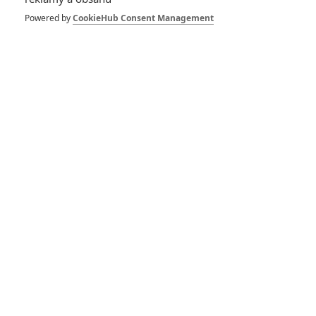
Powered by
CookieHub Consent Management
433
FILM | 01.08.2026 07:11
拆彈專家
1
ČLÁNEK | 30.07.2026 20:14
Děti krve a kostí: Regulérní trailer představuje akční fantasy
dobrodružství s vůní Afriky
1
ČLÁNEK | 30.07.2026 12:31
Spider-Man: Zbrusu nový den – Podle recenzí máme čekat
překvapivě emotivní a osobní film
1
ČLÁNEK | 30.07.2026 03:42
Velké preview: Odyssea - seznamte se s maximálně nabitým
obsazením