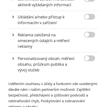
5

Recenze: Záhada strašidelného
aktivně vyžádaných informací
zámku úroveň štědrovečerních
pohádek nepozvedla
Ukládání a/nebo přístup k

8
informacím v zařízení
Recenze: Občanská válka
Reklama založená na

6
omezených údajích a měření
Recenze: Godzilla x Kong: Nové
reklamy
impérium
8
Personalizovaný obsah, měření
Recenze: Opičí muž

obsahu, průzkum publika a
vývoj služeb
Udělením souhlasu s účely a funkcemi zde uvedenými
POSLEDNÍ KOMENTOVANÉ
dáváte nám i našim partnerům možnost: Zajištění
bezpečnosti, předcházení a zjišťování podvodů a
3
odstraňování chyb, Poskytování a zobrazování
ČLÁNEK | 01.08.2026 16:40
Marvel nečekaně zrušil již schválené pokračování
reklamy a obsahu