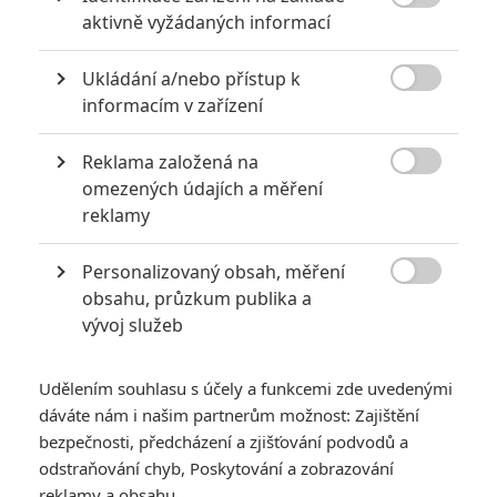
6
Recenze: Godzilla x Kong: Nové

aktivně vyžádaných informací
impérium
8
Ukládání a/nebo přístup k
Recenze: Opičí muž

informacím v zařízení
Reklama založená na

omezených údajích a měření
reklamy
POSLEDNÍ KOMENTOVANÉ
Personalizovaný obsah, měření
3
ČLÁNEK | 01.08.2026 16:40

obsahu, průzkum publika a
Marvel nečekaně zrušil již schválené pokračování
vývoj služeb
433
FILM | 01.08.2026 07:11
拆彈專家
Udělením souhlasu s účely a funkcemi zde uvedenými
1
ČLÁNEK | 30.07.2026 20:14
dáváte nám i našim partnerům možnost: Zajištění
Děti krve a kostí: Regulérní trailer představuje akční fantasy
bezpečnosti, předcházení a zjišťování podvodů a
dobrodružství s vůní Afriky
odstraňování chyb, Poskytování a zobrazování
1
reklamy a obsahu
ČLÁNEK | 30.07.2026 12:31