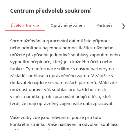
Centrum předvoleb soukromí
❯
Účely a funkce
Oprávněný zájem
Partneři
Pro
Tog
Shromažďování a zpracování dat můžete přijmout
navi
nebo odmítnou najednou pomocí tlačítek níže nebo
můžete přizpůsobit jednotlivé souhlasy zapnutím nebo
Tag: šťastný?
vypnutím přepínače, který je u každého účelu nebo
funkce. Tyto informace sdílíme s našimi partnery na
základě souhlasu a oprávněného zájmu. V záložce s
ČLÁNKY
FILMY
OSOBY
VIDEA
(0)
(0)
(0)
dodavateli najdete seznam našich partnerů. Máte zde
možnost upravit váš souhlas pro každého z nich i
Trailer: Je muž,
vznést námitku proti zpracování údajů u těch, kteří
který je vysoký,
tvrdí, že mají oprávněný zájem vaše data zpracovat.
šťastný?
0
tst
| 01.08.2014 13:45
Vaše volby zde jsou relevantní pouze pro tuto
konkrétní stránku. Vaše nastavení a odvolání souhlasu