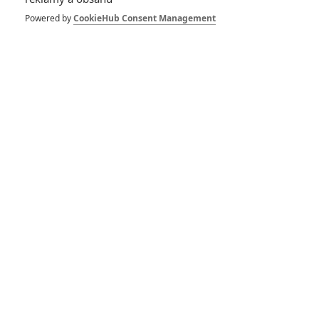
Spider-Man: Zbrusu nový den – Podle recenzí máme čekat
Powered by
CookieHub Consent Management
překvapivě emotivní a osobní film
1
ČLÁNEK | 30.07.2026 03:42
Velké preview: Odyssea - seznamte se s maximálně nabitým
obsazením
DISKUZE
PŘIHLÁSIT
REGISTROVAT