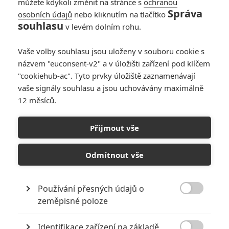
můžete kdykoli změnit na stránce s
ochranou
Správa
osobních údajů
nebo kliknutím na tlačítko
souhlasu
v levém dolním rohu.
Vaše volby souhlasu jsou uloženy v souboru cookie s
názvem "euconsent-v2" a v úložišti zařízení pod klíčem
"cookiehub-ac". Tyto prvky úložiště zaznamenávají
RECENZE FILMŮ
vaše signály souhlasu a jsou uchovávány maximálně
12 měsíců.
10
Recenze: Zcela výjimečná Gerta
Schnirch nebarví hnus českých dějin
Přijmout vše
narůžovo
5
Recenze: Záhada strašidelného
Odmítnout vše
zámku úroveň štědrovečerních
pohádek nepozvedla
Používání přesných údajů o
8
Recenze: Občanská válka

zeměpisné poloze
Identifikace zařízení na základě