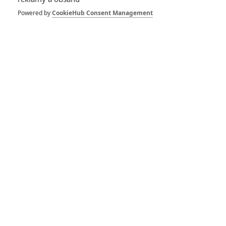
Spider-Man: Zbrusu nový den – Podle recenzí máme čekat
Powered by
CookieHub Consent Management
překvapivě emotivní a osobní film
1
ČLÁNEK | 30.07.2026 03:42
Velké preview: Odyssea - seznamte se s maximálně nabitým
obsazením
DISKUZE
PŘIHLÁSIT
REGISTROVAT