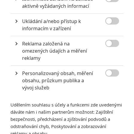
6
Recenze: Godzilla x Kong: Nové

aktivně vyžádaných informací
impérium
8
Ukládání a/nebo přístup k
Recenze: Opičí muž

informacím v zařízení
Reklama založená na

omezených údajích a měření
reklamy
POSLEDNÍ KOMENTOVANÉ
Personalizovaný obsah, měření
3
ČLÁNEK | 01.08.2026 16:40

obsahu, průzkum publika a
Marvel nečekaně zrušil již schválené pokračování
vývoj služeb
433
FILM | 01.08.2026 07:11
拆彈專家
Udělením souhlasu s účely a funkcemi zde uvedenými
1
ČLÁNEK | 30.07.2026 20:14
dáváte nám i našim partnerům možnost: Zajištění
Děti krve a kostí: Regulérní trailer představuje akční fantasy
bezpečnosti, předcházení a zjišťování podvodů a
dobrodružství s vůní Afriky
odstraňování chyb, Poskytování a zobrazování
1
reklamy a obsahu
ČLÁNEK | 30.07.2026 12:31