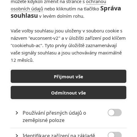
můžete kdykoli změnit na stránce s
ochranou
Správa
osobních údajů
nebo kliknutím na tlačítko
souhlasu
v levém dolním rohu.
Vaše volby souhlasu jsou uloženy v souboru cookie s
názvem "euconsent-v2" a v úložišti zařízení pod klíčem
"cookiehub-ac". Tyto prvky úložiště zaznamenávají
RECENZE FILMŮ
vaše signály souhlasu a jsou uchovávány maximálně
12 měsíců.
10
Recenze: Zcela výjimečná Gerta
Schnirch nebarví hnus českých dějin
Přijmout vše
narůžovo
5
Recenze: Záhada strašidelného
Odmítnout vše
zámku úroveň štědrovečerních
pohádek nepozvedla
Používání přesných údajů o
8
Recenze: Občanská válka

zeměpisné poloze
Identifikace zařízení na základě