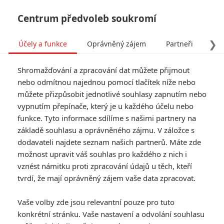
Centrum předvoleb soukromí
❯
Účely a funkce
Oprávněný zájem
Partneři
Pro
Tog
Shromažďování a zpracování dat můžete přijmout
navi
nebo odmítnou najednou pomocí tlačítek níže nebo
můžete přizpůsobit jednotlivé souhlasy zapnutím nebo
Tag: Jedd Whedon
vypnutím přepínače, který je u každého účelu nebo
funkce. Tyto informace sdílíme s našimi partnery na
základě souhlasu a oprávněného zájmu. V záložce s
ČLÁNKY
FILMY
OSOBY
VIDEA
(0)
(0)
(0)
dodavateli najdete seznam našich partnerů. Máte zde
možnost upravit váš souhlas pro každého z nich i
Agents of S.H.I.E.L.D.
vznést námitku proti zpracování údajů u těch, kteří
2: První teaser z
tvrdí, že mají oprávněný zájem vaše data zpracovat.
Comic-Conu
2
Anarvin
| 26.07.2014 01:14
Vaše volby zde jsou relevantní pouze pro tuto
konkrétní stránku. Vaše nastavení a odvolání souhlasu