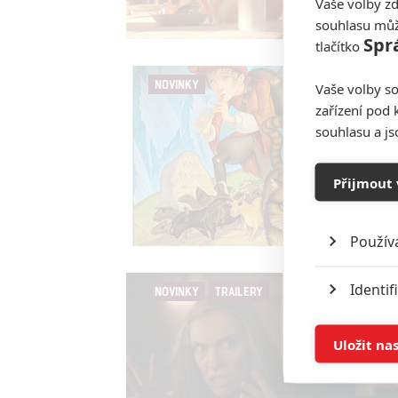
Vaše volby zd
souhlasu můž
Spr
tlačítko
NOVINKY
Vaše volby so
zařízení pod 
souhlasu a j
Přijmout 
Použív
Identif
NOVINKY
TRAILERY
Ukládán
Uložit na
Reklam