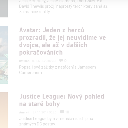
Jessie Buckley, Jesse Plemons, Toni Collette a
David Thewlis prožijí naprostý teror, který sahá až
alizovaný obsah, měření obsahu, průzkum publika a vývoj
za hranice reality.
Avatar: Jeden z herců
hlasu s účely a funkcemi zde uvedenými dáváte nám i našim pa
prozradil, že jej neuvidíme ve
štění bezpečnosti, předcházení a zjišťování podvodů a odstraňov
dvojce, ale až v dalších
a zobrazování reklamy a obsahu
pokračováních
0
kotilion
| 09.06.2020 07:30
Popsal i své zážitky z natáčení s Jamesem
Cameronem.
Justice League: Nový pohled
na staré bohy
10
Anarvin
| 27.11.2017 06:26
Justice League byla v menších rolích plná
známých DC postav.