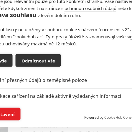
e jsou relevantní pouze pro tuto konkrétní stránku. Vaše nastave
z jeho knih se dostalo pořádné animované péče.
ete kdykoli změnit na stránce s
ochranou osobních údajů
nebo kl
áva souhlasu
v levém dolním rohu.
Úžasný Mauric a jeho
uhlasu jsou uloženy v souboru cookie s názvem "euconsent-v2" a 
vzdělaní hlodavci: Nabité
klíčem "cookiehub-ac". Tyto prvky úložiště zaznamenávají vaše si
obsazení filmu podle
sou uchovávány maximálně 12 měsíců.
Pratchetta vede Hugh Laurie
0
Jaaaara
| 09.11.2020 16:00
vše
Odmítnout vše
Vyjma Laurieho uslyšíme i hvězdu seriálu Hra o
trůny.
ání přesných údajů o zeměpisné poloze
Asi to ukončím:
ikace zařízení na základě aktivně vyžádaných informací
Psychologický horor
oscarového scenáristy se
í a/nebo přístup k informacím v zařízení
stavení
představuje v šílené ukázce
Powered by
CookieHub Cons
0
kotilion
a založená na omezených údajích a měření reklamy
| 07.08.2020 08:00