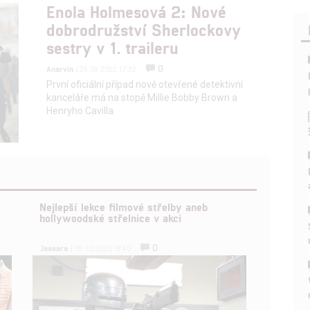
Enola Holmesová 2: Nové
dobrodružství Sherlockovy
sestry v 1. traileru
0
Anarvin
| 25.09.2022 17:32
První oficiální případ nově otevřené detektivní
kanceláře má na stopě Millie Bobby Brown a
Henryho Cavilla.
Nejlepší lekce filmové střelby aneb
hollywoodské střelnice v akci
0
Jaaaara
| 18.10.2020 18:40