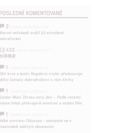
POSLEDNÍ KOMENTOVANÉ
3
ČLÁNEK | 01.08.2026 16:40
Marvel nečekaně zrušil již schválené
pokračování
433
FILM | 01.08.2026 07:11
拆彈專家
1
ČLÁNEK | 30.07.2026 20:14
Děti krve a kostí: Regulérní trailer představuje
akční fantasy dobrodružství s vůní Afriky
1
ČLÁNEK | 30.07.2026 12:31
Spider-Man: Zbrusu nový den – Podle recenzí
máme čekat překvapivě emotivní a osobní film
1
ČLÁNEK | 30.07.2026 03:42
Velké preview: Odyssea - seznamte se s
maximálně nabitým obsazením