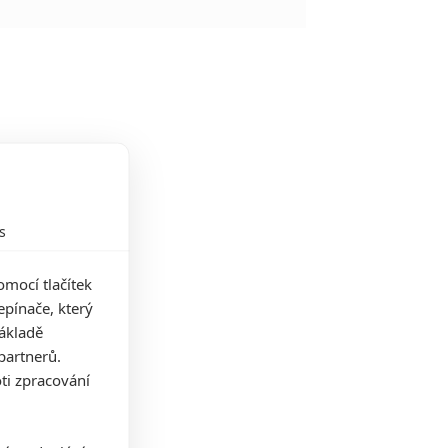
s
mocí tlačítek
pínače, který
základě
partnerů.
ti zpracování