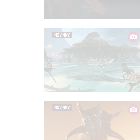
Person
služeb
NOVINKY
Udělením sou
možnost: Zaji
Poskytování 
NOVINKY