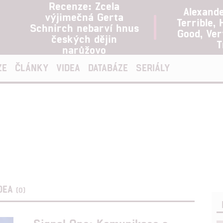
Recenze: Zcela
Alexand
výjimečná Gerta
Terrible, 
Schnirch nebarví hnus
Good, Ve
českých dějin
T
narůžovo
ZE
ČLÁNKY
VIDEA
DATABÁZE
SERIÁLY
DEA
(0)