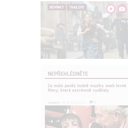
NOVINKY
TRAILERY
NEPŘEHLÉDNĚTE
Za málo peněz hodně muziky aneb levné
filmy, které extrémně vydělaly
1
Jaaaara
| 09.08.2020 06:00