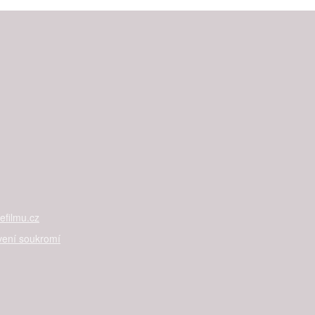
filmu.cz
vení soukromí