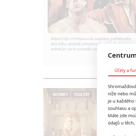
Máte-li být v Hollywoodu úspěšní, potřebujete,
aby tržby výrazně převyšovaly náklady. Těmhle
snímkům se to povedlo na jedničku.
Centrum
Účely a fu
Shromažďován
níže nebo mů
NOVINKY
TRAILERY
je u každého 
souhlasu a op
Máte zde možn
údajů u těch,