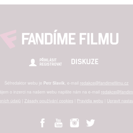
DISKUZE
PŘIHLÁSIT
REGISTROVAT
Šéfredaktor webu je
Petr Slavík
, e-mail
redakce@fandimefilmu.cz
zájem o inzerci na našem webu napište nám na e-mail
redakce@fandime
ních údajů
|
Zásady používání cookies
|
Pravidla webu
|
Upravit nasta