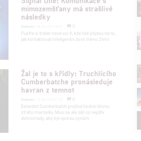
Signal One: Komunikace s
mimozemšťany má strašlivé
následky
0
Rudmen
| 04.05.2026 18:27
Pusťte si trailer nové sci-fi, kde lidé přijdou na to,
jak kontaktovat inteligentní život mimo Zemi.
Žal je to s křídly: Truchlícího
Cumberbatche pronásleduje
havran z temnot
0
Rudmen
| 14.04.2025 21:30
Benedict Cumberbatch prožívá hodně tíživou
ztrátu manželky. Musí se ale dát co nejdřív
dohromady, aby byl oporou synům.