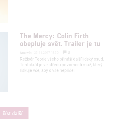
The Mercy: Colin Firth
obepluje svět. Trailer je tu
0
Anarvin
| 23.11.2017 18:30
Režisér Teorie všeho přináší další lidský osud.
Tentokrát je ve středu pozornosti muž, který
riskuje vše, aby o vše nepřišel.
číst další