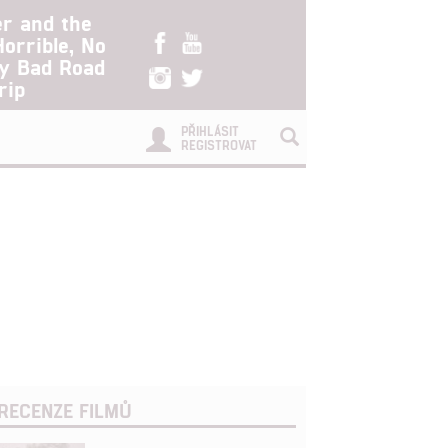
er and the
Horrible, No
ry Bad Road
rip
PŘIHLÁSIT
REGISTROVAT
RECENZE FILMŮ