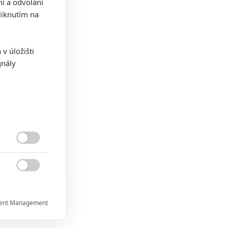
ní a odvolání
iknutím na
v úložišti
gnály


ent Management
