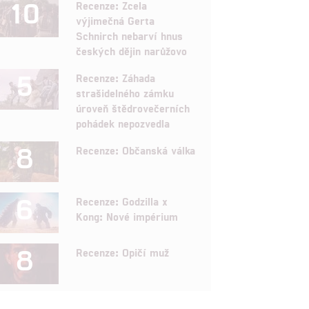
10
Recenze: Zcela
výjimečná Gerta
Schnirch nebarví hnus
českých dějin narůžovo
5
Recenze: Záhada
strašidelného zámku
úroveň štědrovečerních
pohádek nepozvedla
8
Recenze: Občanská válka
6
Recenze: Godzilla x
Kong: Nové impérium
8
Recenze: Opičí muž