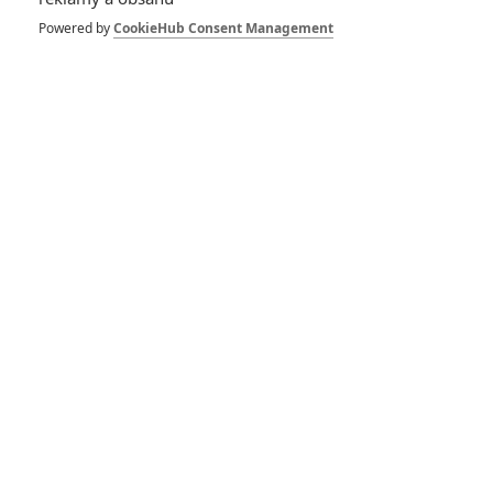
V zajetí démonů 4
dorazilo do kin, čeká
Powered by
CookieHub Consent Management
se rekordní zájem
0
Anarvin
| 04.09.2025 17:31
V zajetí démonů 4:
Trailer hyenisticky
láká na „skutečný
příběh“
0
Anarvin
| 20.08.2025 20:49
V zajetí démonů 4:
Ve finálním filmu se
vše vrací na začátek
0
Anarvin
| 01.08.2025 16:39