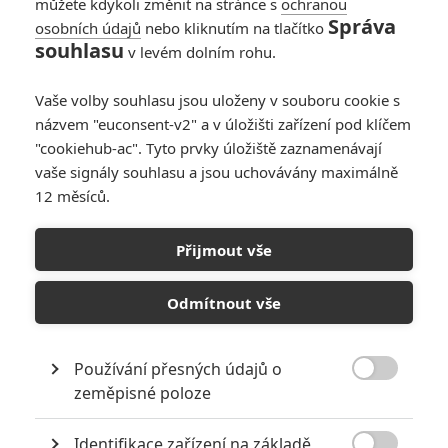
můžete kdykoli změnit na stránce s
ochranou
Správa
osobních údajů
nebo kliknutím na tlačítko
V zajetí démonů:
souhlasu
v levém dolním rohu.
Příští díl hororové
série se vrátí v čase
Vaše volby souhlasu jsou uloženy v souboru cookie s
0
Anarvin
| 01.11.2025 06:14
názvem "euconsent-v2" a v úložišti zařízení pod klíčem
"cookiehub-ac". Tyto prvky úložiště zaznamenávají
vaše signály souhlasu a jsou uchovávány maximálně
12 měsíců.
Amityville Horror:
Tvůrce Annabelle
Přijmout vše
naváže na odkaz
démonologů
Warrenových
Odmítnout vše
0
Anarvin
| 10.09.2025 09:00
Používání přesných údajů o

zeměpisné poloze
NEPŘEHLÉDNĚTE
Identifikace zařízení na základě
10 nejvražednějších roků ve filmové historii, a které snímky