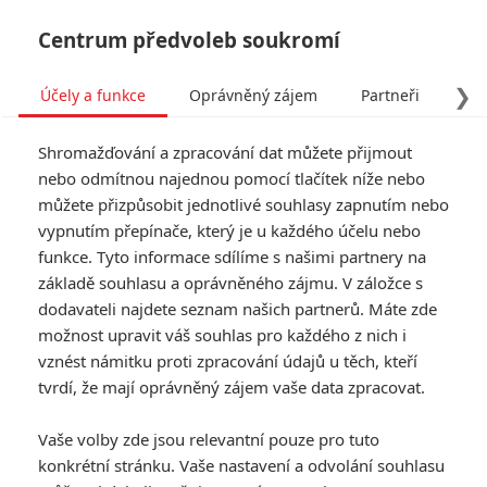
Centrum předvoleb soukromí
❯
Účely a funkce
Oprávněný zájem
Partneři
Pro
Tog
Shromažďování a zpracování dat můžete přijmout
navi
nebo odmítnou najednou pomocí tlačítek níže nebo
můžete přizpůsobit jednotlivé souhlasy zapnutím nebo
Tag: V zajetí démonů
vypnutím přepínače, který je u každého účelu nebo
funkce. Tyto informace sdílíme s našimi partnery na
základě souhlasu a oprávněného zájmu. V záložce s
ČLÁNKY
FILMY
OSOBY
VIDEA
(1)
(0)
(0)
dodavateli najdete seznam našich partnerů. Máte zde
možnost upravit váš souhlas pro každého z nich i
The Conjuring: First
vznést námitku proti zpracování údajů u těch, kteří
Communion –
tvrdí, že mají oprávněný zájem vaše data zpracovat.
Ústřední dvojici čeká
přeobsazení
Vaše volby zde jsou relevantní pouze pro tuto
0
Anarvin
| 23.07.2026 23:19
konkrétní stránku. Vaše nastavení a odvolání souhlasu