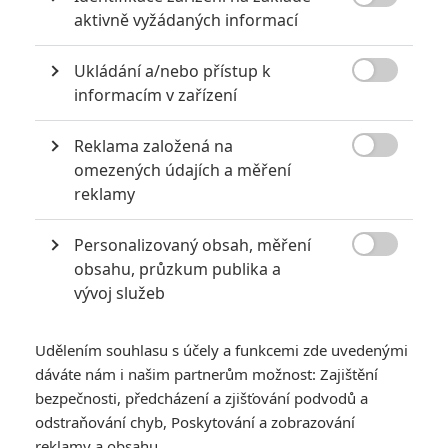

aktivně vyžádaných informací
za mrtvé můžou
0
Jaaaara
| 27.07.2020 21:30
Ukládání a/nebo přístup k
Kdy se v kinech umíralo nejvíce? A které

informacím v zařízení
snímky v daných letech dominovaly?
Reklama založená na

omezených údajích a měření
reklamy
Nebezpečně nakažlivé filmy aneb bakterie a viry útočí
0
Jaaaara
| 04.08.2020 18:24
Personalizovaný obsah, měření

Jestli vás už omrzela Nákaza, zkuste si
obsahu, průzkum publika a
pandemii zpříjemnit jinou relevantní
vývoj služeb
peckou, v níž lidstvo terorizují nebezpeční
mikroskopičtí prevíti.
Udělením souhlasu s účely a funkcemi zde uvedenými
dáváte nám i našim partnerům možnost: Zajištění
bezpečnosti, předcházení a zjišťování podvodů a
odstraňování chyb, Poskytování a zobrazování
reklamy a obsahu