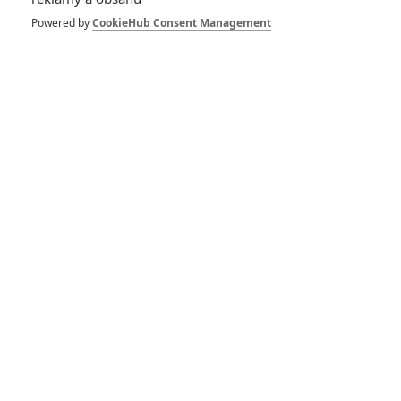
Daredevil:
Znovuzrození - Co
Powered by
CookieHub Consent Management
ještě přinese první
řada a jak je to s
druhou
0
Anarvin
| 06.03.2025 22:28
Téma: Jak se v
bolestech rodil
návrat Daredevila
0
Anarvin
| 05.03.2025 17:10
Daredevil:
Znovuzrození – Nový
trailer pro
nejostřejší
marvelovskou