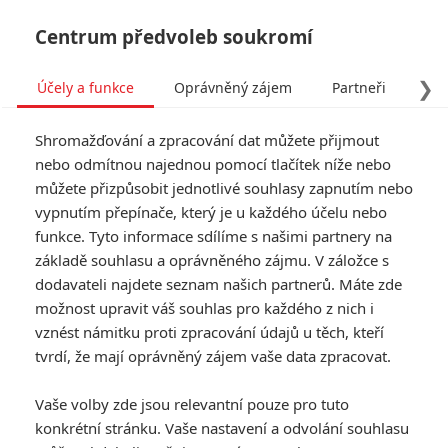
Centrum předvoleb soukromí
❯
Účely a funkce
Oprávněný zájem
Partneři
Pro
Tog
Shromažďování a zpracování dat můžete přijmout
navi
nebo odmítnou najednou pomocí tlačítek níže nebo
můžete přizpůsobit jednotlivé souhlasy zapnutím nebo
Tag: Wilson Bethel
vypnutím přepínače, který je u každého účelu nebo
funkce. Tyto informace sdílíme s našimi partnery na
základě souhlasu a oprávněného zájmu. V záložce s
ČLÁNKY
FILMY
OSOBY
VIDEA
(0)
(0)
(0)
dodavateli najdete seznam našich partnerů. Máte zde
možnost upravit váš souhlas pro každého z nich i
Daredevil:
vznést námitku proti zpracování údajů u těch, kteří
Znovuzrození –
tvrdí, že mají oprávněný zájem vaše data zpracovat.
Trailer pro zbytek
druhé série je
Vaše volby zde jsou relevantní pouze pro tuto
patřičně brutální
konkrétní stránku. Vaše nastavení a odvolání souhlasu
2
Anarvin
| 07.04.2026 19:18