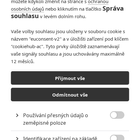
můžete kdykoli změnit na stránce s
ochranou
Správa
osobních údajů
nebo kliknutím na tlačítko
Daredevil:
souhlasu
v levém dolním rohu.
Znovuzrození -
Druhá řada startuje
Vaše volby souhlasu jsou uloženy v souboru cookie s
za pár dní a zatím
názvem "euconsent-v2" a v úložišti zařízení pod klíčem
sklízí chválu
"cookiehub-ac". Tyto prvky úložiště zaznamenávají
0
Rudmen
| 22.03.2026 17:29
vaše signály souhlasu a jsou uchovávány maximálně
12 měsíců.
Daredevil:
Znovuzrození –
Přijmout vše
Trailer láká k
návratu krvavého
superhrdiny
Odmítnout vše
0
Anarvin
| 28.01.2026 07:12
Používání přesných údajů o

zeměpisné poloze
NEPŘEHLÉDNĚTE
Identifikace zařízení na základě
Za málo peněz hodně muziky aneb levné filmy, které