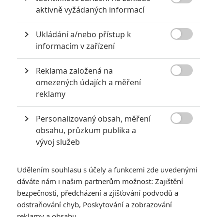

aktivně vyžádaných informací
extrémně vydělaly
1
Jaaaara
| 09.08.2020 06:00
Ukládání a/nebo přístup k
Máte-li být v Hollywoodu úspěšní,

informacím v zařízení
potřebujete, aby tržby výrazně
převyšovaly náklady. Těmhle snímkům se
to povedlo na jedničku.
Reklama založená na

omezených údajích a měření
reklamy
Mlátička s copánkem aneb nejlepší filmy Stevena Seagala
2
Jaaaara
| 13.07.2020 18:07
Personalizovaný obsah, měření

Kdysi hvězda akčních filmů, dnes král
obsahu, průzkum publika a
céčkových slátanin, protagonista bizarní
vývoj služeb
policejní reality show nebo zvláštní
velvyslanec Ruska.
Udělením souhlasu s účely a funkcemi zde uvedenými
dáváte nám i našim partnerům možnost: Zajištění
bezpečnosti, předcházení a zjišťování podvodů a
odstraňování chyb, Poskytování a zobrazování
reklamy a obsahu