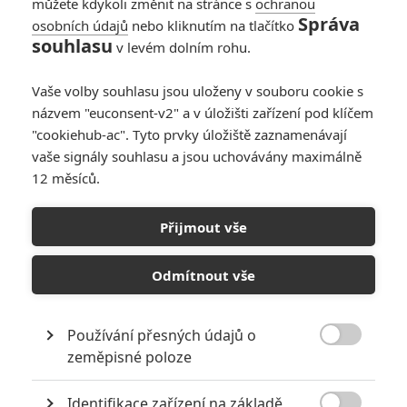
můžete kdykoli změnit na stránce s
ochranou
Správa
osobních údajů
nebo kliknutím na tlačítko
souhlasu
v levém dolním rohu.
Vaše volby souhlasu jsou uloženy v souboru cookie s
názvem "euconsent-v2" a v úložišti zařízení pod klíčem
"cookiehub-ac". Tyto prvky úložiště zaznamenávají
RECENZE FILMŮ
vaše signály souhlasu a jsou uchovávány maximálně
12 měsíců.
10
Recenze: Zcela výjimečná Gerta
Schnirch nebarví hnus českých dějin
Přijmout vše
narůžovo
5
Recenze: Záhada strašidelného
Odmítnout vše
zámku úroveň štědrovečerních
pohádek nepozvedla
Používání přesných údajů o
8
Recenze: Občanská válka

zeměpisné poloze
Identifikace zařízení na základě