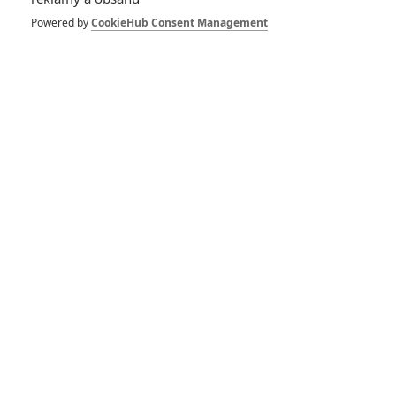
Spider-Man: Zbrusu nový den – Podle recenzí máme čekat
Powered by
CookieHub Consent Management
překvapivě emotivní a osobní film
1
ČLÁNEK | 30.07.2026 03:42
Velké preview: Odyssea - seznamte se s maximálně nabitým
obsazením
DISKUZE
PŘIHLÁSIT
REGISTROVAT