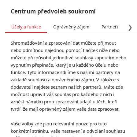
Centrum předvoleb soukromí
❯
Účely a funkce
Oprávněný zájem
Partneři
Pro
Tog
Shromažďování a zpracování dat můžete přijmout
navi
nebo odmítnou najednou pomocí tlačítek níže nebo
můžete přizpůsobit jednotlivé souhlasy zapnutím nebo
Tag: The Bunker
vypnutím přepínače, který je u každého účelu nebo
funkce. Tyto informace sdílíme s našimi partnery na
základě souhlasu a oprávněného zájmu. V záložce s
ČLÁNKY
FILMY
OSOBY
VIDEA
(1)
(0)
(0)
dodavateli najdete seznam našich partnerů. Máte zde
možnost upravit váš souhlas pro každého z nich i
The Bunker: V nové
vznést námitku proti zpracování údajů u těch, kteří
sci-fi armádní bunkr
tvrdí, že mají oprávněný zájem vaše data zpracovat.
vyvíjí zbraně proti
mimozemšťanům
Vaše volby zde jsou relevantní pouze pro tuto
0
Rudmen
| 18.05.2025 14:51
konkrétní stránku. Vaše nastavení a odvolání souhlasu