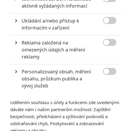
6
Recenze: Godzilla x Kong: Nové

aktivně vyžádaných informací
impérium
8
Ukládání a/nebo přístup k
Recenze: Opičí muž

informacím v zařízení
Reklama založená na

omezených údajích a měření
reklamy
POSLEDNÍ KOMENTOVANÉ
Personalizovaný obsah, měření
3
ČLÁNEK | 01.08.2026 16:40

obsahu, průzkum publika a
Marvel nečekaně zrušil již schválené pokračování
vývoj služeb
433
FILM | 01.08.2026 07:11
拆彈專家
Udělením souhlasu s účely a funkcemi zde uvedenými
1
ČLÁNEK | 30.07.2026 20:14
dáváte nám i našim partnerům možnost: Zajištění
Děti krve a kostí: Regulérní trailer představuje akční fantasy
bezpečnosti, předcházení a zjišťování podvodů a
dobrodružství s vůní Afriky
odstraňování chyb, Poskytování a zobrazování
1
reklamy a obsahu
ČLÁNEK | 30.07.2026 12:31