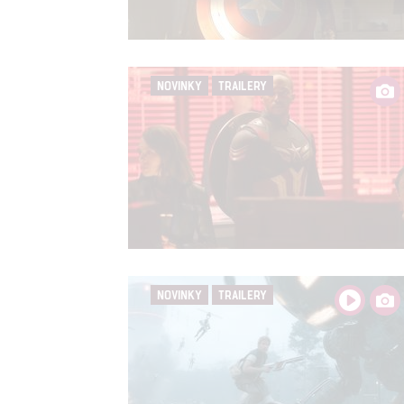
Person
služeb
NOVINKY
TRAILERY
Udělením sou
možnost: Zaji
Poskytování 
NOVINKY
TRAILERY