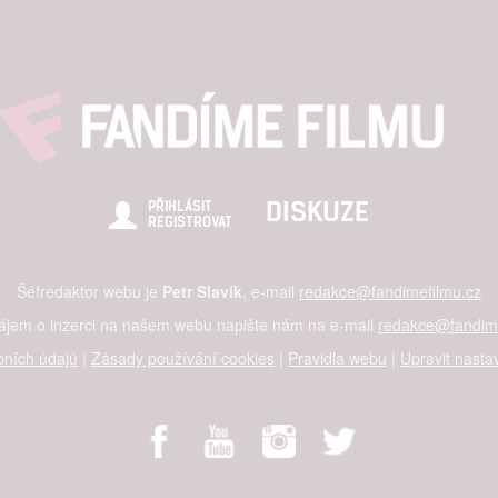
DISKUZE
PŘIHLÁSIT
REGISTROVAT
Šéfredaktor webu je
Petr Slavík
, e-mail
redakce@fandimefilmu.cz
zájem o inzerci na našem webu napište nám na e-mail
redakce@fandime
ních údajů
|
Zásady používání cookies
|
Pravidla webu
|
Upravit nasta