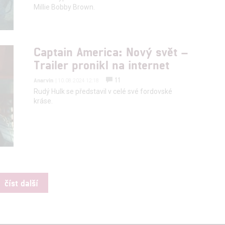
Millie Bobby Brown.
Captain America: Nový svět –
Trailer pronikl na internet
11
Anarvin
| 10.08.2024 12:18
Rudý Hulk se představil v celé své fordovské
kráse.
číst další