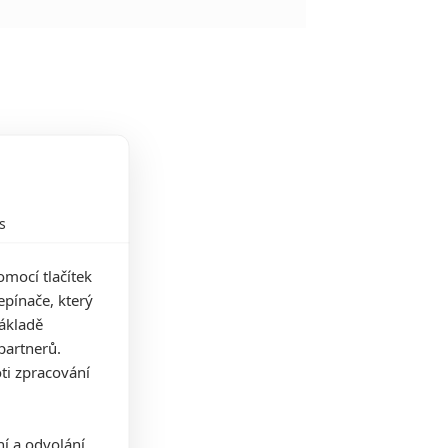
s
mocí tlačítek
pínače, který
základě
partnerů.
ti zpracování
ní a odvolání