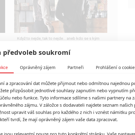
Když to nejde, tak to nejde... aneb kdo se s kým
při natáčení nemusel?
 předvoleb soukromí
nkce
Oprávněný zájem
Partneři
Prohlášení o cookie
í a zpracování dat můžete přijmout nebo odmítnou najednou po
By Any Means: Mark
žete přizpůsobit jednotlivé souhlasy zapnutím nebo vypnutím pře
Wahlberg jako mafián
účelu nebo funkce. Tyto informace sdílíme s našimi partnery na 
likviduje dobytky z Ku Klux
rávněného zájmu. V záložce s dodavateli najdete seznam našich 
Klanu
ost upravit váš souhlas pro každého z nich i vznést námitku pro
 kteří tvrdí, že mají oprávněný zájem vaše data zpracovat.
0
Anarvin
| 02.06.2026 10:00
Ve snímku inspirovaném skutečností vezmou
agent FBI a gangster spravedlnost do vlastních
e jsou relevantní pouze pro tuto konkrétní stránku. Vaše nastave