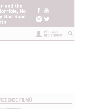
er and the
Horrible, No
ry Bad Road
rip
PŘIHLÁSIT
REGISTROVAT
RECENZE FILMŮ