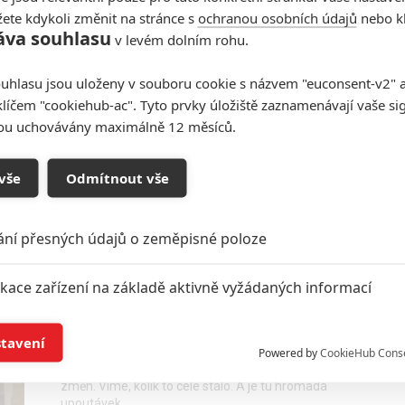
rukou a zahájí epické tažení za odplatou.
ete kdykoli změnit na stránce s
ochranou osobních údajů
nebo kl
áva souhlasu
v levém dolním rohu.
Pozor! Krmení dětí zakázáno
uhlasu jsou uloženy v souboru cookie s názvem "euconsent-v2" a 
- Spielbergova dcera ukazuje,
klíčem "cookiehub-ac". Tyto prvky úložiště zaznamenávají vaše si
že má talent v krvi
sou uchovávány maximálně 12 měsíců.
0
Rudmen
| 21.06.2025 15:22
Dcera Stevena Spielberga také režíruje. Natočila
mrazivý horor z postapokalyptického světa, kde
vše
Odmítnout vše
skončí hladové děti pod zámkem.
ání přesných údajů o zeměpisné poloze
Captain America 4: Návrat
ikace zařízení na základě aktivně vyžádaných informací
další postavy a další
zajímavosti před premiérou
í a/nebo přístup k informacím v zařízení
stavení
2
Anarvin
| 11.02.2025 23:45
Powered by
CookieHub Cons
Tvůrci prozrazují, proč udělali ve snímku řadu
a založená na omezených údajích a měření reklamy
změn. Víme, kolik to celé stálo. A je tu hromada
upoutávek.