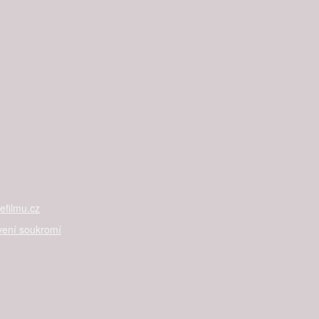
filmu.cz
vení soukromí