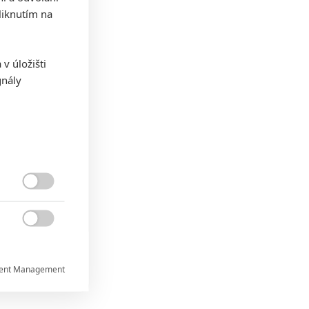
iknutím na
v úložišti
gnály


ent Management

