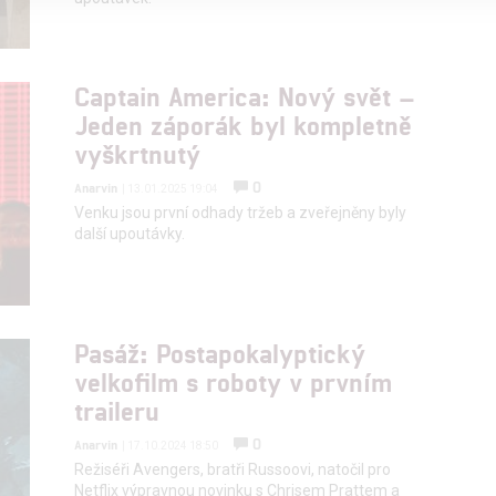
alizovaný obsah, měření obsahu, průzkum publika a vývoj
Captain America: Nový svět –
Jeden záporák byl kompletně
hlasu s účely a funkcemi zde uvedenými dáváte nám i našim pa
vyškrtnutý
štění bezpečnosti, předcházení a zjišťování podvodů a odstraňov
a zobrazování reklamy a obsahu
0
Anarvin
| 13.01.2025 19:04
Venku jsou první odhady tržeb a zveřejněny byly
další upoutávky.
Pasáž: Postapokalyptický
velkofilm s roboty v prvním
traileru
0
Anarvin
| 17.10.2024 18:50
Režiséři Avengers, bratři Russoovi, natočil pro
Netflix výpravnou novinku s Chrisem Prattem a