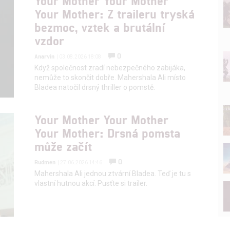
Your Mother Your Mother
Your Mother: Z traileru tryská
bezmoc, vztek a brutální
vzdor
0
Anarvin
| 03.08.2026 18:08
Když společnost zradí nebezpečného zabijáka,
nemůže to skončit dobře. Mahershala Ali místo
Bladea natočil drsný thriller o pomstě.
Your Mother Your Mother
Your Mother: Drsná pomsta
může začít
0
Rudmen
| 27.06.2026 14:46
Mahershala Ali jednou ztvární Bladea. Teď je tu s
vlastní hutnou akcí. Pusťte si trailer.