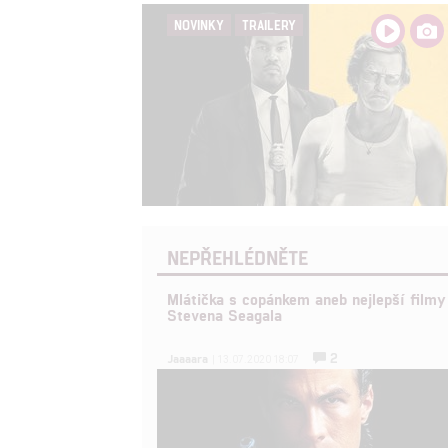
NOVINKY
TRAILERY
NEPŘEHLÉDNĚTE
Mlátička s copánkem aneb nejlepší filmy
Stevena Seagala
2
Jaaaara
| 13.07.2020 18:07