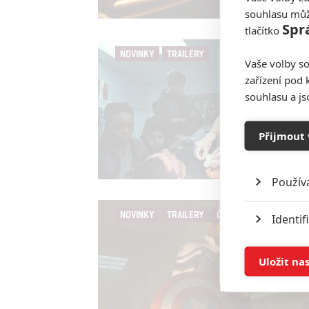
souhlasu můž
Spr
tlačítko
NOVINKY
TRAILERY
Vaše volby so
zařízení pod 
souhlasu a j
Přijmout 
Použív
NOVINKY
TRAILERY
ČLÁNKY
Identif
Ukládán
Uložit na
Reklam