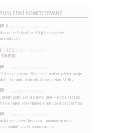
POSLEDNÍ KOMENTOVANÉ
3
ČLÁNEK | 01.08.2026 16:40
Marvel nečekaně zrušil již schválené
pokračování
433
FILM | 01.08.2026 07:11
拆彈專家
1
ČLÁNEK | 30.07.2026 20:14
Děti krve a kostí: Regulérní trailer představuje
akční fantasy dobrodružství s vůní Afriky
1
ČLÁNEK | 30.07.2026 12:31
Spider-Man: Zbrusu nový den – Podle recenzí
máme čekat překvapivě emotivní a osobní film
1
ČLÁNEK | 30.07.2026 03:42
Velké preview: Odyssea - seznamte se s
maximálně nabitým obsazením