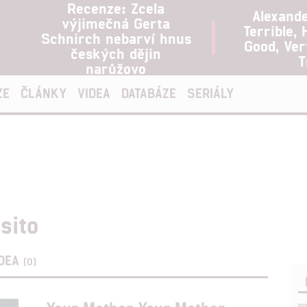
Recenze: Zcela
Alexand
výjimečná Gerta
Terrible, 
Schnirch nebarví hnus
Good, Ve
českých dějin
T
narůžovo
ZE
ČLÁNKY
VIDEA
DATABÁZE
SERIÁLY
sito
IDEA
(0)