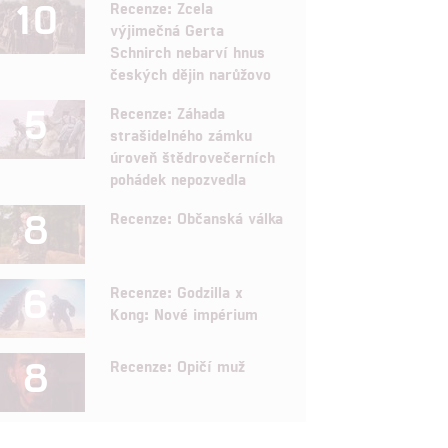
10
Recenze: Zcela
výjimečná Gerta
Schnirch nebarví hnus
českých dějin narůžovo
5
Recenze: Záhada
strašidelného zámku
úroveň štědrovečerních
pohádek nepozvedla
8
Recenze: Občanská válka
6
Recenze: Godzilla x
Kong: Nové impérium
8
Recenze: Opičí muž