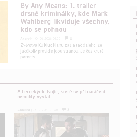
By Any Means: 1. trailer
drsné kriminálky, kde Mark
Wahlberg likviduje všechny,
kdo se pohnou
0
Anarvin
| 04.06.2026 06:00
Zvěrstva Ku Klux Klanu zašla tak daleko, že
jakákoliv pravidla jdou stranou. Je čas kruté
pomsty.
8 hereckých dvojic, které se při natáčení
nemohly vystát
2
Jaaaara
| 23.07.2020 21:30