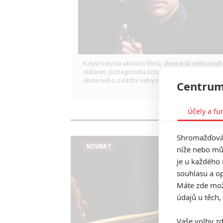
Kdysi hvězda akčních filmů, dnes král céčkových
slátanin, protagonista bizarní policejní reality
show nebo zvláštní velvyslanec Ruska.
Centrum
Účely a fu
Shromažďován
NOVINKY
níže nebo mů
je u každého 
souhlasu a op
Máte zde možn
údajů u těch,
Vaše volby zd