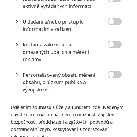

8
aktivně vyžádaných informací
Recenze: Opičí muž
Ukládání a/nebo přístup k

informacím v zařízení
Reklama založená na
POSLEDNÍ KOMENTOVANÉ

omezených údajích a měření
reklamy
3
ČLÁNEK | 01.08.2026 16:40
Marvel nečekaně zrušil již schválené pokračování
Personalizovaný obsah, měření
433
FILM | 01.08.2026 07:11

obsahu, průzkum publika a
拆彈專家
vývoj služeb
1
ČLÁNEK | 30.07.2026 20:14
Děti krve a kostí: Regulérní trailer představuje akční fantasy
Udělením souhlasu s účely a funkcemi zde uvedenými
dobrodružství s vůní Afriky
dáváte nám i našim partnerům možnost: Zajištění
1
bezpečnosti, předcházení a zjišťování podvodů a
ČLÁNEK | 30.07.2026 12:31
Spider-Man: Zbrusu nový den – Podle recenzí máme čekat
odstraňování chyb, Poskytování a zobrazování
překvapivě emotivní a osobní film
reklamy a obsahu