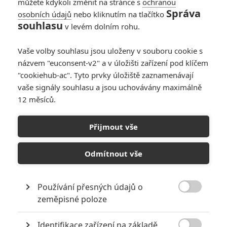
můžete kdykoli změnit na stránce s
ochranou
Správa
osobních údajů
nebo kliknutím na tlačítko
souhlasu
v levém dolním rohu.
Vaše volby souhlasu jsou uloženy v souboru cookie s
RECENZE FILMŮ
názvem "euconsent-v2" a v úložišti zařízení pod klíčem
"cookiehub-ac". Tyto prvky úložiště zaznamenávají
10
Recenze: Zcela výjimečná Gerta
vaše signály souhlasu a jsou uchovávány maximálně
Schnirch nebarví hnus českých dějin
12 měsíců.
narůžovo
5
Recenze: Záhada strašidelného
Přijmout vše
zámku úroveň štědrovečerních
pohádek nepozvedla
Odmítnout vše
8
Recenze: Občanská válka
Používání přesných údajů o

6
zeměpisné poloze
Recenze: Godzilla x Kong: Nové
impérium
Identifikace zařízení na základě