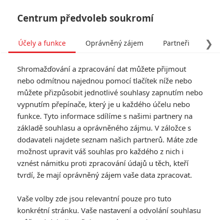
Centrum předvoleb soukromí
❯
Účely a funkce
Oprávněný zájem
Partneři
Pro
Tog
Shromažďování a zpracování dat můžete přijmout
navi
nebo odmítnou najednou pomocí tlačítek níže nebo
můžete přizpůsobit jednotlivé souhlasy zapnutím nebo
Tag: Konspirátor
vypnutím přepínače, který je u každého účelu nebo
funkce. Tyto informace sdílíme s našimi partnery na
základě souhlasu a oprávněného zájmu. V záložce s
ČLÁNKY
FILMY
OSOBY
VIDEA
(1)
(0)
(0)
dodavateli najdete seznam našich partnerů. Máte zde
možnost upravit váš souhlas pro každého z nich i
TOP 2012: Ty
vznést námitku proti zpracování údajů u těch, kteří
nejlepší filmy na DVD
tvrdí, že mají oprávněný zájem vaše data zpracovat.
II.
5
Anarvin
| 29.12.2012 16:00
Vaše volby zde jsou relevantní pouze pro tuto
konkrétní stránku. Vaše nastavení a odvolání souhlasu