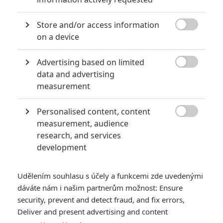
0
Jaaaara
| 27.07.2020 21:30
Kdy se v kinech umíralo nejvíce? A které
Store and/or access information
snímky v daných letech dominovaly?

on a device
Advertising based on limited

data and advertising
Nebezpečně nakažlivé filmy aneb bakterie a viry útočí
measurement
0
Jaaaara
| 04.08.2020 18:24
Personalised content, content
Jestli vás už omrzela Nákaza, zkuste si

measurement, audience
pandemii zpříjemnit jinou relevantní
peckou, v níž lidstvo terorizují nebezpeční
research, and services
mikroskopičtí prevíti.
development
Udělením souhlasu s účely a funkcemi zde uvedenými
dáváte nám i našim partnerům možnost: Ensure
security, prevent and detect fraud, and fix errors,
Deliver and present advertising and content