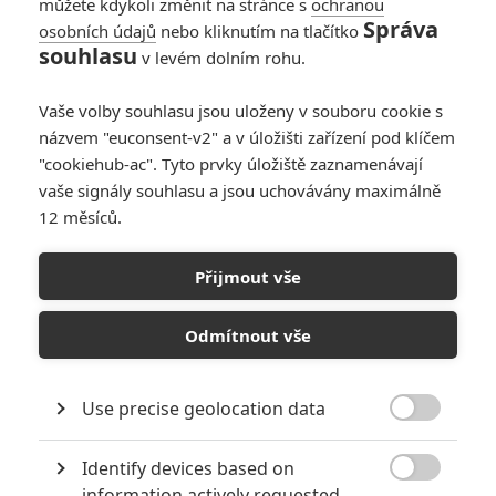
můžete kdykoli změnit na stránce s
ochranou
0
Jaaaara
| 01.02.2020 07:26
Správa
osobních údajů
nebo kliknutím na tlačítko
souhlasu
v levém dolním rohu.
Příběh Pixaru: Od
Toy Story k
Vaše volby souhlasu jsou uloženy v souboru cookie s
Univerzitě pro
příšerky
názvem "euconsent-v2" a v úložišti zařízení pod klíčem
"cookiehub-ac". Tyto prvky úložiště zaznamenávají
19
Jaaaara
| 21.06.2013 19:55
vaše signály souhlasu a jsou uchovávány maximálně
12 měsíců.
Příběh Pixaru: Od
Toy Story k Rebelce
Přijmout vše
- II. část
Odmítnout vše
6
Jaaaara
| 25.09.2012 23:50
NEPŘEHLÉDNĚTE
Use precise geolocation data

10 nejvražednějších roků ve filmové historii, a které snímky
Identify devices based on
za mrtvé můžou

information actively requested