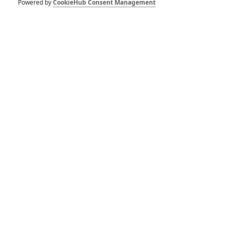
Powered by
CookieHub Consent Management
RECENZE FILMŮ
10
Recenze: Zcela výjimečná Gerta
Schnirch nebarví hnus českých dějin
narůžovo
5
Recenze: Záhada strašidelného
zámku úroveň štědrovečerních
pohádek nepozvedla
8
Recenze: Občanská válka
6
Recenze: Godzilla x Kong: Nové
impérium