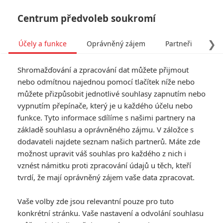
Centrum předvoleb soukromí
❯
Účely a funkce
Oprávněný zájem
Partneři
Pro
Tog
Shromažďování a zpracování dat můžete přijmout
navi
nebo odmítnou najednou pomocí tlačítek níže nebo
můžete přizpůsobit jednotlivé souhlasy zapnutím nebo
Tag: Příběh hraček 3
vypnutím přepínače, který je u každého účelu nebo
funkce. Tyto informace sdílíme s našimi partnery na
základě souhlasu a oprávněného zájmu. V záložce s
ČLÁNKY
FILMY
OSOBY
VIDEA
(0)
(0)
(0)
dodavateli najdete seznam našich partnerů. Máte zde
možnost upravit váš souhlas pro každého z nich i
Toy Story 3:
vznést námitku proti zpracování údajů u těch, kteří
Přehrajte si celý
tvrdí, že mají oprávněný zájem vaše data zpracovat.
film ručně
animovaný se
Vaše volby zde jsou relevantní pouze pro tuto
skutečnými
konkrétní stránku. Vaše nastavení a odvolání souhlasu
hračkami