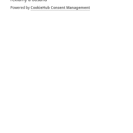
Příběh Pixaru: Od
Powered by
CookieHub Consent Management
Toy Story k Rebelce
- II. část
6
Jaaaara
| 25.09.2012 23:50
RECENZE FILMŮ
10
Recenze: Zcela výjimečná Gerta
Schnirch nebarví hnus českých dějin
narůžovo
5
Recenze: Záhada strašidelného
zámku úroveň štědrovečerních
pohádek nepozvedla