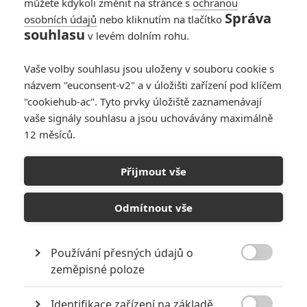
můžete kdykoli změnit na stránce s
ochranou
Správa
osobních údajů
nebo kliknutím na tlačítko
Toy Story 3:
souhlasu
v levém dolním rohu.
Přehrajte si celý
film ručně
Vaše volby souhlasu jsou uloženy v souboru cookie s
animovaný se
názvem "euconsent-v2" a v úložišti zařízení pod klíčem
skutečnými
"cookiehub-ac". Tyto prvky úložiště zaznamenávají
hračkami
vaše signály souhlasu a jsou uchovávány maximálně
0
Jaaaara
| 01.02.2020 07:26
12 měsíců.
Příběh Pixaru: Od
Toy Story k
Přijmout vše
Univerzitě pro
příšerky
Odmítnout vše
19
Jaaaara
| 21.06.2013 19:55
Používání přesných údajů o

zeměpisné poloze
NEPŘEHLÉDNĚTE
Identifikace zařízení na základě