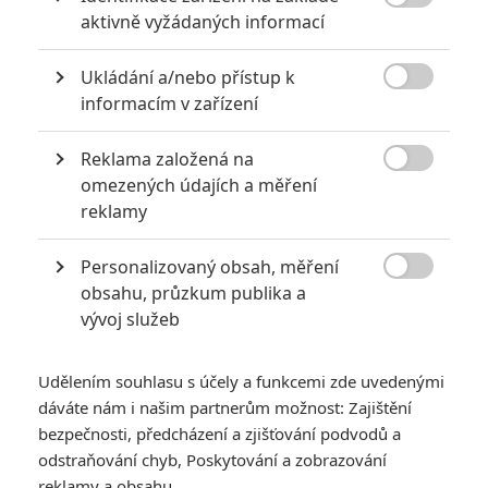
8 hereckých dvojic, které se při natáčení nemohly vystát

aktivně vyžádaných informací
2
Jaaaara
| 23.07.2020 21:30
Ukládání a/nebo přístup k
Když to nejde, tak to nejde... aneb kdo se s

kým při natáčení nemusel?
informacím v zařízení
Reklama založená na

omezených údajích a měření
reklamy
Za málo peněz hodně muziky aneb levné filmy, které
extrémně vydělaly
Personalizovaný obsah, měření
1
Jaaaara
| 09.08.2020 06:00

obsahu, průzkum publika a
Máte-li být v Hollywoodu úspěšní,
vývoj služeb
potřebujete, aby tržby výrazně
převyšovaly náklady. Těmhle snímkům se
to povedlo na jedničku.
Udělením souhlasu s účely a funkcemi zde uvedenými
dáváte nám i našim partnerům možnost: Zajištění
bezpečnosti, předcházení a zjišťování podvodů a
odstraňování chyb, Poskytování a zobrazování
reklamy a obsahu