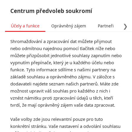
Centrum předvoleb soukromí
❯
Účely a funkce
Oprávněný zájem
Partneři
Pro
Tog
Shromažďování a zpracování dat můžete přijmout
navi
nebo odmítnou najednou pomocí tlačítek níže nebo
můžete přizpůsobit jednotlivé souhlasy zapnutím nebo
Tag: Toy Story 3
vypnutím přepínače, který je u každého účelu nebo
funkce. Tyto informace sdílíme s našimi partnery na
základě souhlasu a oprávněného zájmu. V záložce s
ČLÁNKY
FILMY
OSOBY
VIDEA
(1)
(0)
(0)
dodavateli najdete seznam našich partnerů. Máte zde
možnost upravit váš souhlas pro každého z nich i
Toy Story: Příběh
vznést námitku proti zpracování údajů u těch, kteří
hraček 3 slaví
tvrdí, že mají oprávněný zájem vaše data zpracovat.
desáté narozeniny
aneb osm nejlepších
Vaše volby zde jsou relevantní pouze pro tuto
pixarovek
konkrétní stránku. Vaše nastavení a odvolání souhlasu
0
Jaaaara
| 06.07.2020 22:00