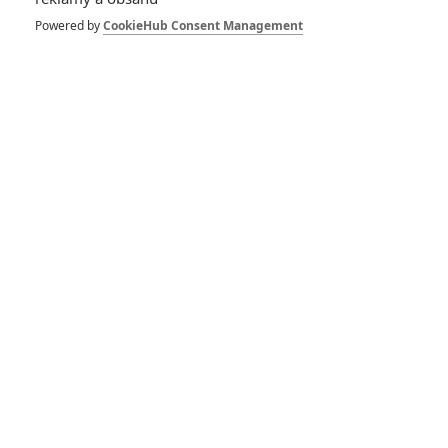
Spider-Man: Zbrusu nový den – Podle recenzí máme čekat
Powered by
CookieHub Consent Management
překvapivě emotivní a osobní film
1
ČLÁNEK | 30.07.2026 03:42
Velké preview: Odyssea - seznamte se s maximálně nabitým
obsazením
DISKUZE
PŘIHLÁSIT
REGISTROVAT