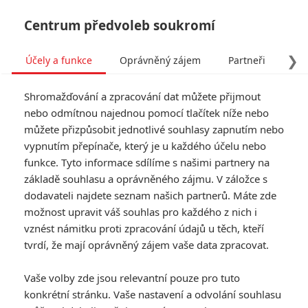
Centrum předvoleb soukromí
❯
Účely a funkce
Oprávněný zájem
Partneři
Pro
Tog
Shromažďování a zpracování dat můžete přijmout
navi
nebo odmítnou najednou pomocí tlačítek níže nebo
můžete přizpůsobit jednotlivé souhlasy zapnutím nebo
Tag: Maria Shriver
vypnutím přepínače, který je u každého účelu nebo
funkce. Tyto informace sdílíme s našimi partnery na
základě souhlasu a oprávněného zájmu. V záložce s
ČLÁNKY
FILMY
OSOBY
VIDEA
(0)
(0)
(0)
dodavateli najdete seznam našich partnerů. Máte zde
možnost upravit váš souhlas pro každého z nich i
Predátor málem
vznést námitku proti zpracování údajů u těch, kteří
pokazil Arnoldovi
tvrdí, že mají oprávněný zájem vaše data zpracovat.
svatbu
0
Jaaaara
| 05.05.2020 12:36
Vaše volby zde jsou relevantní pouze pro tuto
konkrétní stránku. Vaše nastavení a odvolání souhlasu