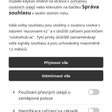
můžete kdykoli změnit na stránce s
ochranou
Správa
osobních údajů
nebo kliknutím na tlačítko
souhlasu
v levém dolním rohu.
Vaše volby souhlasu jsou uloženy v souboru cookie s
názvem "euconsent-v2" a v úložišti zařízení pod klíčem
"cookiehub-ac". Tyto prvky úložiště zaznamenávají
RECENZE FILMŮ
vaše signály souhlasu a jsou uchovávány maximálně
12 měsíců.
10
Recenze: Zcela výjimečná Gerta
Schnirch nebarví hnus českých dějin
Přijmout vše
narůžovo
5
Recenze: Záhada strašidelného
Odmítnout vše
zámku úroveň štědrovečerních
pohádek nepozvedla
Používání přesných údajů o
8
Recenze: Občanská válka

zeměpisné poloze
Identifikace zařízení na základě