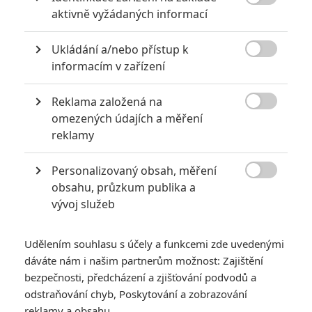
6
Recenze: Godzilla x Kong: Nové

aktivně vyžádaných informací
impérium
8
Ukládání a/nebo přístup k
Recenze: Opičí muž

informacím v zařízení
Reklama založená na

omezených údajích a měření
reklamy
POSLEDNÍ KOMENTOVANÉ
Personalizovaný obsah, měření
3
ČLÁNEK | 01.08.2026 16:40

obsahu, průzkum publika a
Marvel nečekaně zrušil již schválené pokračování
vývoj služeb
433
FILM | 01.08.2026 07:11
拆彈專家
Udělením souhlasu s účely a funkcemi zde uvedenými
1
ČLÁNEK | 30.07.2026 20:14
dáváte nám i našim partnerům možnost: Zajištění
Děti krve a kostí: Regulérní trailer představuje akční fantasy
bezpečnosti, předcházení a zjišťování podvodů a
dobrodružství s vůní Afriky
odstraňování chyb, Poskytování a zobrazování
1
reklamy a obsahu
ČLÁNEK | 30.07.2026 12:31