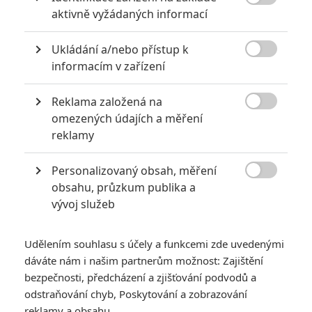
6
Recenze: Godzilla x Kong: Nové

aktivně vyžádaných informací
impérium
8
Ukládání a/nebo přístup k
Recenze: Opičí muž

informacím v zařízení
Reklama založená na

omezených údajích a měření
reklamy
POSLEDNÍ KOMENTOVANÉ
Personalizovaný obsah, měření
3
ČLÁNEK | 01.08.2026 16:40

obsahu, průzkum publika a
Marvel nečekaně zrušil již schválené pokračování
vývoj služeb
433
FILM | 01.08.2026 07:11
拆彈專家
Udělením souhlasu s účely a funkcemi zde uvedenými
1
ČLÁNEK | 30.07.2026 20:14
dáváte nám i našim partnerům možnost: Zajištění
Děti krve a kostí: Regulérní trailer představuje akční fantasy
bezpečnosti, předcházení a zjišťování podvodů a
dobrodružství s vůní Afriky
odstraňování chyb, Poskytování a zobrazování
1
reklamy a obsahu
ČLÁNEK | 30.07.2026 12:31