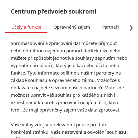
Centrum předvoleb soukromí
❯
Účely a funkce
Oprávněný zájem
Partneři
Pro
Tog
Shromažďování a zpracování dat můžete přijmout
navi
nebo odmítnou najednou pomocí tlačítek níže nebo
můžete přizpůsobit jednotlivé souhlasy zapnutím nebo
Tag: Soumrak
vypnutím přepínače, který je u každého účelu nebo
funkce. Tyto informace sdílíme s našimi partnery na
základě souhlasu a oprávněného zájmu. V záložce s
ČLÁNKY
FILMY
OSOBY
VIDEA
(1)
(0)
(0)
dodavateli najdete seznam našich partnerů. Máte zde
možnost upravit váš souhlas pro každého z nich i
Dusk: V nové
vznést námitku proti zpracování údajů u těch, kteří
fantasy nesmrtelný
tvrdí, že mají oprávněný zájem vaše data zpracovat.
anděl bojuje s
armádou mrtvých
Vaše volby zde jsou relevantní pouze pro tuto
0
Anarvin
| 10.03.2024 15:40
konkrétní stránku. Vaše nastavení a odvolání souhlasu