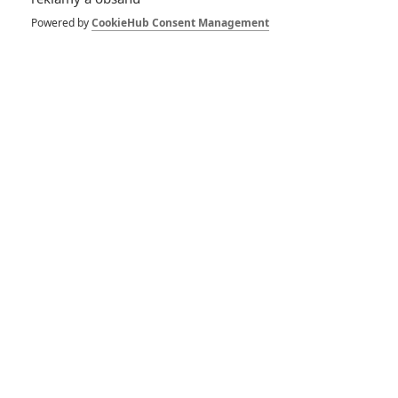
Spider-Man: Zbrusu nový den – Podle recenzí máme čekat
Powered by
CookieHub Consent Management
překvapivě emotivní a osobní film
1
ČLÁNEK | 30.07.2026 03:42
Velké preview: Odyssea - seznamte se s maximálně nabitým
obsazením
DISKUZE
PŘIHLÁSIT
REGISTROVAT