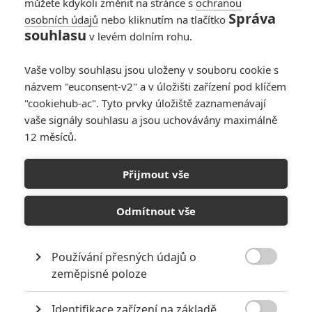
můžete kdykoli změnit na stránce s
ochranou
Správa
osobních údajů
nebo kliknutím na tlačítko
RECENZE FILMŮ
souhlasu
v levém dolním rohu.
10
Recenze: Zcela výjimečná Gerta
Vaše volby souhlasu jsou uloženy v souboru cookie s
Schnirch nebarví hnus českých dějin
narůžovo
názvem "euconsent-v2" a v úložišti zařízení pod klíčem
"cookiehub-ac". Tyto prvky úložiště zaznamenávají
5
Recenze: Záhada strašidelného
vaše signály souhlasu a jsou uchovávány maximálně
zámku úroveň štědrovečerních
12 měsíců.
pohádek nepozvedla
8
Recenze: Občanská válka
Přijmout vše
Odmítnout vše
6
Recenze: Godzilla x Kong: Nové
impérium
Používání přesných údajů o
8

zeměpisné poloze
Recenze: Opičí muž
Identifikace zařízení na základě