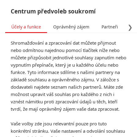
Centrum předvoleb soukromí
❯
Účely a funkce
Oprávněný zájem
Partneři
Pro
Tog
Shromažďování a zpracování dat můžete přijmout
navi
nebo odmítnou najednou pomocí tlačítek níže nebo
můžete přizpůsobit jednotlivé souhlasy zapnutím nebo
Tag: Transformers: Revenge
vypnutím přepínače, který je u každého účelu nebo
funkce. Tyto informace sdílíme s našimi partnery na
of the Fallen
základě souhlasu a oprávněného zájmu. V záložce s
dodavateli najdete seznam našich partnerů. Máte zde
ČLÁNKY
FILMY
OSOBY
VIDEA
(1)
(0)
(0)
možnost upravit váš souhlas pro každého z nich i
vznést námitku proti zpracování údajů u těch, kteří
tvrdí, že mají oprávněný zájem vaše data zpracovat.
Vaše volby zde jsou relevantní pouze pro tuto
konkrétní stránku. Vaše nastavení a odvolání souhlasu