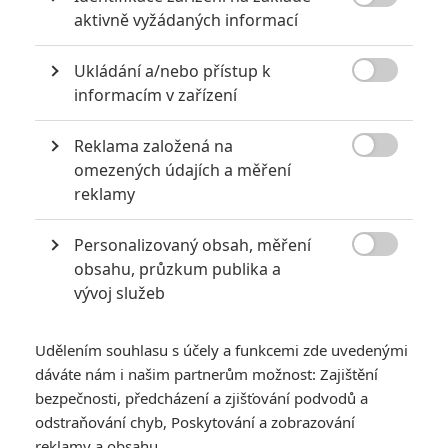

aktivně vyžádaných informací
POSLEDNÍ KOMENTOVANÉ
Ukládání a/nebo přístup k

informacím v zařízení
3
ČLÁNEK | 01.08.2026 16:40
Marvel nečekaně zrušil již schválené pokračování
Reklama založená na

omezených údajích a měření
433
FILM | 01.08.2026 07:11
reklamy
拆彈專家
1
ČLÁNEK | 30.07.2026 20:14
Personalizovaný obsah, měření
Děti krve a kostí: Regulérní trailer představuje akční fantasy

obsahu, průzkum publika a
dobrodružství s vůní Afriky
vývoj služeb
1
ČLÁNEK | 30.07.2026 12:31
Spider-Man: Zbrusu nový den – Podle recenzí máme čekat
Udělením souhlasu s účely a funkcemi zde uvedenými
překvapivě emotivní a osobní film
dáváte nám i našim partnerům možnost: Zajištění
1
bezpečnosti, předcházení a zjišťování podvodů a
ČLÁNEK | 30.07.2026 03:42
Velké preview: Odyssea - seznamte se s maximálně nabitým
odstraňování chyb, Poskytování a zobrazování
obsazením
reklamy a obsahu