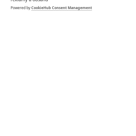
Powered by
CookieHub Consent Management
DISKUZE
PŘIHLÁSIT
REGISTROVAT
Šéfredaktor webu je
Petr Slavík
, e-mail
redakce@fandimefilmu.cz
Máte-li zájem o inzerci na našem webu napište nám na e-mail
redakce@fandimefilmu.cz