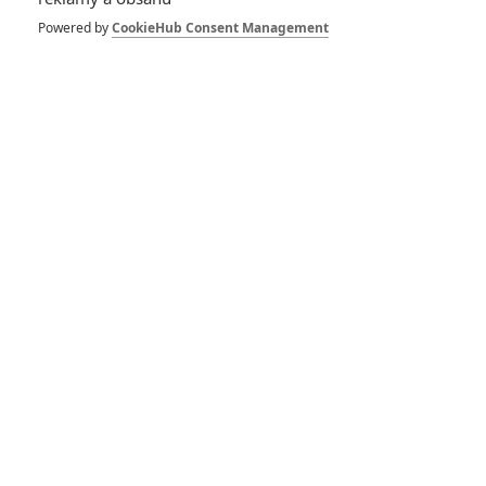
Spider-Man: Zbrusu nový den – Podle recenzí máme čekat
Powered by
CookieHub Consent Management
překvapivě emotivní a osobní film
1
ČLÁNEK | 30.07.2026 03:42
Velké preview: Odyssea - seznamte se s maximálně nabitým
obsazením
DISKUZE
PŘIHLÁSIT
REGISTROVAT