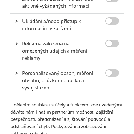
6
Recenze: Godzilla x Kong: Nové

aktivně vyžádaných informací
impérium
8
Ukládání a/nebo přístup k
Recenze: Opičí muž

informacím v zařízení
Reklama založená na

omezených údajích a měření
reklamy
POSLEDNÍ KOMENTOVANÉ
Personalizovaný obsah, měření
3
ČLÁNEK | 01.08.2026 16:40

obsahu, průzkum publika a
Marvel nečekaně zrušil již schválené pokračování
vývoj služeb
433
FILM | 01.08.2026 07:11
拆彈專家
Udělením souhlasu s účely a funkcemi zde uvedenými
1
ČLÁNEK | 30.07.2026 20:14
dáváte nám i našim partnerům možnost: Zajištění
Děti krve a kostí: Regulérní trailer představuje akční fantasy
bezpečnosti, předcházení a zjišťování podvodů a
dobrodružství s vůní Afriky
odstraňování chyb, Poskytování a zobrazování
1
reklamy a obsahu
ČLÁNEK | 30.07.2026 12:31