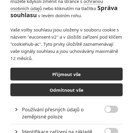
můžete kdykoli změnit na stránce s
ochranou
Správa
osobních údajů
nebo kliknutím na tlačítko
souhlasu
v levém dolním rohu.
Vaše volby souhlasu jsou uloženy v souboru cookie s
názvem "euconsent-v2" a v úložišti zařízení pod klíčem
"cookiehub-ac". Tyto prvky úložiště zaznamenávají
RECENZE FILMŮ
vaše signály souhlasu a jsou uchovávány maximálně
12 měsíců.
10
Recenze: Zcela výjimečná Gerta
Schnirch nebarví hnus českých dějin
Přijmout vše
narůžovo
5
Recenze: Záhada strašidelného
Odmítnout vše
zámku úroveň štědrovečerních
pohádek nepozvedla
Používání přesných údajů o
8
Recenze: Občanská válka

zeměpisné poloze
Identifikace zařízení na základě