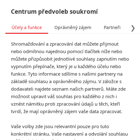
Centrum předvoleb soukromí
❯
Účely a funkce
Oprávněný zájem
Partneři
Pro
Tog
Shromažďování a zpracování dat můžete přijmout
navi
nebo odmítnou najednou pomocí tlačítek níže nebo
můžete přizpůsobit jednotlivé souhlasy zapnutím nebo
Tag: Nico - víc než zákon
vypnutím přepínače, který je u každého účelu nebo
funkce. Tyto informace sdílíme s našimi partnery na
základě souhlasu a oprávněného zájmu. V záložce s
ČLÁNKY
FILMY
OSOBY
VIDEA
(1)
(0)
(0)
dodavateli najdete seznam našich partnerů. Máte zde
možnost upravit váš souhlas pro každého z nich i
Mlátička s copánkem
vznést námitku proti zpracování údajů u těch, kteří
aneb nejlepší filmy
tvrdí, že mají oprávněný zájem vaše data zpracovat.
Stevena Seagala
2
Jaaaara
| 13.07.2020 18:07
Vaše volby zde jsou relevantní pouze pro tuto
konkrétní stránku. Vaše nastavení a odvolání souhlasu