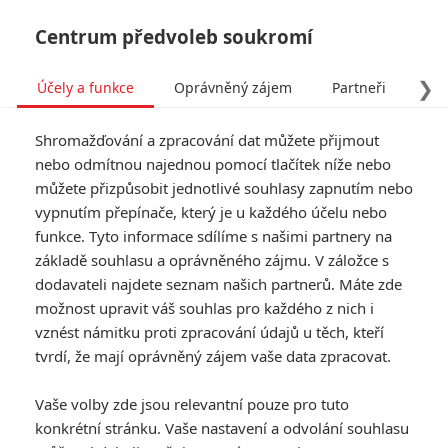
Centrum předvoleb soukromí
❯
Účely a funkce
Oprávněný zájem
Partneři
Pro
Tog
Shromažďování a zpracování dat můžete přijmout
navi
nebo odmítnou najednou pomocí tlačítek níže nebo
můžete přizpůsobit jednotlivé souhlasy zapnutím nebo
Tag: 30 dní dlouhá noc
vypnutím přepínače, který je u každého účelu nebo
funkce. Tyto informace sdílíme s našimi partnery na
základě souhlasu a oprávněného zájmu. V záložce s
ČLÁNKY
FILMY
OSOBY
VIDEA
(1)
(0)
(0)
dodavateli najdete seznam našich partnerů. Máte zde
možnost upravit váš souhlas pro každého z nich i
vznést námitku proti zpracování údajů u těch, kteří
tvrdí, že mají oprávněný zájem vaše data zpracovat.
Vaše volby zde jsou relevantní pouze pro tuto
konkrétní stránku. Vaše nastavení a odvolání souhlasu
RECENZE FILMŮ