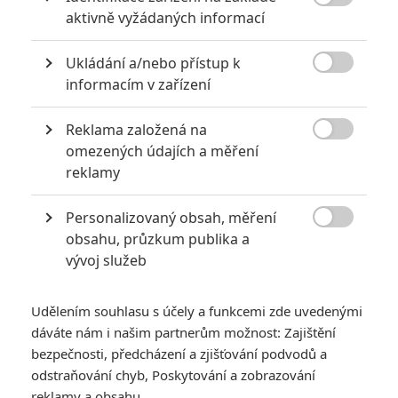

aktivně vyžádaných informací
POSLEDNÍ KOMENTOVANÉ
Ukládání a/nebo přístup k
3
ČLÁNEK | 01.08.2026 16:40

informacím v zařízení
Marvel nečekaně zrušil již schválené pokračování
433
FILM | 01.08.2026 07:11
Reklama založená na
拆彈專家

omezených údajích a měření
reklamy
1
ČLÁNEK | 30.07.2026 20:14
Děti krve a kostí: Regulérní trailer představuje akční fantasy
dobrodružství s vůní Afriky
Personalizovaný obsah, měření

obsahu, průzkum publika a
1
ČLÁNEK | 30.07.2026 12:31
vývoj služeb
Spider-Man: Zbrusu nový den – Podle recenzí máme čekat
překvapivě emotivní a osobní film
Udělením souhlasu s účely a funkcemi zde uvedenými
1
ČLÁNEK | 30.07.2026 03:42
dáváte nám i našim partnerům možnost: Zajištění
Velké preview: Odyssea - seznamte se s maximálně nabitým
obsazením
bezpečnosti, předcházení a zjišťování podvodů a
odstraňování chyb, Poskytování a zobrazování
reklamy a obsahu