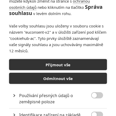
můžete kdykoli změnit na stránce s
ochranou
Správa
osobních údajů
nebo kliknutím na tlačítko
10
Recenze: Zcela výjimečná Gerta
souhlasu
v levém dolním rohu.
Schnirch nebarví hnus českých dějin
narůžovo
Vaše volby souhlasu jsou uloženy v souboru cookie s
5
Recenze: Záhada strašidelného
názvem "euconsent-v2" a v úložišti zařízení pod klíčem
zámku úroveň štědrovečerních
"cookiehub-ac". Tyto prvky úložiště zaznamenávají
pohádek nepozvedla
vaše signály souhlasu a jsou uchovávány maximálně
12 měsíců.
8
Recenze: Občanská válka
Přijmout vše
6
Recenze: Godzilla x Kong: Nové
impérium
Odmítnout vše
8
Recenze: Opičí muž
Používání přesných údajů o

zeměpisné poloze
Identifikace zařízení na základě