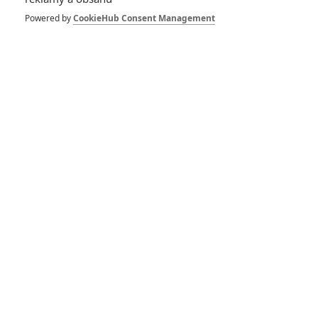
Powered by
CookieHub Consent Management
DISKUZE
PŘIHLÁSIT
REGISTROVAT
Šéfredaktor webu je
Petr Slavík
, e-mail
redakce@fandimefilmu.cz
Máte-li zájem o inzerci na našem webu napište nám na e-mail
redakce@fandimefilmu.cz
Ochrana osobních údajů
|
Zásady používání cookies
|
Pravidla webu
|
Upravit nastavení soukromí