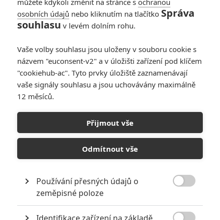
můžete kdykoli změnit na stránce s
ochranou
Správa
osobních údajů
nebo kliknutím na tlačítko
10
Recenze: Zcela výjimečná Gerta
souhlasu
v levém dolním rohu.
Schnirch nebarví hnus českých dějin
narůžovo
Vaše volby souhlasu jsou uloženy v souboru cookie s
5
Recenze: Záhada strašidelného
názvem "euconsent-v2" a v úložišti zařízení pod klíčem
zámku úroveň štědrovečerních
"cookiehub-ac". Tyto prvky úložiště zaznamenávají
pohádek nepozvedla
vaše signály souhlasu a jsou uchovávány maximálně
12 měsíců.
8
Recenze: Občanská válka
Přijmout vše
6
Recenze: Godzilla x Kong: Nové
impérium
Odmítnout vše
8
Recenze: Opičí muž
Používání přesných údajů o

zeměpisné poloze
Identifikace zařízení na základě