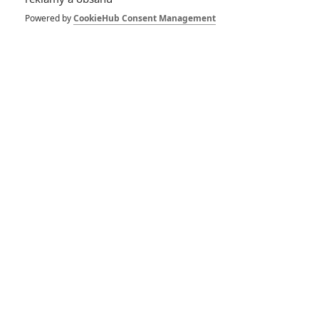
Powered by
CookieHub Consent Management
DISKUZE
PŘIHLÁSIT
REGISTROVAT
Šéfredaktor webu je
Petr Slavík
, e-mail
redakce@fandimefilmu.cz
Máte-li zájem o inzerci na našem webu napište nám na e-mail
redakce@fandimefilmu.cz
Ochrana osobních údajů
|
Zásady používání cookies
|
Pravidla webu
|
Upravit nastavení soukromí