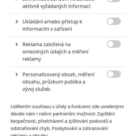

aktivně vyžádaných informací
POSLEDNÍ KOMENTOVANÉ
Ukládání a/nebo přístup k
3
ČLÁNEK | 01.08.2026 16:40

informacím v zařízení
Marvel nečekaně zrušil již schválené pokračování
433
FILM | 01.08.2026 07:11
Reklama založená na
拆彈專家

omezených údajích a měření
reklamy
1
ČLÁNEK | 30.07.2026 20:14
Děti krve a kostí: Regulérní trailer představuje akční fantasy
dobrodružství s vůní Afriky
Personalizovaný obsah, měření

obsahu, průzkum publika a
1
ČLÁNEK | 30.07.2026 12:31
vývoj služeb
Spider-Man: Zbrusu nový den – Podle recenzí máme čekat
překvapivě emotivní a osobní film
Udělením souhlasu s účely a funkcemi zde uvedenými
1
ČLÁNEK | 30.07.2026 03:42
dáváte nám i našim partnerům možnost: Zajištění
Velké preview: Odyssea - seznamte se s maximálně nabitým
obsazením
bezpečnosti, předcházení a zjišťování podvodů a
odstraňování chyb, Poskytování a zobrazování
reklamy a obsahu