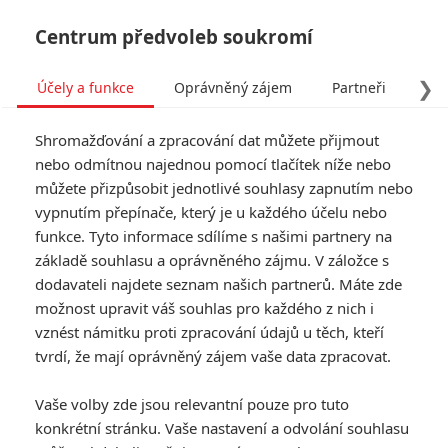
Centrum předvoleb soukromí
❯
Účely a funkce
Oprávněný zájem
Partneři
Pro
Tog
Shromažďování a zpracování dat můžete přijmout
navi
nebo odmítnou najednou pomocí tlačítek níže nebo
můžete přizpůsobit jednotlivé souhlasy zapnutím nebo
Tag: Nepohodlný
vypnutím přepínače, který je u každého účelu nebo
funkce. Tyto informace sdílíme s našimi partnery na
základě souhlasu a oprávněného zájmu. V záložce s
ČLÁNKY
FILMY
OSOBY
VIDEA
(1)
(0)
(0)
dodavateli najdete seznam našich partnerů. Máte zde
možnost upravit váš souhlas pro každého z nich i
vznést námitku proti zpracování údajů u těch, kteří
tvrdí, že mají oprávněný zájem vaše data zpracovat.
Vaše volby zde jsou relevantní pouze pro tuto
konkrétní stránku. Vaše nastavení a odvolání souhlasu
RECENZE FILMŮ