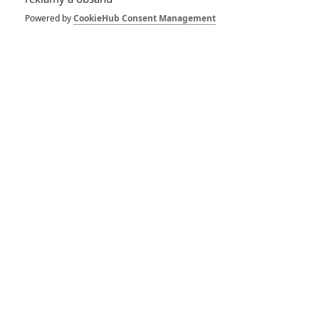
Powered by
CookieHub Consent Management
DISKUZE
PŘIHLÁSIT
REGISTROVAT
Šéfredaktor webu je
Petr Slavík
, e-mail
redakce@fandimefilmu.cz
Máte-li zájem o inzerci na našem webu napište nám na e-mail
redakce@fandimefilmu.cz
Ochrana osobních údajů
|
Zásady používání cookies
|
Pravidla webu
|
Upravit nastavení soukromí