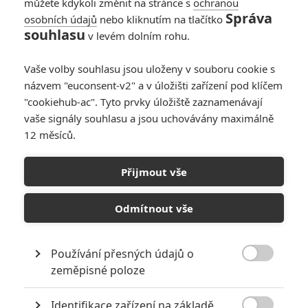
můžete kdykoli změnit na stránce s
ochranou
Správa
osobních údajů
nebo kliknutím na tlačítko
10
Recenze: Zcela výjimečná Gerta
souhlasu
v levém dolním rohu.
Schnirch nebarví hnus českých dějin
narůžovo
Vaše volby souhlasu jsou uloženy v souboru cookie s
5
Recenze: Záhada strašidelného
názvem "euconsent-v2" a v úložišti zařízení pod klíčem
zámku úroveň štědrovečerních
"cookiehub-ac". Tyto prvky úložiště zaznamenávají
pohádek nepozvedla
vaše signály souhlasu a jsou uchovávány maximálně
12 měsíců.
8
Recenze: Občanská válka
Přijmout vše
6
Recenze: Godzilla x Kong: Nové
impérium
Odmítnout vše
8
Recenze: Opičí muž
Používání přesných údajů o

zeměpisné poloze
Identifikace zařízení na základě