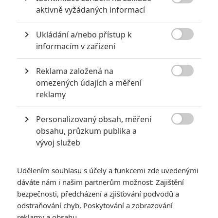

aktivně vyžádaných informací
POSLEDNÍ KOMENTOVANÉ
Ukládání a/nebo přístup k
3
ČLÁNEK | 01.08.2026 16:40

informacím v zařízení
Marvel nečekaně zrušil již schválené pokračování
433
FILM | 01.08.2026 07:11
Reklama založená na
拆彈專家

omezených údajích a měření
reklamy
1
ČLÁNEK | 30.07.2026 20:14
Děti krve a kostí: Regulérní trailer představuje akční fantasy
dobrodružství s vůní Afriky
Personalizovaný obsah, měření

obsahu, průzkum publika a
1
ČLÁNEK | 30.07.2026 12:31
vývoj služeb
Spider-Man: Zbrusu nový den – Podle recenzí máme čekat
překvapivě emotivní a osobní film
Udělením souhlasu s účely a funkcemi zde uvedenými
1
ČLÁNEK | 30.07.2026 03:42
dáváte nám i našim partnerům možnost: Zajištění
Velké preview: Odyssea - seznamte se s maximálně nabitým
obsazením
bezpečnosti, předcházení a zjišťování podvodů a
odstraňování chyb, Poskytování a zobrazování
reklamy a obsahu