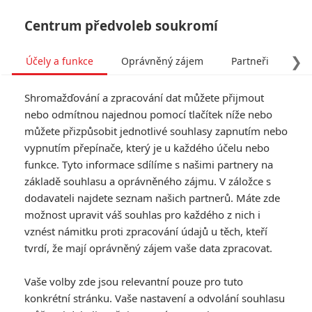
Centrum předvoleb soukromí
❯
Účely a funkce
Oprávněný zájem
Partneři
Pro
Tog
Shromažďování a zpracování dat můžete přijmout
navi
nebo odmítnou najednou pomocí tlačítek níže nebo
můžete přizpůsobit jednotlivé souhlasy zapnutím nebo
Tag: 12 kol
vypnutím přepínače, který je u každého účelu nebo
funkce. Tyto informace sdílíme s našimi partnery na
základě souhlasu a oprávněného zájmu. V záložce s
ČLÁNKY
FILMY
OSOBY
VIDEA
(1)
(0)
(0)
dodavateli najdete seznam našich partnerů. Máte zde
možnost upravit váš souhlas pro každého z nich i
vznést námitku proti zpracování údajů u těch, kteří
tvrdí, že mají oprávněný zájem vaše data zpracovat.
Vaše volby zde jsou relevantní pouze pro tuto
konkrétní stránku. Vaše nastavení a odvolání souhlasu
RECENZE FILMŮ