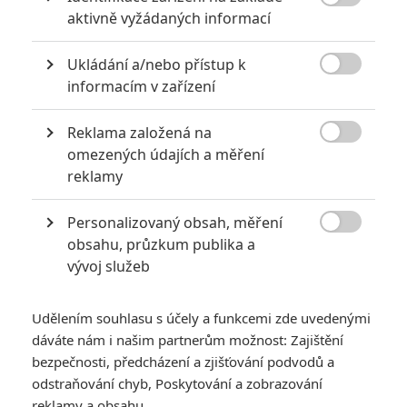

aktivně vyžádaných informací
0
Anarvin
| 30.07.2026 06:30
Známý herec a zpěvák je v podezření už
Ukládání a/nebo přístup k
roky. Řada jeho obětí byla nezletilá. Leto

obvinění popírá.
informacím v zařízení
Reklama založená na

omezených údajích a měření
Filmové remaky, které se až překvapivě povedly
reklamy
5
Vojcl
| 08.09.2020 22:00
Personalizovaný obsah, měření
Které předělávky již existujících filmů se
povedly natolik, že dokonce zastínily

obsahu, průzkum publika a
originál? Hollywoodská historie jich ukrývá
vývoj služeb
víc, než byste čekali.
Udělením souhlasu s účely a funkcemi zde uvedenými
dáváte nám i našim partnerům možnost: Zajištění
bezpečnosti, předcházení a zjišťování podvodů a
odstraňování chyb, Poskytování a zobrazování
Demolition Man:
reklamy a obsahu