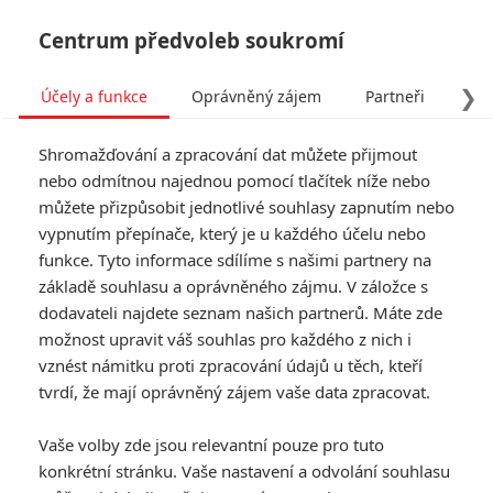
Centrum předvoleb soukromí
❯
Účely a funkce
Oprávněný zájem
Partneři
Pro
Tog
Shromažďování a zpracování dat můžete přijmout
navi
nebo odmítnou najednou pomocí tlačítek níže nebo
můžete přizpůsobit jednotlivé souhlasy zapnutím nebo
Tag: Demolition Man
vypnutím přepínače, který je u každého účelu nebo
funkce. Tyto informace sdílíme s našimi partnery na
základě souhlasu a oprávněného zájmu. V záložce s
ČLÁNKY
FILMY
OSOBY
VIDEA
(1)
(0)
(0)
dodavateli najdete seznam našich partnerů. Máte zde
možnost upravit váš souhlas pro každého z nich i
Demolition Man:
vznést námitku proti zpracování údajů u těch, kteří
Původně se měly
tvrdí, že mají oprávněný zájem vaše data zpracovat.
chopit hlavních rolí
dvě jiné akční
Vaše volby zde jsou relevantní pouze pro tuto
hvězdy
konkrétní stránku. Vaše nastavení a odvolání souhlasu
0
Jaaaara
| 25.01.2021 15:03