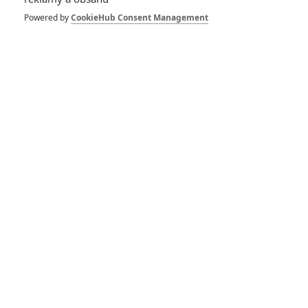
Stallone potvrdil, že
na pokračování se
Powered by
CookieHub Consent Management
aktuálně pracuje
2
Jaaaara
| 04.05.2020 17:36
Demolition Man: V
plánu bylo
pokračování s Meryl
Streep
1
Jaaaara
| 24.04.2020 13:30
RECENZE FILMŮ