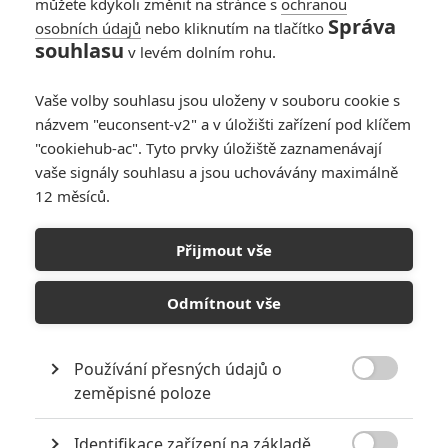
můžete kdykoli změnit na stránce s
ochranou
Správa
osobních údajů
nebo kliknutím na tlačítko
Nejlepší akční
souhlasu
v levém dolním rohu.
záporáci z filmových
devadesátek
Vaše volby souhlasu jsou uloženy v souboru cookie s
10
Jaaaara
| 08.08.2020 08:00
názvem "euconsent-v2" a v úložišti zařízení pod klíčem
"cookiehub-ac". Tyto prvky úložiště zaznamenávají
vaše signály souhlasu a jsou uchovávány maximálně
12 měsíců.
Jackie Chan se
odmítl jako záporák
Přijmout vše
postavit Sylvestru
Stalloneovi
Odmítnout vše
1
kotilion
| 26.05.2020 07:28
Používání přesných údajů o

zeměpisné poloze
NEPŘEHLÉDNĚTE
Identifikace zařízení na základě
Jared Leto byl několika ženami obviněn ze zneužívání