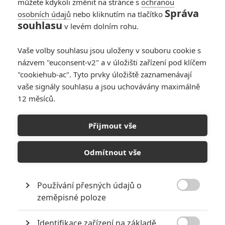
můžete kdykoli změnit na stránce s
ochranou
Správa
osobních údajů
nebo kliknutím na tlačítko
souhlasu
v levém dolním rohu.
Vaše volby souhlasu jsou uloženy v souboru cookie s
názvem "euconsent-v2" a v úložišti zařízení pod klíčem
"cookiehub-ac". Tyto prvky úložiště zaznamenávají
vaše signály souhlasu a jsou uchovávány maximálně
12 měsíců.
Tag: The Samurai
Přijmout vše
ČLÁNKY
FILMY
OSOBY
VIDEA
(0)
(0)
(0)
Odmítnout vše
Yakuza: Režisér
výborného Warriora
chystá thriller
Používání přesných údajů o

zeměpisné poloze
6
Anarvin
| 13.05.2012 20:00
Identifikace zařízení na základě