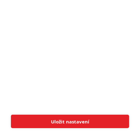
5
Recenze: Záhada strašidelného
zámku úroveň štědrovečerních
pohádek nepozvedla
8
Recenze: Občanská válka
6
Recenze: Godzilla x Kong: Nové
impérium
8
Recenze: Opičí muž
POSLEDNÍ KOMENTOVANÉ
Uložit nastavení
Tato stránka používá soubory cookies.
Více informací
Rozumím
3
ČLÁNEK | 01.08.2026 16:40