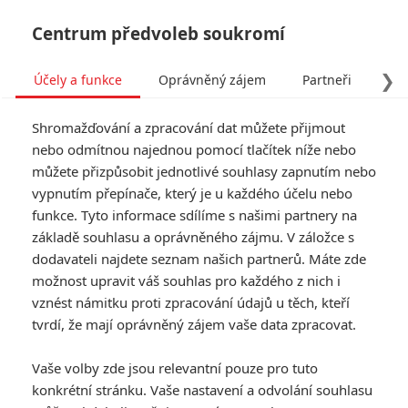
Centrum předvoleb soukromí
❯
Účely a funkce
Oprávněný zájem
Partneři
Pro
Tog
Shromažďování a zpracování dat můžete přijmout
navi
nebo odmítnou najednou pomocí tlačítek níže nebo
můžete přizpůsobit jednotlivé souhlasy zapnutím nebo
vypnutím přepínače, který je u každého účelu nebo
funkce. Tyto informace sdílíme s našimi partnery na
základě souhlasu a oprávněného zájmu. V záložce s
dodavateli najdete seznam našich partnerů. Máte zde
možnost upravit váš souhlas pro každého z nich i
vznést námitku proti zpracování údajů u těch, kteří
tvrdí, že mají oprávněný zájem vaše data zpracovat.
Vaše volby zde jsou relevantní pouze pro tuto
konkrétní stránku. Vaše nastavení a odvolání souhlasu