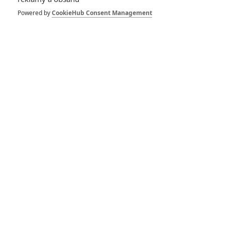
Powered by
CookieHub Consent Management
RECENZE FILMŮ
10
Recenze: Zcela výjimečná Gerta
Schnirch nebarví hnus českých dějin
narůžovo