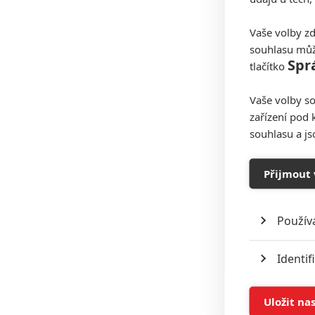
Vaše volby zd
souhlasu můž
Spr
tlačítko
Vaše volby so
zařízení pod 
souhlasu a j
Přijmout 
Použív
Identif
Ukládán
Uložit na