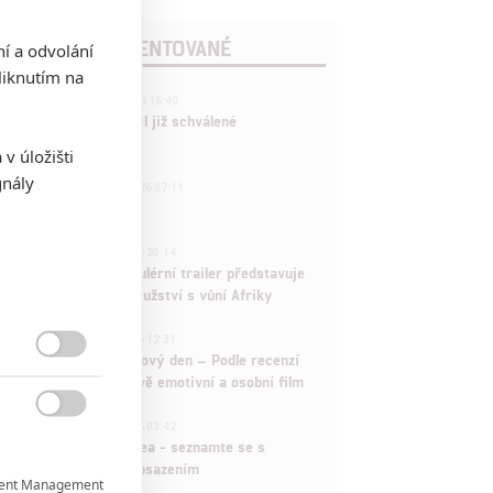
POSLEDNÍ KOMENTOVANÉ
ní a odvolání
iknutím na
3
ČLÁNEK | 01.08.2026 16:40
Marvel nečekaně zrušil již schválené
pokračování
v úložišti
gnály
433
FILM | 01.08.2026 07:11
拆彈專家
1
ČLÁNEK | 30.07.2026 20:14
Děti krve a kostí: Regulérní trailer představuje
akční fantasy dobrodružství s vůní Afriky
1
ČLÁNEK | 30.07.2026 12:31
Spider-Man: Zbrusu nový den – Podle recenzí

máme čekat překvapivě emotivní a osobní film
1

ČLÁNEK | 30.07.2026 03:42
Velké preview: Odyssea - seznamte se s
maximálně nabitým obsazením
ent Management
