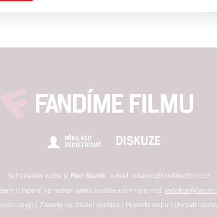
a založená na omezených údajích a měření reklamy
alizovaný obsah, měření obsahu, průzkum publika a vývoj
hlasu s účely a funkcemi zde uvedenými dáváte nám i našim pa
štění bezpečnosti, předcházení a zjišťování podvodů a odstraňov
a zobrazování reklamy a obsahu
DISKUZE
PŘIHLÁSIT
REGISTROVAT
Šéfredaktor webu je
Petr Slavík
, e-mail
redakce@fandimefilmu.cz
zájem o inzerci na našem webu napište nám na e-mail
redakce@fandime
ních údajů
|
Zásady používání cookies
|
Pravidla webu
|
Upravit nasta