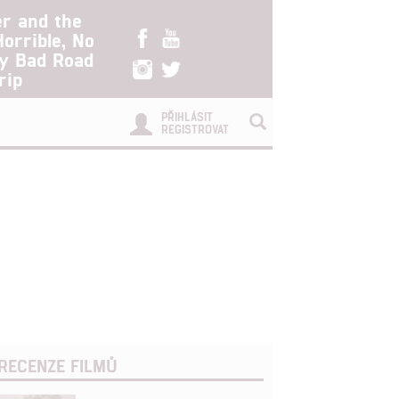
er and the
Horrible, No
ry Bad Road
rip
PŘIHLÁSIT
REGISTROVAT
RECENZE FILMŮ