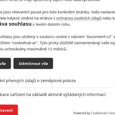
e jsou relevantní pouze pro tuto konkrétní stránku. Vaše nastave
ete kdykoli změnit na stránce s
ochranou osobních údajů
nebo kl
áva souhlasu
v levém dolním rohu.
uhlasu jsou uloženy v souboru cookie s názvem "euconsent-v2" a 
klíčem "cookiehub-ac". Tyto prvky úložiště zaznamenávají vaše si
sou uchovávány maximálně 12 měsíců.
vše
Odmítnout vše
ání přesných údajů o zeměpisné poloze
ikace zařízení na základě aktivně vyžádaných informací
í a/nebo přístup k informacím v zařízení
stavení
Powered by
CookieHub Cons