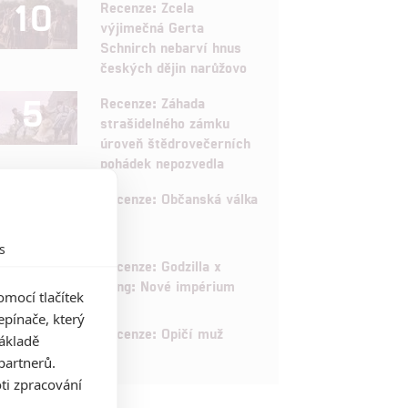
10
Recenze: Zcela
výjimečná Gerta
Schnirch nebarví hnus
českých dějin narůžovo
5
Recenze: Záhada
strašidelného zámku
úroveň štědrovečerních
pohádek nepozvedla
8
Recenze: Občanská válka
s
6
Recenze: Godzilla x
Kong: Nové impérium
mocí tlačítek
pínače, který
8
Recenze: Opičí muž
základě
partnerů.
ti zpracování