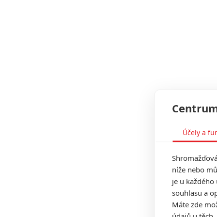
Centrum
Účely a fu
Shromažďován
níže nebo mů
je u každého 
souhlasu a op
Máte zde možn
údajů u těch,