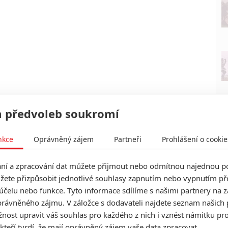
 předvoleb soukromí
nkce
Oprávněný zájem
Partneři
Prohlášení o cookie
í a zpracování dat můžete přijmout nebo odmítnou najednou po
žete přizpůsobit jednotlivé souhlasy zapnutím nebo vypnutím pře
účelu nebo funkce. Tyto informace sdílíme s našimi partnery na 
rávněného zájmu. V záložce s dodavateli najdete seznam našich 
ost upravit váš souhlas pro každého z nich i vznést námitku pro
 kteří tvrdí, že mají oprávněný zájem vaše data zpracovat.