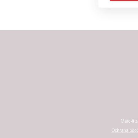
Reklam
Person
služeb
Udělením sou
možnost: Zaji
Poskytování 
Máte-li 
Ochrana osob