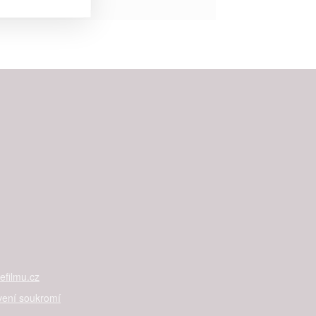


rtnerům
ání chyb,
filmu.cz
vení soukromí