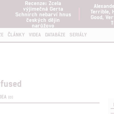
Recenze: Zcela
Alexand
výjimečná Gerta
Terrible, 
Schnirch nebarví hnus
Good, Ve
českých dějin
T
narůžovo
ZE
ČLÁNKY
VIDEA
DATABÁZE
SERIÁLY
nfused
DEA
(0)