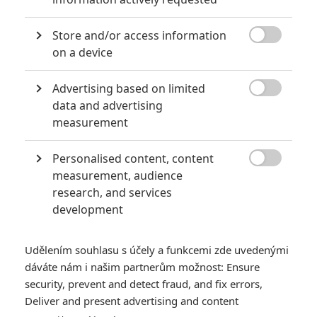
6
Recenze: Godzilla x Kong: Nové
Store and/or access information
impérium

on a device
8
Recenze: Opičí muž
Advertising based on limited

data and advertising
measurement
Personalised content, content
POSLEDNÍ KOMENTOVANÉ

measurement, audience
research, and services
3
ČLÁNEK | 01.08.2026 16:40
development
Marvel nečekaně zrušil již schválené pokračování
433
FILM | 01.08.2026 07:11
Udělením souhlasu s účely a funkcemi zde uvedenými
拆彈專家
dáváte nám i našim partnerům možnost: Ensure
security, prevent and detect fraud, and fix errors,
1
ČLÁNEK | 30.07.2026 20:14
Deliver and present advertising and content
Děti krve a kostí: Regulérní trailer představuje akční fantasy
dobrodružství s vůní Afriky