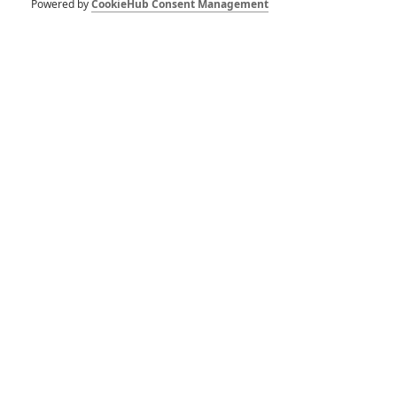
Powered by
CookieHub Consent Management
1
ČLÁNEK | 30.07.2026 12:31
Spider-Man: Zbrusu nový den – Podle recenzí máme čekat
překvapivě emotivní a osobní film
1
ČLÁNEK | 30.07.2026 03:42
Velké preview: Odyssea - seznamte se s maximálně nabitým
obsazením