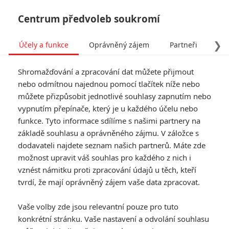
Centrum předvoleb soukromí
❯
Účely a funkce
Oprávněný zájem
Partneři
Pro
Tog
Shromažďování a zpracování dat můžete přijmout
navi
nebo odmítnou najednou pomocí tlačítek níže nebo
můžete přizpůsobit jednotlivé souhlasy zapnutím nebo
Tag: Řada nešťastných
vypnutím přepínače, který je u každého účelu nebo
funkce. Tyto informace sdílíme s našimi partnery na
příhod
základě souhlasu a oprávněného zájmu. V záložce s
dodavateli najdete seznam našich partnerů. Máte zde
ČLÁNKY
FILMY
OSOBY
VIDEA
(0)
(0)
(0)
možnost upravit váš souhlas pro každého z nich i
vznést námitku proti zpracování údajů u těch, kteří
The Beast and
tvrdí, že mají oprávněný zájem vaše data zpracovat.
Bethany: Producent
Harryho Pottera
Vaše volby zde jsou relevantní pouze pro tuto
chystá novou
konkrétní stránku. Vaše nastavení a odvolání souhlasu