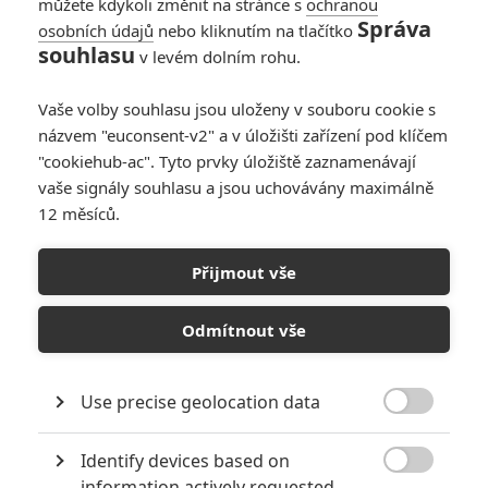
fantasy
můžete kdykoli změnit na stránce s
ochranou
Správa
osobních údajů
nebo kliknutím na tlačítko
0
Jaaaara
| 17.04.2020 13:30
souhlasu
v levém dolním rohu.
Vaše volby souhlasu jsou uloženy v souboru cookie s
názvem "euconsent-v2" a v úložišti zařízení pod klíčem
"cookiehub-ac". Tyto prvky úložiště zaznamenávají
vaše signály souhlasu a jsou uchovávány maximálně
12 měsíců.
RECENZE FILMŮ
10
Recenze: Zcela výjimečná Gerta
Přijmout vše
Schnirch nebarví hnus českých dějin
narůžovo
Odmítnout vše
5
Recenze: Záhada strašidelného
zámku úroveň štědrovečerních
Use precise geolocation data
pohádek nepozvedla

8
Recenze: Občanská válka
Identify devices based on

information actively requested