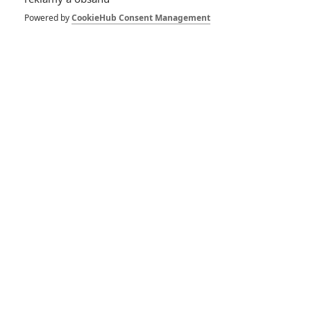
Dracula: Trailer
ukázal nové
Powered by
CookieHub Consent Management
zpracování upíří
klasiky od Luca
Bessona
0
Anarvin
| 11.06.2025 21:48
The Last Man: Snoop
Dogg v nové
postapokalyptické
sci-fi
0
Anarvin
| 11.01.2025 17:59
Víkend v Taipei:
Akční honička
velkoměstem míří do
našich kin
0
Anarvin
| 23.10.2024 18:51