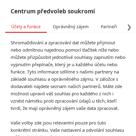
Centrum předvoleb soukromí
❯
Účely a funkce
Oprávněný zájem
Partneři
Pro
Tog
Shromažďování a zpracování dat můžete přijmout
navi
nebo odmítnou najednou pomocí tlačítek níže nebo
můžete přizpůsobit jednotlivé souhlasy zapnutím nebo
Tag: Luc Besson
vypnutím přepínače, který je u každého účelu nebo
funkce. Tyto informace sdílíme s našimi partnery na
základě souhlasu a oprávněného zájmu. V záložce s
ČLÁNKY
FILMY
OSOBY
VIDEA
(0)
(1)
(0)
dodavateli najdete seznam našich partnerů. Máte zde
možnost upravit váš souhlas pro každého z nich i
Dracula: Příběh
vznést námitku proti zpracování údajů u těch, kteří
lásky - Do českých
tvrdí, že mají oprávněný zájem vaše data zpracovat.
kin vstupuje nové
zpracování upíří
Vaše volby zde jsou relevantní pouze pro tuto
klasiky
konkrétní stránku. Vaše nastavení a odvolání souhlasu
0
Rudmen
| 28.10.2025 15:16