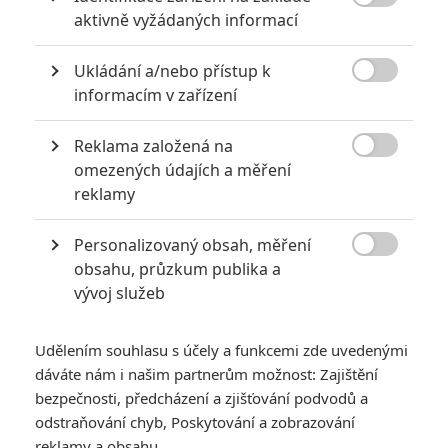

aktivně vyžádaných informací
2
Jaaaara
| 13.07.2020 18:07
Kdysi hvězda akčních filmů, dnes král
Ukládání a/nebo přístup k
céčkových slátanin, protagonista bizarní

policejní reality show nebo zvláštní
informacím v zařízení
velvyslanec Ruska.
Reklama založená na

omezených údajích a měření
Za málo peněz hodně muziky aneb levné filmy, které
reklamy
extrémně vydělaly
1
Jaaaara
| 09.08.2020 06:00
Personalizovaný obsah, měření

Máte-li být v Hollywoodu úspěšní,
obsahu, průzkum publika a
potřebujete, aby tržby výrazně
vývoj služeb
převyšovaly náklady. Těmhle snímkům se
to povedlo na jedničku.
Udělením souhlasu s účely a funkcemi zde uvedenými
dáváte nám i našim partnerům možnost: Zajištění
bezpečnosti, předcházení a zjišťování podvodů a
odstraňování chyb, Poskytování a zobrazování
reklamy a obsahu