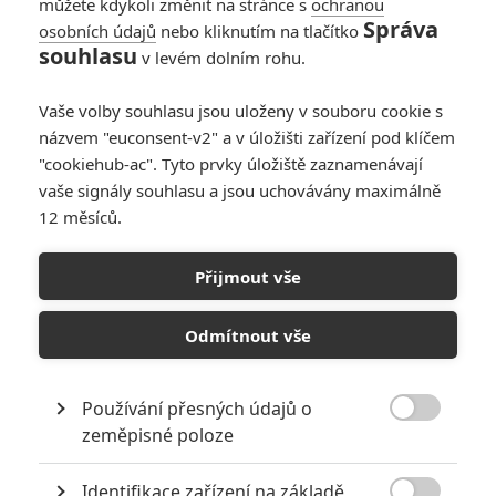
můžete kdykoli změnit na stránce s
ochranou
Správa
osobních údajů
nebo kliknutím na tlačítko
Father Joe: Kiefer
souhlasu
v levém dolním rohu.
Sutherland jako kněz
– mstitel v akčním
Vaše volby souhlasu jsou uloženy v souboru cookie s
thrilleru
názvem "euconsent-v2" a v úložišti zařízení pod klíčem
0
Anarvin
| 14.10.2025 09:00
"cookiehub-ac". Tyto prvky úložiště zaznamenávají
vaše signály souhlasu a jsou uchovávány maximálně
12 měsíců.
Dracula: Krátký film
o filmu přibližuje
Přijmout vše
novou verzi upíří
legendy
Odmítnout vše
0
Anarvin
| 29.07.2025 21:32
Používání přesných údajů o

zeměpisné poloze
NEPŘEHLÉDNĚTE
Identifikace zařízení na základě
Mlátička s copánkem aneb nejlepší filmy Stevena Seagala