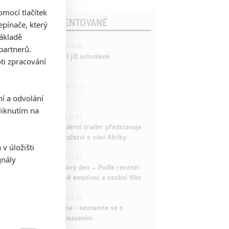
mocí tlačítek
POSLEDNÍ KOMENTOVANÉ
pínače, který
základě
3
partnerů.
ČLÁNEK | 01.08.2026 16:40
Marvel nečekaně zrušil již schválené
ti zpracování
pokračování
433
FILM | 01.08.2026 07:11
拆彈專家
ní a odvolání
iknutím na
1
ČLÁNEK | 30.07.2026 20:14
Děti krve a kostí: Regulérní trailer představuje
akční fantasy dobrodružství s vůní Afriky
v úložišti
1
gnály
ČLÁNEK | 30.07.2026 12:31
Spider-Man: Zbrusu nový den – Podle recenzí
máme čekat překvapivě emotivní a osobní film
1
ČLÁNEK | 30.07.2026 03:42
Velké preview: Odyssea - seznamte se s
maximálně nabitým obsazením