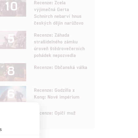
10
Recenze: Zcela
výjimečná Gerta
Schnirch nebarví hnus
českých dějin narůžovo
5
Recenze: Záhada
strašidelného zámku
úroveň štědrovečerních
pohádek nepozvedla
8
Recenze: Občanská válka
6
Recenze: Godzilla x
Kong: Nové impérium
8
Recenze: Opičí muž
s