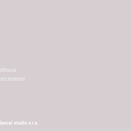
filmu.cz
vení soukromí
ncal studio s.r.o.