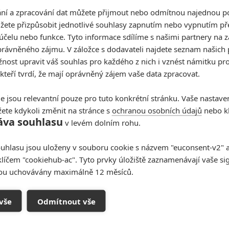
By Any Means: Mark
í a zpracování dat můžete přijmout nebo odmítnou najednou po
Wahlberg jako mafián
žete přizpůsobit jednotlivé souhlasy zapnutím nebo vypnutím pře
likviduje dobytky z Ku Klux
účelu nebo funkce. Tyto informace sdílíme s našimi partnery na 
Klanu
rávněného zájmu. V záložce s dodavateli najdete seznam našich 
ost upravit váš souhlas pro každého z nich i vznést námitku pro
0
Anarvin
| 02.06.2026 10:00
 kteří tvrdí, že mají oprávněný zájem vaše data zpracovat.
Ve snímku inspirovaném skutečností vezmou
agent FBI a gangster spravedlnost do vlastních
rukou a zahájí epické tažení za odplatou.
e jsou relevantní pouze pro tuto konkrétní stránku. Vaše nastave
ete kdykoli změnit na stránce s
ochranou osobních údajů
nebo kl
áva souhlasu
v levém dolním rohu.
uhlasu jsou uloženy v souboru cookie s názvem "euconsent-v2" a 
Filmové klenoty, které překvapivě
klíčem "cookiehub-ac". Tyto prvky úložiště zaznamenávají vaše si
natočili úplní zelenáči
sou uchovávány maximálně 12 měsíců.
0
Jaaaara
| 22.08.2020 08:00
vše
Odmítnout vše