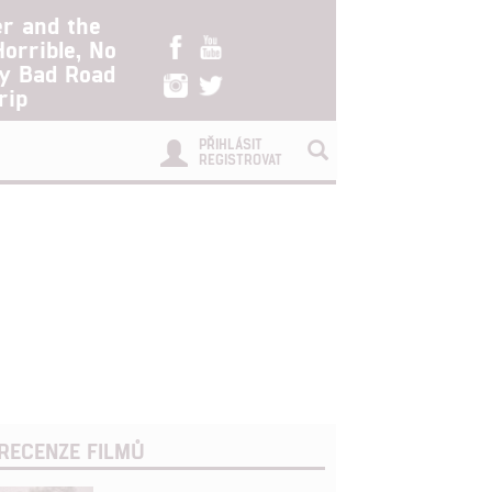
er and the
Horrible, No
ry Bad Road
rip
PŘIHLÁSIT
REGISTROVAT
RECENZE FILMŮ