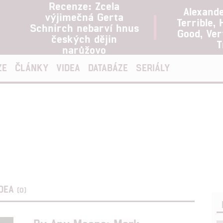
Recenze: Zcela
Alexand
výjimečná Gerta
Terrible, 
Schnirch nebarví hnus
Good, Ve
českých dějin
T
narůžovo
ZE
ČLÁNKY
VIDEA
DATABÁZE
SERIÁLY
IDEA
(0)