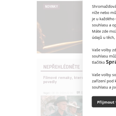
Shromažďován
NOVINKY
níže nebo mů
je u každého 
souhlasu a op
Máte zde možn
údajů u těch,
Vaše volby zd
souhlasu můž
Spr
tlačítko
NEPŘEHLÉDNĚTE
Vaše volby so
Filmové remaky, které se až překvapivě
zařízení pod 
povedly
souhlasu a j
5
Vojcl
| 08.09.2020 22:00
Přijmout 