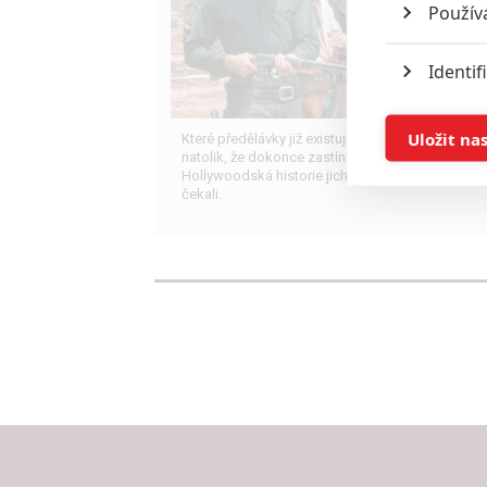
Použív
Identif
Ukládán
Uložit na
Které předělávky již existujících filmů se povedly
natolik, že dokonce zastínily originál?
Hollywoodská historie jich ukrývá víc, než byste
Reklam
čekali.
Person
služeb
Udělením sou
možnost: Zaji
Poskytování 