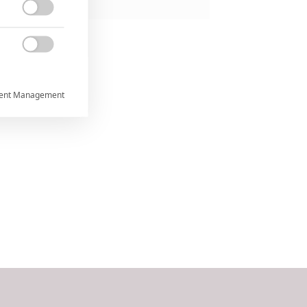


ent Management



rtnerům
ání chyb,