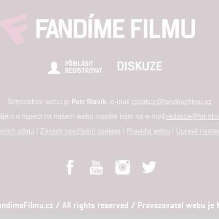
DISKUZE
PŘIHLÁSIT
REGISTROVAT
Šéfredaktor webu je
Petr Slavík
, e-mail
redakce@fandimefilmu.cz
zájem o inzerci na našem webu napište nám na e-mail
redakce@fandime
ních údajů
|
Zásady používání cookies
|
Pravidla webu
|
Upravit nasta
dimeFilmu.cz / All rights reserved / Provozovatel webu je Ko