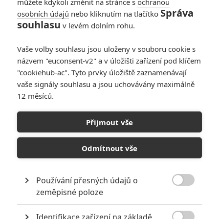
můžete kdykoli změnit na stránce s
ochranou
Správa
osobních údajů
nebo kliknutím na tlačítko
souhlasu
v levém dolním rohu.
Vaše volby souhlasu jsou uloženy v souboru cookie s
názvem "euconsent-v2" a v úložišti zařízení pod klíčem
"cookiehub-ac". Tyto prvky úložiště zaznamenávají
RECENZE FILMŮ
vaše signály souhlasu a jsou uchovávány maximálně
12 měsíců.
10
Recenze: Zcela výjimečná Gerta
Schnirch nebarví hnus českých dějin
Přijmout vše
narůžovo
5
Recenze: Záhada strašidelného
Odmítnout vše
zámku úroveň štědrovečerních
pohádek nepozvedla
Používání přesných údajů o
8
Recenze: Občanská válka

zeměpisné poloze
Identifikace zařízení na základě