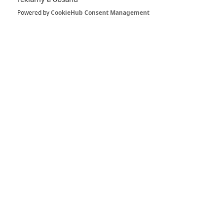
Spider-Man: Zbrusu nový den – Podle recenzí máme čekat
Powered by
CookieHub Consent Management
překvapivě emotivní a osobní film
1
ČLÁNEK | 30.07.2026 03:42
Velké preview: Odyssea - seznamte se s maximálně nabitým
obsazením
DISKUZE
PŘIHLÁSIT
REGISTROVAT