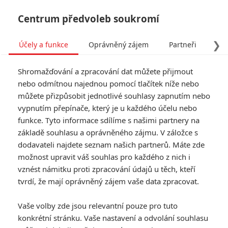
Centrum předvoleb soukromí
❯
Účely a funkce
Oprávněný zájem
Partneři
Pro
Tog
Shromažďování a zpracování dat můžete přijmout
navi
nebo odmítnou najednou pomocí tlačítek níže nebo
můžete přizpůsobit jednotlivé souhlasy zapnutím nebo
Tag: Operation Chastise
vypnutím přepínače, který je u každého účelu nebo
funkce. Tyto informace sdílíme s našimi partnery na
základě souhlasu a oprávněného zájmu. V záložce s
ČLÁNKY
FILMY
OSOBY
VIDEA
(0)
(0)
(0)
dodavateli najdete seznam našich partnerů. Máte zde
možnost upravit váš souhlas pro každého z nich i
Tintinova
vznést námitku proti zpracování údajů u těch, kteří
dobrodružství: Další
tvrdí, že mají oprávněný zájem vaše data zpracovat.
velká výprava je v
přípravě
Vaše volby zde jsou relevantní pouze pro tuto
0
Anarvin
| 20.05.2026 20:28
konkrétní stránku. Vaše nastavení a odvolání souhlasu