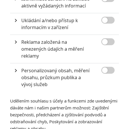
6
Recenze: Godzilla x Kong: Nové

aktivně vyžádaných informací
impérium
8
Ukládání a/nebo přístup k
Recenze: Opičí muž

informacím v zařízení
Reklama založená na

omezených údajích a měření
reklamy
POSLEDNÍ KOMENTOVANÉ
Personalizovaný obsah, měření
3
ČLÁNEK | 01.08.2026 16:40

obsahu, průzkum publika a
Marvel nečekaně zrušil již schválené pokračování
vývoj služeb
433
FILM | 01.08.2026 07:11
拆彈專家
Udělením souhlasu s účely a funkcemi zde uvedenými
1
ČLÁNEK | 30.07.2026 20:14
dáváte nám i našim partnerům možnost: Zajištění
Děti krve a kostí: Regulérní trailer představuje akční fantasy
bezpečnosti, předcházení a zjišťování podvodů a
dobrodružství s vůní Afriky
odstraňování chyb, Poskytování a zobrazování
1
reklamy a obsahu
ČLÁNEK | 30.07.2026 12:31