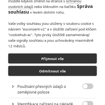
můžete kdykoli změnit na stránce s
ochranou
Správa
osobních údajů
nebo kliknutím na tlačítko
Jak udělat banku: V
souhlasu
v levém dolním rohu.
akčním thrilleru se
loupení streamuje
Vaše volby souhlasu jsou uloženy v souboru cookie s
online
názvem "euconsent-v2" a v úložišti zařízení pod klíčem
0
Anarvin
| 16.05.2026 22:50
"cookiehub-ac". Tyto prvky úložiště zaznamenávají
vaše signály souhlasu a jsou uchovávány maximálně
12 měsíců.
Přijmout vše
Odmítnout vše
RECENZE FILMŮ
Používání přesných údajů o
10
Recenze: Zcela výjimečná Gerta

zeměpisné poloze
Schnirch nebarví hnus českých dějin
narůžovo
Identifikace zařízení na základě