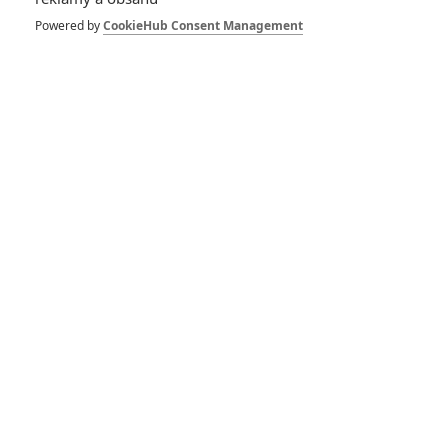
Powered by
CookieHub Consent Management
433
FILM | 01.08.2026 07:11
拆彈專家
1
ČLÁNEK | 30.07.2026 20:14
Děti krve a kostí: Regulérní trailer představuje akční fantasy
dobrodružství s vůní Afriky
1
ČLÁNEK | 30.07.2026 12:31
Spider-Man: Zbrusu nový den – Podle recenzí máme čekat
překvapivě emotivní a osobní film
1
ČLÁNEK | 30.07.2026 03:42
Velké preview: Odyssea - seznamte se s maximálně nabitým
obsazením