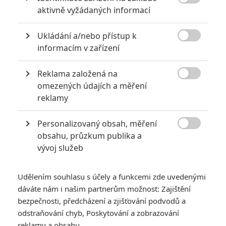
5

Recenze: Záhada strašidelného
aktivně vyžádaných informací
zámku úroveň štědrovečerních
pohádek nepozvedla
Ukládání a/nebo přístup k

8
informacím v zařízení
Recenze: Občanská válka
Reklama založená na

6
omezených údajích a měření
Recenze: Godzilla x Kong: Nové
reklamy
impérium
8
Personalizovaný obsah, měření
Recenze: Opičí muž

obsahu, průzkum publika a
vývoj služeb
Udělením souhlasu s účely a funkcemi zde uvedenými
POSLEDNÍ KOMENTOVANÉ
dáváte nám i našim partnerům možnost: Zajištění
bezpečnosti, předcházení a zjišťování podvodů a
3
odstraňování chyb, Poskytování a zobrazování
ČLÁNEK | 01.08.2026 16:40
Marvel nečekaně zrušil již schválené pokračování
reklamy a obsahu