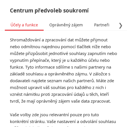
Centrum předvoleb soukromí
❯
Účely a funkce
Oprávněný zájem
Partneři
Pro
Tog
Shromažďování a zpracování dat můžete přijmout
navi
nebo odmítnou najednou pomocí tlačítek níže nebo
můžete přizpůsobit jednotlivé souhlasy zapnutím nebo
Tag: How to Rob a Bank
vypnutím přepínače, který je u každého účelu nebo
funkce. Tyto informace sdílíme s našimi partnery na
základě souhlasu a oprávněného zájmu. V záložce s
ČLÁNKY
FILMY
OSOBY
VIDEA
(0)
(0)
(0)
dodavateli najdete seznam našich partnerů. Máte zde
možnost upravit váš souhlas pro každého z nich i
Jak udělat banku:
vznést námitku proti zpracování údajů u těch, kteří
Nadupaný trailer
tvrdí, že mají oprávněný zájem vaše data zpracovat.
představuje stylový
loupeživý thriller
Vaše volby zde jsou relevantní pouze pro tuto
0
Anarvin
| 02.06.2026 16:50
konkrétní stránku. Vaše nastavení a odvolání souhlasu