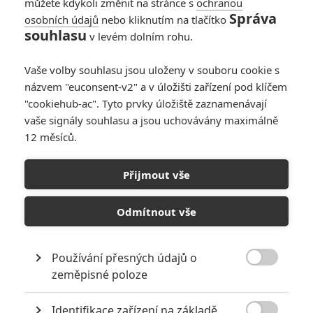
můžete kdykoli změnit na stránce s
ochranou
Správa
osobních údajů
nebo kliknutím na tlačítko
Jak udělat banku: V
souhlasu
v levém dolním rohu.
akčním thrilleru se
loupení streamuje
Vaše volby souhlasu jsou uloženy v souboru cookie s
online
názvem "euconsent-v2" a v úložišti zařízení pod klíčem
0
Anarvin
| 16.05.2026 22:50
"cookiehub-ac". Tyto prvky úložiště zaznamenávají
vaše signály souhlasu a jsou uchovávány maximálně
12 měsíců.
Přijmout vše
Odmítnout vše
RECENZE FILMŮ
Používání přesných údajů o
10
Recenze: Zcela výjimečná Gerta

zeměpisné poloze
Schnirch nebarví hnus českých dějin
narůžovo
Identifikace zařízení na základě