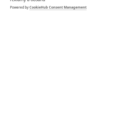
Powered by
CookieHub Consent Management
433
FILM | 01.08.2026 07:11
拆彈專家
1
ČLÁNEK | 30.07.2026 20:14
Děti krve a kostí: Regulérní trailer představuje akční fantasy
dobrodružství s vůní Afriky
1
ČLÁNEK | 30.07.2026 12:31
Spider-Man: Zbrusu nový den – Podle recenzí máme čekat
překvapivě emotivní a osobní film
1
ČLÁNEK | 30.07.2026 03:42
Velké preview: Odyssea - seznamte se s maximálně nabitým
obsazením