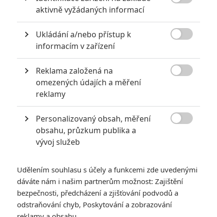
5

Recenze: Záhada strašidelného
aktivně vyžádaných informací
zámku úroveň štědrovečerních
pohádek nepozvedla
Ukládání a/nebo přístup k

8
informacím v zařízení
Recenze: Občanská válka
Reklama založená na

6
omezených údajích a měření
Recenze: Godzilla x Kong: Nové
reklamy
impérium
8
Personalizovaný obsah, měření
Recenze: Opičí muž

obsahu, průzkum publika a
vývoj služeb
Udělením souhlasu s účely a funkcemi zde uvedenými
POSLEDNÍ KOMENTOVANÉ
dáváte nám i našim partnerům možnost: Zajištění
bezpečnosti, předcházení a zjišťování podvodů a
3
odstraňování chyb, Poskytování a zobrazování
ČLÁNEK | 01.08.2026 16:40
Marvel nečekaně zrušil již schválené pokračování
reklamy a obsahu