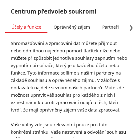
Centrum předvoleb soukromí
❯
Účely a funkce
Oprávněný zájem
Partneři
Pro
Tog
Shromažďování a zpracování dat můžete přijmout
navi
nebo odmítnou najednou pomocí tlačítek níže nebo
můžete přizpůsobit jednotlivé souhlasy zapnutím nebo
Tag: Jak udělat banku
vypnutím přepínače, který je u každého účelu nebo
funkce. Tyto informace sdílíme s našimi partnery na
základě souhlasu a oprávněného zájmu. V záložce s
ČLÁNKY
FILMY
OSOBY
VIDEA
(0)
(0)
(0)
dodavateli najdete seznam našich partnerů. Máte zde
možnost upravit váš souhlas pro každého z nich i
Jak udělat banku:
vznést námitku proti zpracování údajů u těch, kteří
Nadupaný trailer
tvrdí, že mají oprávněný zájem vaše data zpracovat.
představuje stylový
loupeživý thriller
Vaše volby zde jsou relevantní pouze pro tuto
0
Anarvin
| 02.06.2026 16:50
konkrétní stránku. Vaše nastavení a odvolání souhlasu