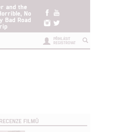
er and the
Horrible, No
ry Bad Road
rip
PŘIHLÁSIT
REGISTROVAT
RECENZE FILMŮ