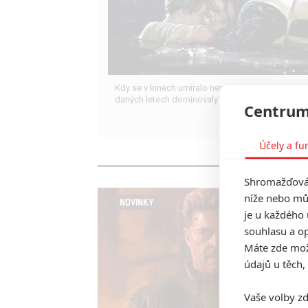
Kdy se v kinech umíralo nejvíce? A které snímky 
daných letech dominovaly?
Centrum
Účely a fu
Shromažďován
níže nebo mů
NOVINKY
je u každého 
souhlasu a op
Máte zde možn
údajů u těch,
Vaše volby zd