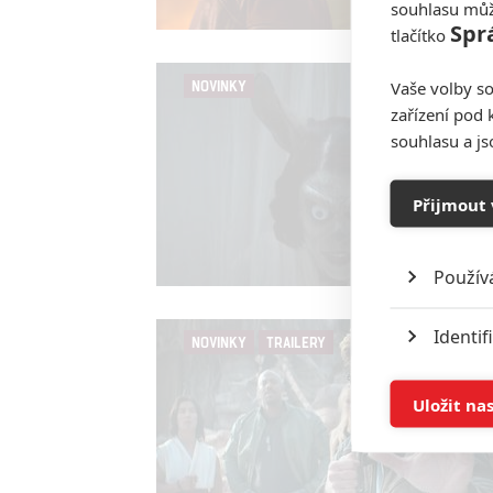
souhlasu můž
Spr
tlačítko
Vaše volby so
NOVINKY
zařízení pod 
souhlasu a j
Přijmout 
Použív
Identif
NOVINKY
TRAILERY
Ukládán
Uložit na
Reklam