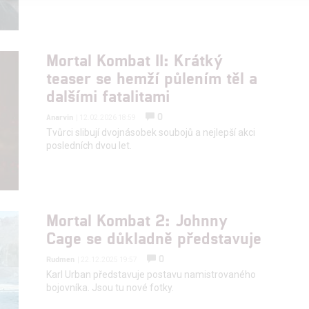
alizovaný obsah, měření obsahu, průzkum publika a vývoj
Mortal Kombat II: Krátký
hlasu s účely a funkcemi zde uvedenými dáváte nám i našim pa
teaser se hemží půlením těl a
štění bezpečnosti, předcházení a zjišťování podvodů a odstraňov
dalšími fatalitami
a zobrazování reklamy a obsahu
0
Anarvin
| 12.02.2026 18:59
Tvůrci slibují dvojnásobek soubojů a nejlepší akci
posledních dvou let.
Mortal Kombat 2: Johnny
Cage se důkladně představuje
0
Rudmen
| 22.12.2025 19:57
Karl Urban představuje postavu namistrovaného
bojovníka. Jsou tu nové fotky.