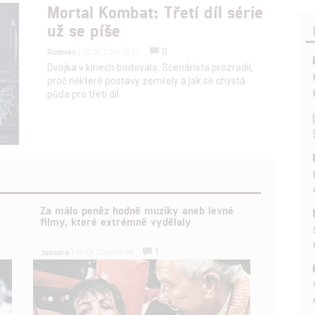
Mortal Kombat: Třetí díl série
už se píše
0
Rudmen
| 12.05.2026 15:25
Dvojka v kinech bodovala. Scenárista prozradil,
proč některé postavy zemřely a jak se chystá
půda pro třetí díl.
Za málo peněz hodně muziky aneb levné
filmy, které extrémně vydělaly
1
Jaaaara
| 09.08.2020 06:00