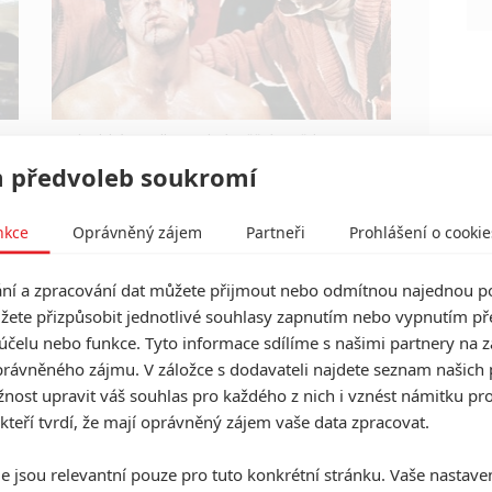
v
Máte-li být v Hollywoodu úspěšní, potřebujete,
aby tržby výrazně převyšovaly náklady. Těmhle
 předvoleb soukromí
snímkům se to povedlo na jedničku.
nkce
Oprávněný zájem
Partneři
Prohlášení o cookie
í a zpracování dat můžete přijmout nebo odmítnou najednou po
Návštěvnost kin: Mortal
žete přizpůsobit jednotlivé souhlasy zapnutím nebo vypnutím pře
Kombat dostal přes držku od
účelu nebo funkce. Tyto informace sdílíme s našimi partnery na 
Prady
rávněného zájmu. V záložce s dodavateli najdete seznam našich 
ost upravit váš souhlas pro každého z nich i vznést námitku pro
0
Anarvin
| 10.05.2026 23:11
 kteří tvrdí, že mají oprávněný zájem vaše data zpracovat.
Diváci radši chodí na módní komedii s Meryl
Streep než na fatality s Karlem Urbanem.
e jsou relevantní pouze pro tuto konkrétní stránku. Vaše nastave