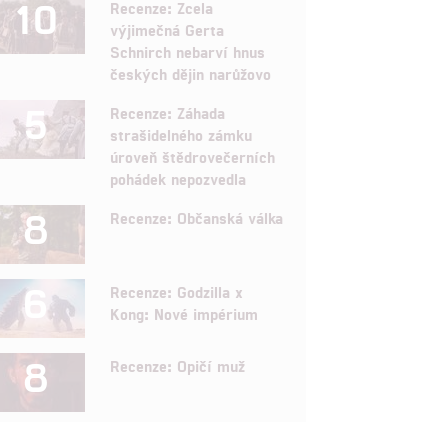
10
Recenze: Zcela
výjimečná Gerta
Schnirch nebarví hnus
českých dějin narůžovo
5
Recenze: Záhada
strašidelného zámku
úroveň štědrovečerních
pohádek nepozvedla
8
Recenze: Občanská válka
6
Recenze: Godzilla x
Kong: Nové impérium
8
Recenze: Opičí muž