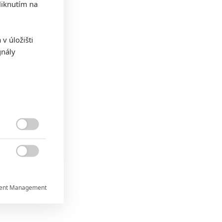
iknutím na
v úložišti
gnály


ent Management

