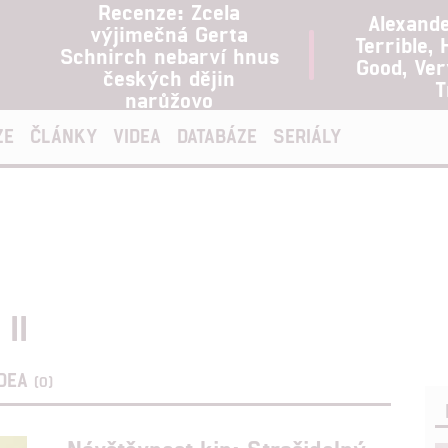
Recenze: Zcela
Alexand
výjimečná Gerta
Terrible, 
Schnirch nebarví hnus
Good, Ve
českých dějin
T
narůžovo
ZE
ČLÁNKY
VIDEA
DATABÁZE
SERIÁLY
II
IDEA
(0)