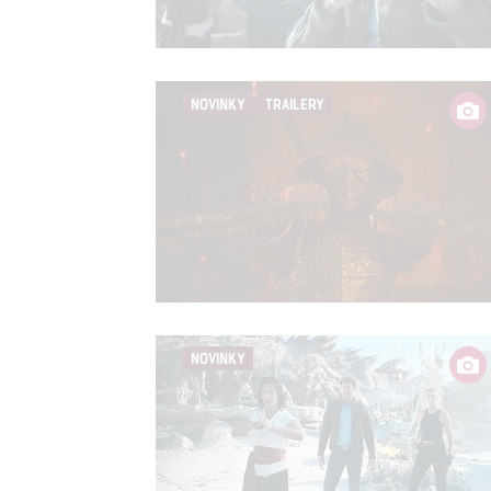
Person
služeb
NOVINKY
TRAILERY
Udělením sou
možnost: Zaji
Poskytování 
NOVINKY