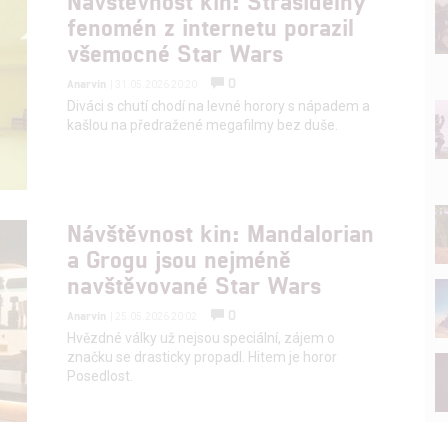
Návštěvnost kin: Strašidelný
fenomén z internetu porazil
všemocné Star Wars
0
Anarvin
| 31.05.2026 20:20
Diváci s chutí chodí na levné horory s nápadem a
kašlou na předražené megafilmy bez duše.
Návštěvnost kin: Mandalorian
a Grogu jsou nejméně
navštěvované Star Wars
0
Anarvin
| 25.05.2026 20:02
Hvězdné války už nejsou speciální, zájem o
značku se drasticky propadl. Hitem je horor
Posedlost.