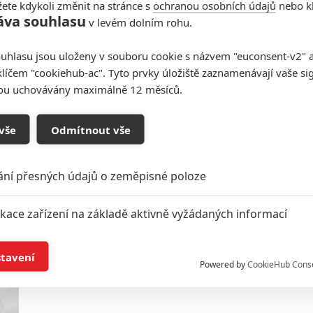
ete kdykoli změnit na stránce s
ochranou osobních údajů
nebo kl
áva souhlasu
v levém dolním rohu.
Premiéry týdne: Mengele,
uhlasu jsou uloženy v souboru cookie s názvem "euconsent-v2" a 
děsivá čarodějnice či
klíčem "cookiehub-ac". Tyto prvky úložiště zaznamenávají vaše si
videoherní zápasy jsou tady
sou uchovávány maximálně 12 měsíců.
0
Rudmen
| 07.05.2026 13:33
Silná nabídka kin láká na skvěle zpracovaný
vše
Odmítnout vše
koncertní zážitek nebo na chválenou detektivku s
Hughem Jackmanem.
ání přesných údajů o zeměpisné poloze
Mortal Kombat II: Nový trailer
ikace zařízení na základě aktivně vyžádaných informací
je narvaný akcí
í a/nebo přístup k informacím v zařízení
0
Anarvin
| 10.04.2026 16:53
stavení
Powered by
CookieHub Cons
Vítejte v pekelném světě, kde epický turnaj
bojovníků rozhodne osud celé Země.
a založená na omezených údajích a měření reklamy