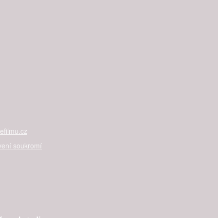
filmu.cz
vení soukromí