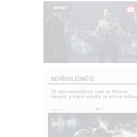
NOVINKY
NEPŘEHLÉDNĚTE
10 nejvražednějších roků ve filmové
historii, a které snímky za mrtvé můžou
0
Jaaaara
| 27.07.2020 21:30