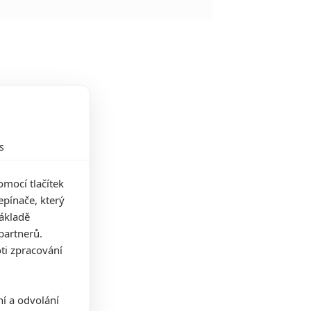
s
mocí tlačítek
pínače, který
základě
partnerů.
ti zpracování
ní a odvolání