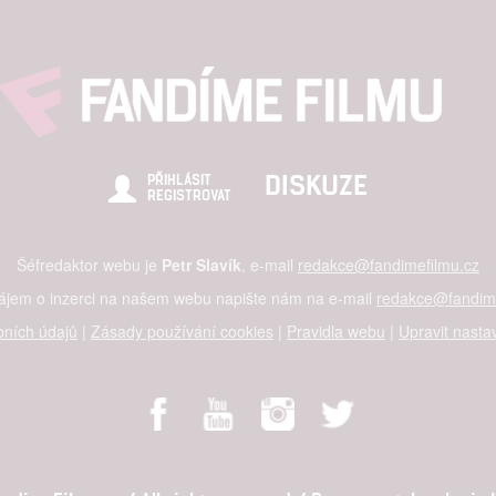
DISKUZE
PŘIHLÁSIT
REGISTROVAT
Šéfredaktor webu je
Petr Slavík
, e-mail
redakce@fandimefilmu.cz
zájem o inzerci na našem webu napište nám na e-mail
redakce@fandime
ních údajů
|
Zásady používání cookies
|
Pravidla webu
|
Upravit nasta