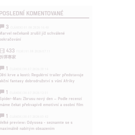
POSLEDNÍ KOMENTOVANÉ
3
ČLÁNEK | 01.08.2026 16:40
Marvel nečekaně zrušil již schválené
pokračování
433
FILM | 01.08.2026 07:11
拆彈專家
1
ČLÁNEK | 30.07.2026 20:14
Děti krve a kostí: Regulérní trailer představuje
akční fantasy dobrodružství s vůní Afriky
1
ČLÁNEK | 30.07.2026 12:31
Spider-Man: Zbrusu nový den – Podle recenzí
máme čekat překvapivě emotivní a osobní film
1
ČLÁNEK | 30.07.2026 03:42
Velké preview: Odyssea - seznamte se s
maximálně nabitým obsazením