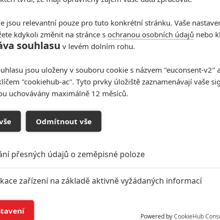
e jsou relevantní pouze pro tuto konkrétní stránku. Vaše nastave
ete kdykoli změnit na stránce s
ochranou osobních údajů
nebo kl
áva souhlasu
v levém dolním rohu.
uhlasu jsou uloženy v souboru cookie s názvem "euconsent-v2" a 
klíčem "cookiehub-ac". Tyto prvky úložiště zaznamenávají vaše si
sou uchovávány maximálně 12 měsíců.
vše
Odmítnout vše
ání přesných údajů o zeměpisné poloze
ikace zařízení na základě aktivně vyžádaných informací
í a/nebo přístup k informacím v zařízení
stavení
Powered by
CookieHub Cons