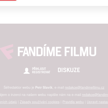
a založená na omezených údajích a měření reklamy
alizovaný obsah, měření obsahu, průzkum publika a vývoj
hlasu s účely a funkcemi zde uvedenými dáváte nám i našim pa
štění bezpečnosti, předcházení a zjišťování podvodů a odstraňov
a zobrazování reklamy a obsahu
DISKUZE
PŘIHLÁSIT
REGISTROVAT
Šéfredaktor webu je
Petr Slavík
, e-mail
redakce@fandimefilmu.cz
zájem o inzerci na našem webu napište nám na e-mail
redakce@fandime
ních údajů
|
Zásady používání cookies
|
Pravidla webu
|
Upravit nasta