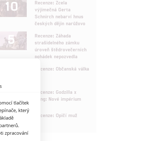
10
Recenze: Zcela
výjimečná Gerta
Schnirch nebarví hnus
českých dějin narůžovo
5
Recenze: Záhada
strašidelného zámku
úroveň štědrovečerních
pohádek nepozvedla
8
Recenze: Občanská válka
s
6
Recenze: Godzilla x
Kong: Nové impérium
mocí tlačítek
pínače, který
8
Recenze: Opičí muž
základě
partnerů.
ti zpracování