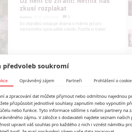
Už není co ztratit: Netflix nás
zkusí rozplakat
0
Rudmen
| 07.07.2026 18:00
Do obýváků vstupuje drama o mámě, jež pro
nemocného syna udělá cokoliv. Pusťte si trailer.
 předvoleb soukromí
nkce
Oprávněný zájem
Partneři
Prohlášení o cookie
í a zpracování dat můžete přijmout nebo odmítnou najednou po
žete přizpůsobit jednotlivé souhlasy zapnutím nebo vypnutím pře
účelu nebo funkce. Tyto informace sdílíme s našimi partnery na 
rávněného zájmu. V záložce s dodavateli najdete seznam našich 
ost upravit váš souhlas pro každého z nich i vznést námitku pro
 kteří tvrdí, že mají oprávněný zájem vaše data zpracovat.