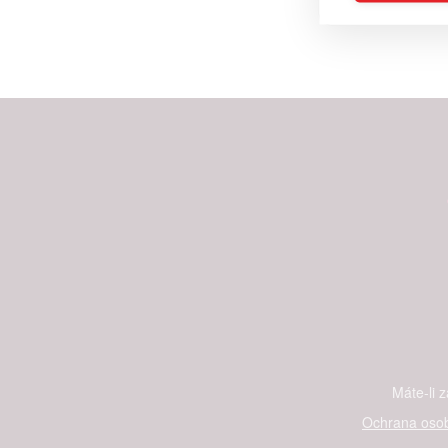
Reklam
Person
služeb
Udělením sou
možnost: Zaji
Poskytování 
Máte-li 
Ochrana osob