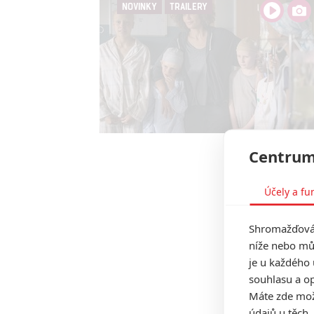
NOVINKY
TRAILERY
Centrum
Účely a fu
Shromažďován
níže nebo mů
je u každého 
souhlasu a op
Máte zde možn
údajů u těch,