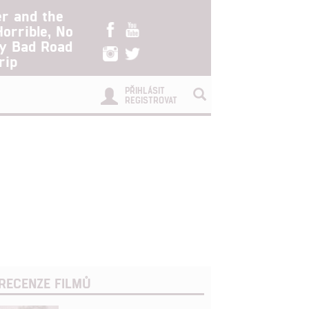
er and the
Horrible, No
ry Bad Road
rip
PŘIHLÁSIT
REGISTROVAT
RECENZE FILMŮ