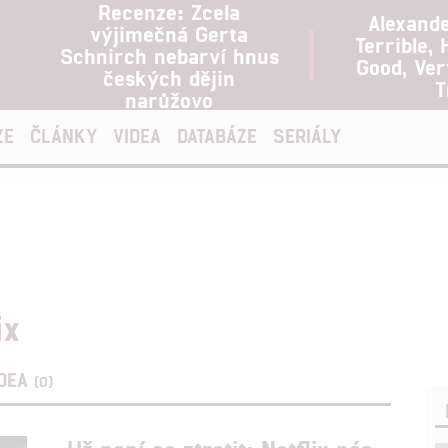
Recenze: Zcela
Alexand
výjimečná Gerta
Terrible, 
Schnirch nebarví hnus
Good, Ve
českých dějin
T
narůžovo
ZE
ČLÁNKY
VIDEA
DATABÁZE
SERIÁLY
ix
IDEA
(0)