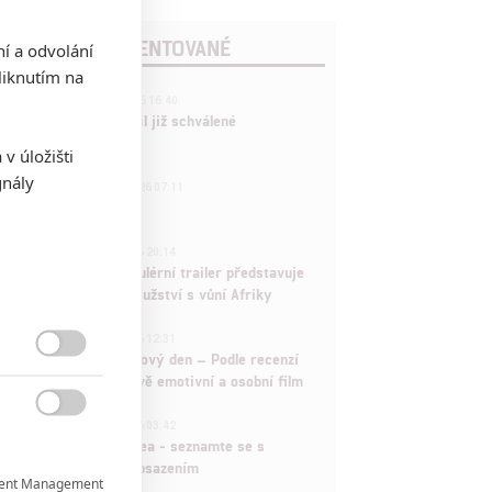
POSLEDNÍ KOMENTOVANÉ
ní a odvolání
iknutím na
3
ČLÁNEK | 01.08.2026 16:40
Marvel nečekaně zrušil již schválené
pokračování
v úložišti
gnály
433
FILM | 01.08.2026 07:11
拆彈專家
1
ČLÁNEK | 30.07.2026 20:14
Děti krve a kostí: Regulérní trailer představuje
akční fantasy dobrodružství s vůní Afriky
1
ČLÁNEK | 30.07.2026 12:31
Spider-Man: Zbrusu nový den – Podle recenzí

máme čekat překvapivě emotivní a osobní film
1

ČLÁNEK | 30.07.2026 03:42
Velké preview: Odyssea - seznamte se s
maximálně nabitým obsazením
ent Management
