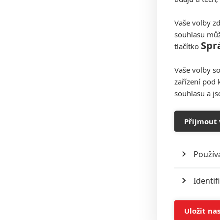
Vaše volby zd
souhlasu můž
Spr
tlačítko
Vaše volby so
zařízení pod 
souhlasu a j
Přijmout 
Použív
Identif
Ukládán
Uložit na