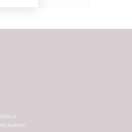


rtnerům
ání chyb,
filmu.cz
vení soukromí