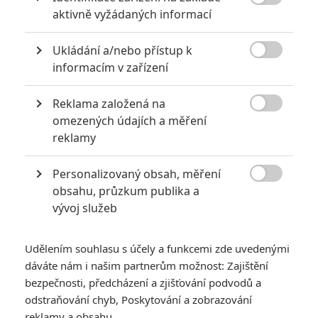

aktivně vyžádaných informací
POSLEDNÍ KOMENTOVANÉ
Ukládání a/nebo přístup k
3
ČLÁNEK | 01.08.2026 16:40

informacím v zařízení
Marvel nečekaně zrušil již schválené pokračování
433
FILM | 01.08.2026 07:11
Reklama založená na
拆彈專家

omezených údajích a měření
reklamy
1
ČLÁNEK | 30.07.2026 20:14
Děti krve a kostí: Regulérní trailer představuje akční fantasy
dobrodružství s vůní Afriky
Personalizovaný obsah, měření

obsahu, průzkum publika a
1
ČLÁNEK | 30.07.2026 12:31
vývoj služeb
Spider-Man: Zbrusu nový den – Podle recenzí máme čekat
překvapivě emotivní a osobní film
Udělením souhlasu s účely a funkcemi zde uvedenými
1
ČLÁNEK | 30.07.2026 03:42
dáváte nám i našim partnerům možnost: Zajištění
Velké preview: Odyssea - seznamte se s maximálně nabitým
obsazením
bezpečnosti, předcházení a zjišťování podvodů a
odstraňování chyb, Poskytování a zobrazování
reklamy a obsahu