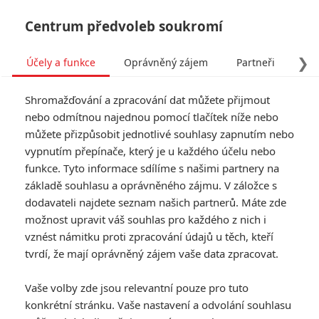
Centrum předvoleb soukromí
❯
Účely a funkce
Oprávněný zájem
Partneři
Pro
Tog
Shromažďování a zpracování dat můžete přijmout
navi
nebo odmítnou najednou pomocí tlačítek níže nebo
můžete přizpůsobit jednotlivé souhlasy zapnutím nebo
Tag: Mob Cops
vypnutím přepínače, který je u každého účelu nebo
funkce. Tyto informace sdílíme s našimi partnery na
základě souhlasu a oprávněného zájmu. V záložce s
ČLÁNKY
FILMY
OSOBY
VIDEA
(0)
(0)
(1)
dodavateli najdete seznam našich partnerů. Máte zde
možnost upravit váš souhlas pro každého z nich i
vznést námitku proti zpracování údajů u těch, kteří
tvrdí, že mají oprávněný zájem vaše data zpracovat.
Vaše volby zde jsou relevantní pouze pro tuto
konkrétní stránku. Vaše nastavení a odvolání souhlasu
RECENZE FILMŮ