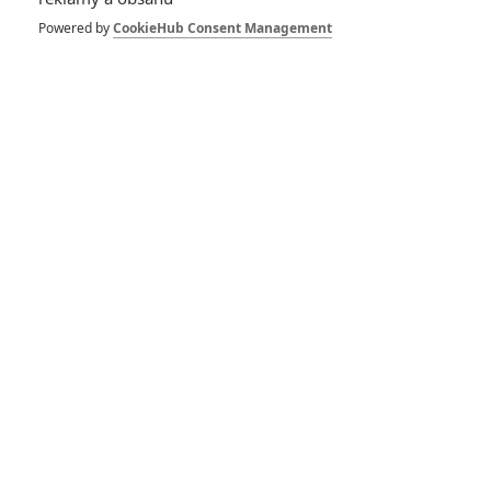
Powered by
CookieHub Consent Management
DISKUZE
PŘIHLÁSIT
REGISTROVAT
Šéfredaktor webu je
Petr Slavík
, e-mail
redakce@fandimefilmu.cz
Máte-li zájem o inzerci na našem webu napište nám na e-mail
redakce@fandimefilmu.cz
Ochrana osobních údajů
|
Zásady používání cookies
|
Pravidla webu
|
Upravit nastavení soukromí