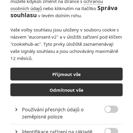
můžete kdykoli změnit na stránce s
ochranou
Správa
osobních údajů
nebo kliknutím na tlačítko
10
Recenze: Zcela výjimečná Gerta
souhlasu
v levém dolním rohu.
Schnirch nebarví hnus českých dějin
narůžovo
Vaše volby souhlasu jsou uloženy v souboru cookie s
5
Recenze: Záhada strašidelného
názvem "euconsent-v2" a v úložišti zařízení pod klíčem
zámku úroveň štědrovečerních
"cookiehub-ac". Tyto prvky úložiště zaznamenávají
pohádek nepozvedla
vaše signály souhlasu a jsou uchovávány maximálně
12 měsíců.
8
Recenze: Občanská válka
Přijmout vše
6
Recenze: Godzilla x Kong: Nové
impérium
Odmítnout vše
8
Recenze: Opičí muž
Používání přesných údajů o

zeměpisné poloze
Identifikace zařízení na základě