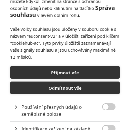
můžete kdykoli změnit na stránce s
ochranou
Správa
osobních údajů
nebo kliknutím na tlačítko
RECENZE FILMŮ
souhlasu
v levém dolním rohu.
10
Recenze: Zcela výjimečná Gerta
Vaše volby souhlasu jsou uloženy v souboru cookie s
Schnirch nebarví hnus českých dějin
narůžovo
názvem "euconsent-v2" a v úložišti zařízení pod klíčem
"cookiehub-ac". Tyto prvky úložiště zaznamenávají
5
Recenze: Záhada strašidelného
vaše signály souhlasu a jsou uchovávány maximálně
zámku úroveň štědrovečerních
12 měsíců.
pohádek nepozvedla
8
Recenze: Občanská válka
Přijmout vše
Odmítnout vše
6
Recenze: Godzilla x Kong: Nové
impérium
Používání přesných údajů o
8

zeměpisné poloze
Recenze: Opičí muž
Identifikace zařízení na základě