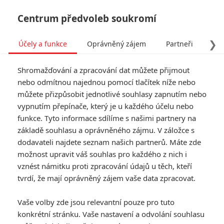
Centrum předvoleb soukromí
❯
Účely a funkce
Oprávněný zájem
Partneři
Pro
Tog
Shromažďování a zpracování dat můžete přijmout
navi
nebo odmítnou najednou pomocí tlačítek níže nebo
můžete přizpůsobit jednotlivé souhlasy zapnutím nebo
Tag: A Tragedy Foretold:
vypnutím přepínače, který je u každého účelu nebo
funkce. Tyto informace sdílíme s našimi partnery na
Flight 3054
základě souhlasu a oprávněného zájmu. V záložce s
dodavateli najdete seznam našich partnerů. Máte zde
ČLÁNKY
FILMY
OSOBY
VIDEA
(0)
(0)
(1)
možnost upravit váš souhlas pro každého z nich i
vznést námitku proti zpracování údajů u těch, kteří
tvrdí, že mají oprávněný zájem vaše data zpracovat.
Vaše volby zde jsou relevantní pouze pro tuto
konkrétní stránku. Vaše nastavení a odvolání souhlasu