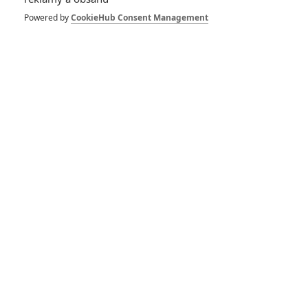
Powered by
CookieHub Consent Management
DISKUZE
PŘIHLÁSIT
REGISTROVAT
Šéfredaktor webu je
Petr Slavík
, e-mail
redakce@fandimefilmu.cz
Máte-li zájem o inzerci na našem webu napište nám na e-mail
redakce@fandimefilmu.cz