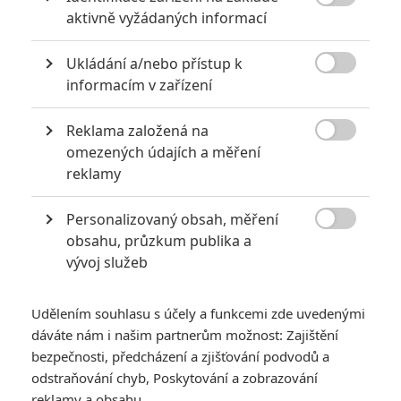

aktivně vyžádaných informací
POSLEDNÍ KOMENTOVANÉ
Ukládání a/nebo přístup k

informacím v zařízení
3
ČLÁNEK | 01.08.2026 16:40
Marvel nečekaně zrušil již schválené pokračování
Reklama založená na

omezených údajích a měření
433
FILM | 01.08.2026 07:11
reklamy
拆彈專家
1
ČLÁNEK | 30.07.2026 20:14
Personalizovaný obsah, měření
Děti krve a kostí: Regulérní trailer představuje akční fantasy

obsahu, průzkum publika a
dobrodružství s vůní Afriky
vývoj služeb
1
ČLÁNEK | 30.07.2026 12:31
Spider-Man: Zbrusu nový den – Podle recenzí máme čekat
Udělením souhlasu s účely a funkcemi zde uvedenými
překvapivě emotivní a osobní film
dáváte nám i našim partnerům možnost: Zajištění
1
bezpečnosti, předcházení a zjišťování podvodů a
ČLÁNEK | 30.07.2026 03:42
Velké preview: Odyssea - seznamte se s maximálně nabitým
odstraňování chyb, Poskytování a zobrazování
obsazením
reklamy a obsahu