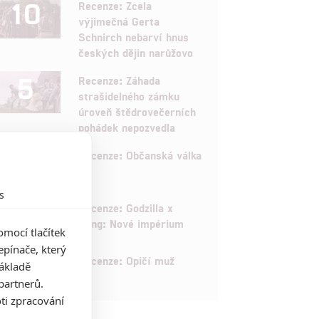
10
Recenze: Zcela
výjimečná Gerta
Schnirch nebarví hnus
českých dějin narůžovo
5
Recenze: Záhada
strašidelného zámku
úroveň štědrovečerních
pohádek nepozvedla
8
Recenze: Občanská válka
s
6
Recenze: Godzilla x
Kong: Nové impérium
mocí tlačítek
pínače, který
8
Recenze: Opičí muž
základě
partnerů.
ti zpracování