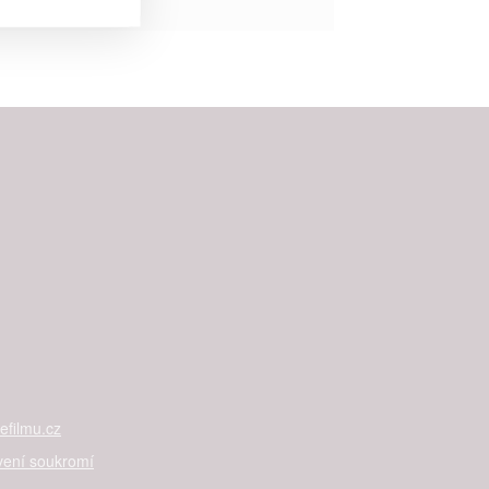


rtnerům
ání chyb,
filmu.cz
vení soukromí