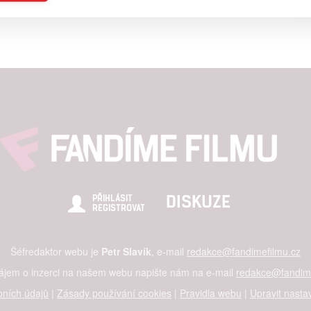
a založená na omezených údajích a měření reklamy
alizovaný obsah, měření obsahu, průzkum publika a vývoj
hlasu s účely a funkcemi zde uvedenými dáváte nám i našim pa
štění bezpečnosti, předcházení a zjišťování podvodů a odstraňov
a zobrazování reklamy a obsahu
DISKUZE
PŘIHLÁSIT
REGISTROVAT
Šéfredaktor webu je
Petr Slavík
, e-mail
redakce@fandimefilmu.cz
zájem o inzerci na našem webu napište nám na e-mail
redakce@fandime
ních údajů
|
Zásady používání cookies
|
Pravidla webu
|
Upravit nasta