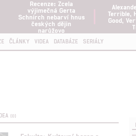
Recenze: Zcela
Alexand
výjimečná Gerta
Terrible, 
Schnirch nebarví hnus
Good, Ve
českých dějin
T
narůžovo
ZE
ČLÁNKY
VIDEA
DATABÁZE
SERIÁLY
IDEA
(0)