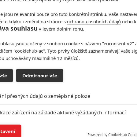
e jsou relevantní pouze pro tuto konkrétní stránku. Vaše nastave
ete kdykoli změnit na stránce s
ochranou osobních údajů
nebo kl
áva souhlasu
v levém dolním rohu.
uhlasu jsou uloženy v souboru cookie s názvem "euconsent-v2" a 
klíčem "cookiehub-ac". Tyto prvky úložiště zaznamenávají vaše si
sou uchovávány maximálně 12 měsíců.
vše
Odmítnout vše
ání přesných údajů o zeměpisné poloze
ikace zařízení na základě aktivně vyžádaných informací
í a/nebo přístup k informacím v zařízení
stavení
Powered by
CookieHub Cons