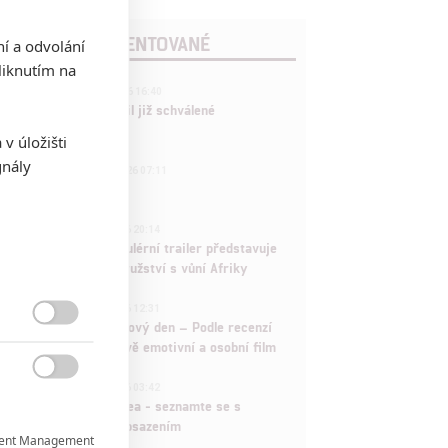
POSLEDNÍ KOMENTOVANÉ
ní a odvolání
iknutím na
3
ČLÁNEK | 01.08.2026 16:40
Marvel nečekaně zrušil již schválené
pokračování
v úložišti
gnály
433
FILM | 01.08.2026 07:11
拆彈專家
1
ČLÁNEK | 30.07.2026 20:14
Děti krve a kostí: Regulérní trailer představuje
akční fantasy dobrodružství s vůní Afriky
1
ČLÁNEK | 30.07.2026 12:31
Spider-Man: Zbrusu nový den – Podle recenzí

máme čekat překvapivě emotivní a osobní film
1

ČLÁNEK | 30.07.2026 03:42
Velké preview: Odyssea - seznamte se s
maximálně nabitým obsazením
ent Management
