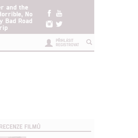
er and the
Horrible, No
ry Bad Road
rip
PŘIHLÁSIT
REGISTROVAT
RECENZE FILMŮ