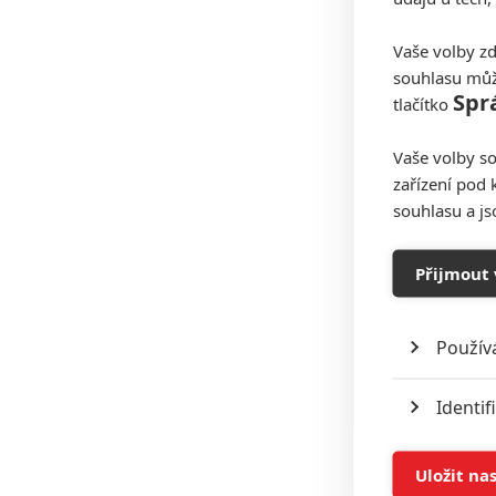
Vaše volby zd
souhlasu můž
Spr
tlačítko
Vaše volby so
zařízení pod 
souhlasu a j
Přijmout 
Použív
Identif
Ukládán
Uložit na