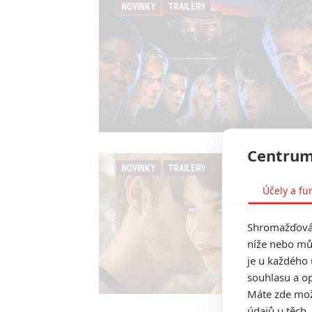
NOVINKY
TRAILERY
Centrum
NOVINKY
TRAILERY
Účely a fu
Shromažďován
níže nebo mů
je u každého 
souhlasu a op
Máte zde možn
údajů u těch,