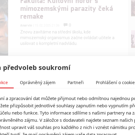
Fakulta: Kultovní horor s
mimozemskými parazity čeká
remake
0
Anarvin
| 15.02.2025 21:06
Znovu zavítáme na střední školu, kde
mimozemský organismus začne ovládat učitele a
usilovat o kompletní nadvládu.
 předvoleb soukromí
Společník: Robotická erotická
panna začne vraždit
nkce
Oprávněný zájem
Partneři
Prohlášení o cookie
0
Anarvin
| 09.01.2025 21:50
Thriller o vraždící AI dorazí už brzy do našich kin.
í a zpracování dat můžete přijmout nebo odmítnou najednou po
Pusťte si trailer.
žete přizpůsobit jednotlivé souhlasy zapnutím nebo vypnutím pře
účelu nebo funkce. Tyto informace sdílíme s našimi partnery na 
rávněného zájmu. V záložce s dodavateli najdete seznam našich 
ost upravit váš souhlas pro každého z nich i vznést námitku pro
 kteří tvrdí, že mají oprávněný zájem vaše data zpracovat.