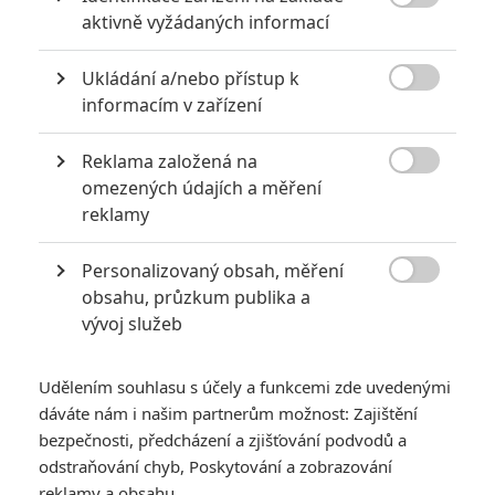
6
Recenze: Godzilla x Kong: Nové

aktivně vyžádaných informací
impérium
8
Ukládání a/nebo přístup k
Recenze: Opičí muž

informacím v zařízení
Reklama založená na

omezených údajích a měření
reklamy
POSLEDNÍ KOMENTOVANÉ
Personalizovaný obsah, měření
3
ČLÁNEK | 01.08.2026 16:40

obsahu, průzkum publika a
Marvel nečekaně zrušil již schválené pokračování
vývoj služeb
433
FILM | 01.08.2026 07:11
拆彈專家
Udělením souhlasu s účely a funkcemi zde uvedenými
1
ČLÁNEK | 30.07.2026 20:14
dáváte nám i našim partnerům možnost: Zajištění
Děti krve a kostí: Regulérní trailer představuje akční fantasy
bezpečnosti, předcházení a zjišťování podvodů a
dobrodružství s vůní Afriky
odstraňování chyb, Poskytování a zobrazování
1
reklamy a obsahu
ČLÁNEK | 30.07.2026 12:31