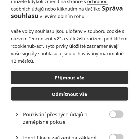
můžete kdykoli změnit na stránce s
ochranou
Správa
osobních údajů
nebo kliknutím na tlačítko
souhlasu
v levém dolním rohu.
Vaše volby souhlasu jsou uloženy v souboru cookie s
názvem "euconsent-v2" a v úložišti zařízení pod klíčem
"cookiehub-ac". Tyto prvky úložiště zaznamenávají
RECENZE FILMŮ
vaše signály souhlasu a jsou uchovávány maximálně
12 měsíců.
10
Recenze: Zcela výjimečná Gerta
Schnirch nebarví hnus českých dějin
Přijmout vše
narůžovo
5
Recenze: Záhada strašidelného
Odmítnout vše
zámku úroveň štědrovečerních
pohádek nepozvedla
Používání přesných údajů o
8
Recenze: Občanská válka

zeměpisné poloze
Identifikace zařízení na základě