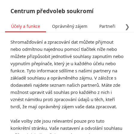
Centrum předvoleb soukromí
❯
Účely a funkce
Oprávněný zájem
Partneři
Pro
Tog
Shromažďování a zpracování dat můžete přijmout
navi
nebo odmítnou najednou pomocí tlačítek níže nebo
můžete přizpůsobit jednotlivé souhlasy zapnutím nebo
Tag: Fateh
vypnutím přepínače, který je u každého účelu nebo
funkce. Tyto informace sdílíme s našimi partnery na
základě souhlasu a oprávněného zájmu. V záložce s
ČLÁNKY
FILMY
OSOBY
VIDEA
(0)
(0)
(0)
dodavateli najdete seznam našich partnerů. Máte zde
možnost upravit váš souhlas pro každého z nich i
Fateh: Indická
vznést námitku proti zpracování údajů u těch, kteří
variace na Johna
tvrdí, že mají oprávněný zájem vaše data zpracovat.
Wicka je zatraceně
krvavá
Vaše volby zde jsou relevantní pouze pro tuto
1
Anarvin
| 06.01.2025 17:30
konkrétní stránku. Vaše nastavení a odvolání souhlasu