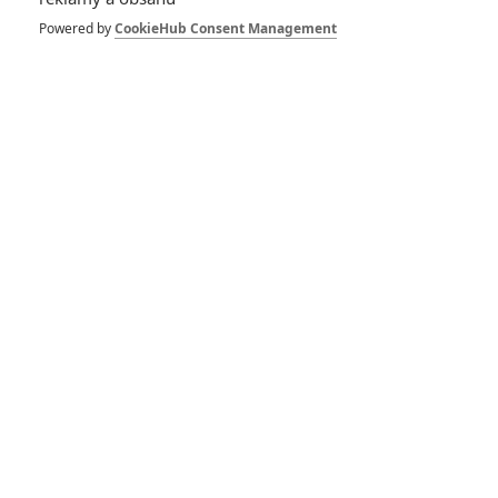
Spider-Man: Zbrusu nový den – Podle recenzí máme čekat
Powered by
CookieHub Consent Management
překvapivě emotivní a osobní film
1
ČLÁNEK | 30.07.2026 03:42
Velké preview: Odyssea - seznamte se s maximálně nabitým
obsazením
DISKUZE
PŘIHLÁSIT
REGISTROVAT